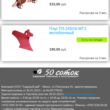
315,00
руб.
Рассрочка на 3 мес.
Плуг П3-245/16 МТЗ
мотоблочный
Есть на складе
190,00
руб.
Рассрочка на 3 мес.
Компания ООО "Садовый рай" - Минск, ул.Платонова 34, зарегистрирована
Мингорисполком от 30.01.2013 г. за №191775510.
Зарегистрирован в Торговом реестре 28.02.2013 г.
Договор присоединения
Время работы: с 9:00 до 20:00 пн-пт, с 10:00 до 18:00 сб, вс. Номера городских
телефонов уполномоченных по защите прав потребителей:
+37517306-42-65 – администрация Центрального района г. Минска; +37517218-00-82
– главное управление торговли и услуг Мингорисполкома.