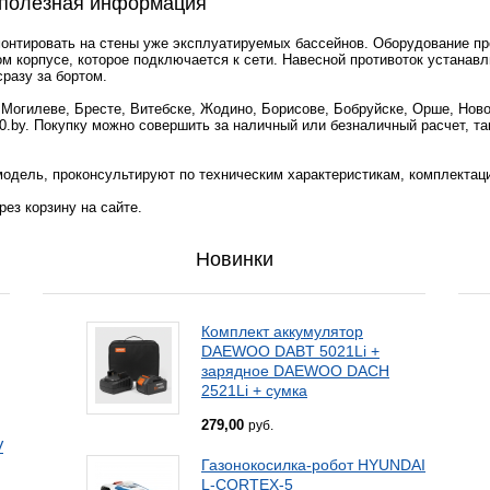
 полезная информация
монтировать на стены уже эксплуатируемых бассейнов. Оборудование п
ом корпусе, которое подключается к сети. Навесной противоток устанав
сразу за бортом.
 Могилеве, Бресте, Витебске, Жодино, Борисове, Бобруйске, Орше, Нов
0.by. Покупку можно совершить за наличный или безналичный расчет, та
одель, проконсультируют по техническим характеристикам, комплектац
ез корзину на сайте.
Новинки
Комплект аккумулятор
DAEWOO DABT 5021Li +
зарядное DAEWOO DACH
2521Li + сумка
279,00
руб.
V
Газонокосилка-робот HYUNDAI
L-CORTEX-5