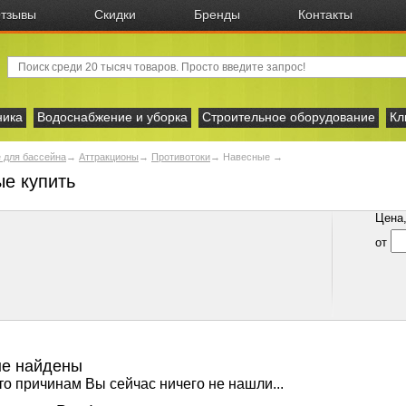
тзывы
Скидки
Бренды
Контакты
ника
Водоснабжение и уборка
Строительное оборудование
Кл
 для бассейна
→
Аттракционы
→
Противотоки
→
Навесные →
е купить
Цена, 
от
не найдены
то причинам Вы сейчас ничего не нашли...