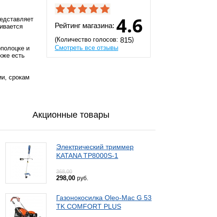
4.6
редставляет
Рейтинг магазина:
ливается
(Количество голосов:
)
815
Смотреть все отзывы
ополоцке и
кже есть
ии, срокам
Акционные товары
Электрический триммер
KATANA TP8000S-1
368,00
298,00
руб.
Газонокосилка Oleo-Mac G 53
TK COMFORT PLUS