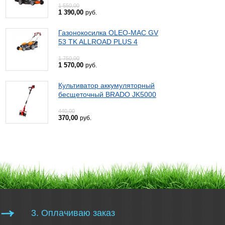
1 550,00
1 390,00
руб.
Газонокосилка OLEO-MAC GV
53 TK ALLROAD PLUS 4
1 750,00
1 570,00
руб.
Культиватор аккумуляторный
бесщеточный BRADO JK5000
440,00
370,00
руб.
3. Оплачиваю заказ