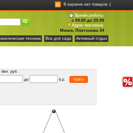
В корзине нет товаров :(
Время работы:
с 09.00 до 20.00
Адрес магазина:
Минск, Платонова 34
иматическая техника
Все для сада
Активный отдых
бел. руб.
до
б.р.