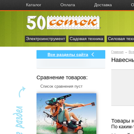
Каталог
Оплата
Доставка
О
Электроинструмент
Садовая техника
Силовая тех
Главная
→
Все
Все разделы сайта
Навесны
Сравнение товаров:
Список сравнения пуст
Товары 
По каким-