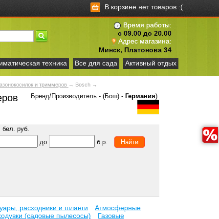
В корзине нет товаров :(
Время работы:
с 09.00 до 20.00
Адрес магазина:
Минск, Платонова 34
иматическая техника
Все для сада
Активный отдых
газонокосилок и триммеров
→
Bosch
→
еров
Бренд/Производитель - (Бош) -
Германия
)
бел. руб.
до
б.р.
уары, расходники и шланги
Атмосферные
ходувки (садовые пылесосы)
Газовые