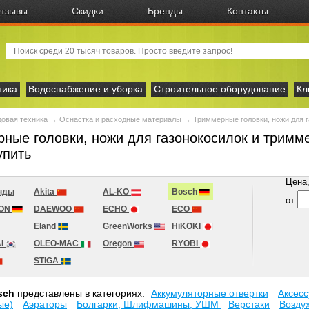
тзывы
Скидки
Бренды
Контакты
ника
Водоснабжение и уборка
Строительное оборудование
Кл
овая техника
→
Оснастка и расходные материалы
→
Триммерные головки, ножи для 
ные головки, ножи для газонокосилок и тримм
упить
Цена, 
нды
Akita
AL-KO
Bosch
от
ION
DAEWOO
ECHO
ECO
Eland
GreenWorks
HiKOKI
I
OLEO-MAC
Oregon
RYOBI
STIGA
sch
представлены в категориях:
Аккумуляторные отвертки
Аксесc
ые)
Аэраторы
Болгарки, Шлифмашины, УШМ
Верстаки
Возду