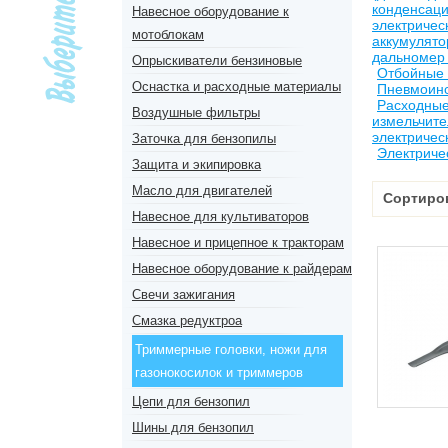
конденсац
Навесное оборудование к
электричес
мотоблокам
аккумулят
дальномер 
Опрыскиватели бензиновые
Отбойные
Оснастка и расходные материалы
Пневмоин
Расходны
Воздушные фильтры
измельчите
электричес
Заточка для бензопилы
Электриче
Защита и экипировка
Масло для двигателей
Сортиро
Навесное для культиваторов
Навесное и прицепное к тракторам
Навесное оборудование к райдерам
Свечи зажигания
Смазка редуктроа
Триммерные головки, ножи для
газонокосилок и триммеров
Цепи для бензопил
Шины для бензопил