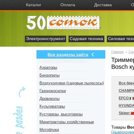
Каталог
Оплата
Доставка
О
Электроинструмент
Садовая техника
Силовая тех
Главная
→
Сад
Все разделы сайта
Триммер
Bosch к
Аэраторы
Бензопилы
Воздуходувки (садовые пылесосы)
Все бре
Газонокосилки
CHAMP
EFCO
Дровоколы
HYUNDA
Культиваторы
Skiper
Кусторезы, высоторезы
Минитракторы хозяйственные
Товары
Bo
Мотоблоки
(дымоходн