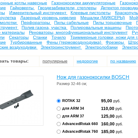
ионные котлы навесные
Газонокосилки аккумуляторные
Газонок
кие
Гайковерты
Гвоздезабиватели, степлеры
Детектор проводк
оры
Измерительный инструмент
Клеевые пистолеты
Краскопул
рулетка
Лазерный уровень нивелир
Мешалки (МИКСЕРЫ)
Мой
 молотки
Перфораторы
Пилы сабельные
Пилы торцовочные
струмент
Полив газона, участка
Полировальные машины
Прото
е материалы
Реноваторы, многофункциональный инструмент
Ру
ли
Секаторы
Станки
Точило
Триммерные головки, ножи для 
кие
Турбированные
Фены (термовоздуходувка)
Фрезеры
Штро
ские воздуходувки
Электроинструмент
Электролобзики
Электр
вать товары:
популярные
недорогие
по названию
Нож для газонокосилки BOSCH
Размер
32-46 см
;
95,00
ROTAK 32
руб.
110,00
для ARM 34
руб.
125,00
для ARM 37
руб.
160,00
AdvancedRotak 660
руб.
185,00
AdvancedRotak 760
руб.