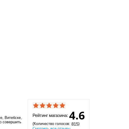
4.6
Рейтинг магазина:
е, Витебске,
но совершить
(Количество голосов:
)
815
Смотреть все отзывы