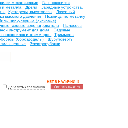
осилки механические
Газонокосилки
и и металла
Дрели
Зарядные устройства,
ьты
Кусторезы, высоторезы
Лазерный
ки высокого давления
Ножницы по металлу
Пилы циркулярные (дисковые)
чные газовые водонагреватели
Пылесосы
чной инструмент для дома
Садовые
газонокосилок и триммеров
Триммеры
борезы (бороздоделы)
Шуруповерты
опилы цепные
Электрорубанки
НЕТ В НАЛИЧИИ!!!
Уточните наличие
Добавить к сравнению