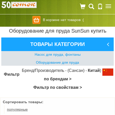
Togg
navi
В корзине нет товаров :(
Оборудование для пруда SunSun купить
ТОВАРЫ КАТЕГОРИИ
Насос для пруда, фонтаны
Оборудование для пруда
Бренд/Производитель - (Сансан) -
Китай
)
Фильтр
по брендам >
Фильтр по свойствам >
Сортировать товары:
популярные