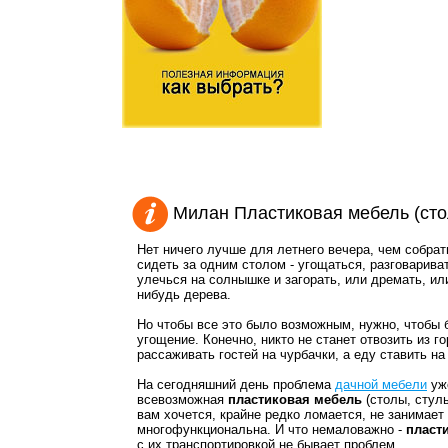
Милан Пластиковая мебель (сто
Нет ничего лучше для летнего вечера, чем собра
сидеть за одним столом - угощаться, разговарива
улечься на солнышке и загорать, или дремать, или
нибудь дерева.
Но чтобы все это было возможным, нужно, чтобы б
угощение. Конечно, никто не станет отвозить из г
рассаживать гостей на чурбачки, а еду ставить на 
На сегодняшний день проблема
дачной мебели
уже
всевозможная
пластиковая мебель
(столы, стуль
вам хочется, крайне редко ломается, не занимает
многофункциональна. И что немаловажно -
пласт
с их транспортировкой не бывает проблем.