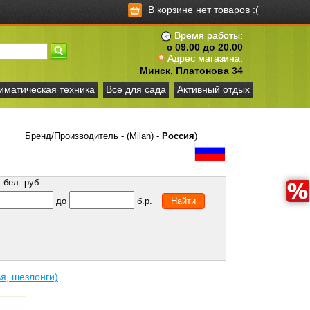
В корзине нет товаров :(
Время работы:
с 09.00 до 20.00
Адрес магазина:
Минск, Платонова 34
иматическая техника
Все для сада
Активный отдых
Бренд/Производитель - (Milan) -
Россия
)
бел. руб.
до
б.р.
я, шезлонги)