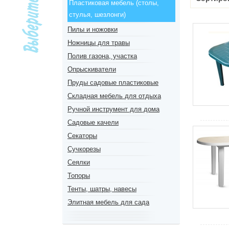
Пластиковая мебель (столы,
стулья, шезлонги)
Пилы и ножовки
Ножницы для травы
Полив газона, участка
Опрыскиватели
Пруды садовые пластиковые
Складная мебель для отдыха
Ручной инструмент для дома
Садовые качели
Секаторы
Сучкорезы
Сеялки
Топоры
Тенты, шатры, навесы
Элитная мебель для сада