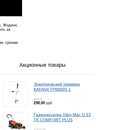
е, Жодино,
ить за
ии, срокам
Акционные товары
Электрический триммер
KATANA TP8000S-1
368,00
298,00
руб.
Газонокосилка Oleo-Mac G 53
TK COMFORT PLUS
1 550,00