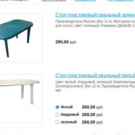
Стол пластиковый овальный зеле
Производитель
Россия
;
Вес
11 кг
;
Материал
п
для зонта
;
Цвет
зеленый
;
Размеры (ДхШхВ)
1
290,00
руб.
Стол пластиковый овальный белы
Цвет
белый, бордовый, зеленый
;
Комплектац
(полипропилен)
;
Вес
11 кг
;
Производитель
Ро
мм
;
260,00
белый
руб.
260,00
бордовый
руб.
260,00
зеленый
руб.