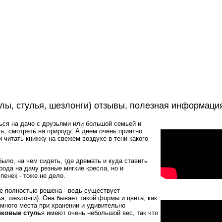
лы, стулья, шезлонги) отзывы, полезная информаци
ться на даче с друзьями или большой семьей и
ть, смотреть на природу. А днем очень приятно
 читать книжку на свежем воздухе в тени какого-
ыло, на чем сидеть, где дремать и куда ставить
орода на дачу резные мягкие кресла, но и
пенек - тоже не дело.
 полностью решена - ведь существует
я, шезлонги). Она бывает такой формы и цвета, как
 много места при хранении и удивительно
иковые стуль
я имеют очень небольшой вес, так что