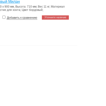
овый Милан
0 х 900 мм, Высота: 710 мм
;
Вес
11 кг
;
Материал
стие для зонта
;
Цвет
бордовый
;
Уточните наличие
Добавить к сравнению