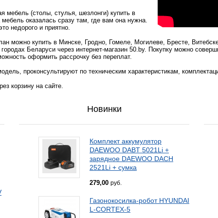
я мебель (столы, стулья, шезлонги) купить в
 мебель оказалась сразу там, где вам она нужна.
это недорого и приятно.
лан можно купить в Минске, Гродно, Гомеле, Могилеве, Бресте, Витебск
 городах Беларуси через интернет-магазин 50.by. Покупку можно соверш
можность оформить рассрочку без переплат.
одель, проконсультируют по техническим характеристикам, комплектац
ез корзину на сайте.
Новинки
Комплект аккумулятор
DAEWOO DABT 5021Li +
зарядное DAEWOO DACH
2521Li + сумка
279,00
руб.
V
Газонокосилка-робот HYUNDAI
L-CORTEX-5