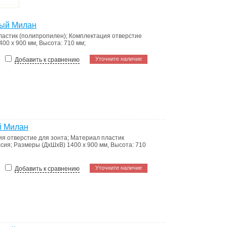
ный Милан
ластик (полипропилен)
;
Комплектация
отверстие
400 х 900 мм, Высота: 710 мм
;
Уточните наличие
Добавить к сравнению
й Милан
ия
отверстие для зонта
;
Материал
пластик
ссия
;
Размеры (ДхШхВ)
1400 х 900 мм, Высота: 710
Уточните наличие
Добавить к сравнению