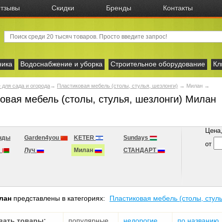
тзывы
Скидки
Бренды
Контакты
ника
Водоснабжение и уборка
Строительное оборудование
Кл
 для сада и огорода
→
Пластиковая мебель (столы, стулья, шезлонги)
→
Милан
→
овая мебель (столы, стулья, шезлонги) Милан
Цена, 
нды
Garden4you
KETER
Sundays
от
с
Луч
Милан
СТАНДАРТ
лан
представлены в категориях:
Пластиковая мебель (столы, стуль
вать товары:
популярные
недорогие
по названию