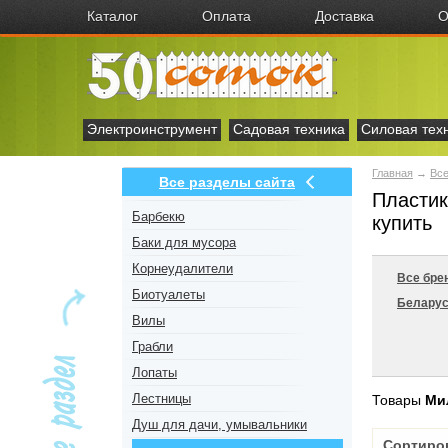
Каталог
Оплата
Доставка
О
Электроинструмент
Садовая техника
Силовая тех
Главная
→
Все
Все разделы сайта
Пластик
Барбекю
купить
Баки для мусора
Корнеудалители
Все бре
Биотуалеты
Белару
Вилы
Грабли
Лопаты
Лестницы
Товары
Ми
Душ для дачи, умывальники
Сортиро