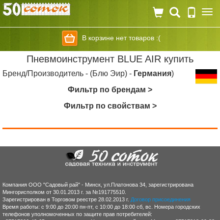
Togg
navi
В корзине нет товаров :(
Пневмоинструмент BLUE AIR купить
Бренд/Производитель - (Блю Эир) -
Германия
)
Фильтр по брендам >
Фильтр по свойствам >
Компания ООО "Садовый рай" - Минск, ул.Платонова 34, зарегистрирована
Мингорисполком от 30.01.2013 г. за №191775510.
Зарегистрирован в Торговом реестре 28.02.2013 г.
Договор присоединения
Время работы: с 9:00 до 20:00 пн-пт, с 10:00 до 18:00 сб, вс. Номера городских
телефонов уполномоченных по защите прав потребителей: