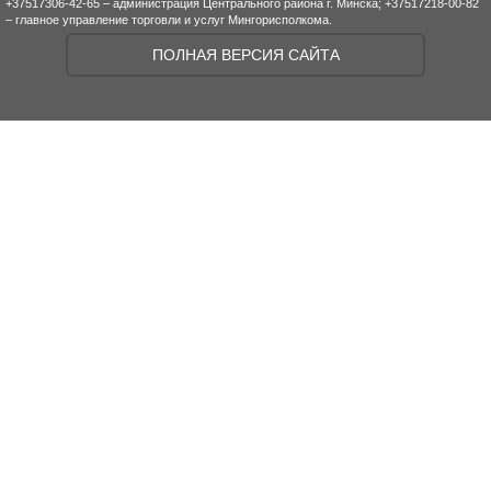
+37517306-42-65 – администрация Центрального района г. Минска; +37517218-00-82
– главное управление торговли и услуг Мингорисполкома.
ПОЛНАЯ ВЕРСИЯ САЙТА