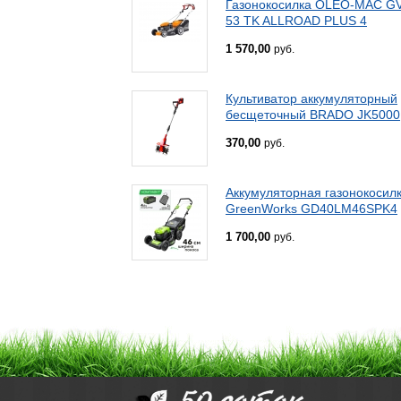
Газонокосилка OLEO-MAC G
53 TK ALLROAD PLUS 4
1 570,00
руб.
Культиватор аккумуляторный
бесщеточный BRADO JK5000
370,00
руб.
Аккумуляторная газонокосил
GreenWorks GD40LM46SPK4
1 700,00
руб.