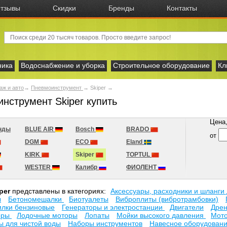
тзывы
Скидки
Бренды
Контакты
ника
Водоснабжение и уборка
Строительное оборудование
Кл
аж и авто
→
Пневмоинструмент
→
Skiper
→
нструмент Skiper купить
Цена, 
нды
BLUE AIR
Bosch
BRADO
от
DGM
ECO
Eland
KIRK
Skiper
TOPTUL
WESTER
Калибр
ФИОЛЕНТ
per
представлены в категориях:
Аксесcуары, расходники и шланги
ы
Бетономешалки
Биотуалеты
Виброплиты (вибротрамбовки)
илки бензиновые
Генераторы и электростанции
Двигатели
Дре
оры
Лодочные моторы
Лопаты
Мойки высокого давления
Мот
 для чистой воды
Наборы инструментов
Навесное оборудовани