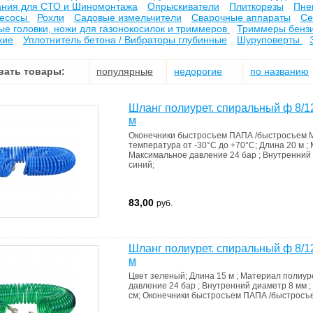
ния для СТО и Шиномонтажа
Опрыскиватели
Плиткорезы
Пне
есосы
Рохли
Садовые измельчители
Сварочные аппараты
Се
е головки, ножи для газонокосилок и триммеров
Триммеры бенз
кие
Уплотнитель бетона / Вибраторы глубинные
Шуруповерты
вать товары:
популярные
недорогие
по названию
Шланг полиурет. спиральный ф 8/1
м
Оконечники
быстросъем ПАПА /быстросъем
температура от -30°С до +70°С
;
Длина
20 м
;
Максимальное давление
24 бар
;
Внутренний
синий
;
83,00
руб.
Шланг полиурет. спиральный ф 8/1
м
Цвет
зеленый
;
Длина
15 м
;
Материал
полиур
давление
24 бар
;
Внутренний диаметр
8 мм
;
см
;
Оконечники
быстросъем ПАПА /быстрос