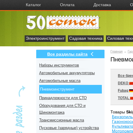
Каталог
Оплата
Доставка
О
Электроинструмент
Садовая техника
Силовая тех
Главная
→
Гар
Все разделы сайта
Пневмои
Наборы инструментов
Автомобильные аккумуляторы
Все бре
Автомобильные масла
DEKO
Пневмоинструмент
Fubag
Принадлежности для СТО
TOTAL
Оборудования для СТО и
Товары
Ski
Шиномонтажа
Бензопил
Трансмиссионные масла
Газонокос
Культиват
Пусковые (зарядные) устройства
Мотопомпы