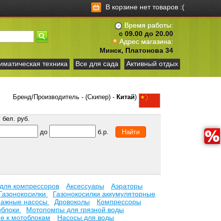
В корзине нет товаров :(
Время работы:
с 09.00 до 20.00
Адрес магазина:
Минск, Платонова 34
иматическая техника
Все для сада
Активный отдых
Бренд/Производитель - (Скипер) -
Китай
)
бел. руб.
до
б.р.
 для компрессоров
Аксессуары
Аэраторы
Газонокосилки
Газонокосилки аккумуляторные
нажные насосы
Дровоколы
Компрессоры
облоки
Мотопомпы для грязной воды
е к мотоблокам
Насосы для воды