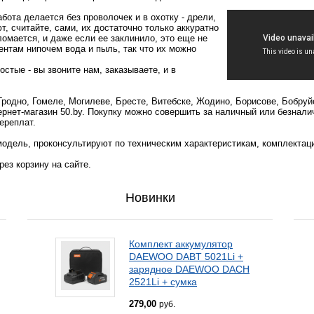
бота делается без проволочек и в охотку - дрели,
, считайте, сами, их достаточно только аккуратно
омается, и даже если ее заклинило, это еще не
ентам нипочем вода и пыль, так что их можно
остые - вы звоните нам, заказываете, и в
Гродно, Гомеле, Могилеве, Бресте, Витебске, Жодино, Борисове, Бобруй
ернет-магазин 50.by. Покупку можно совершить за наличный или безнали
ереплат.
одель, проконсультируют по техническим характеристикам, комплектац
ез корзину на сайте.
Новинки
Комплект аккумулятор
DAEWOO DABT 5021Li +
зарядное DAEWOO DACH
2521Li + сумка
279,00
руб.