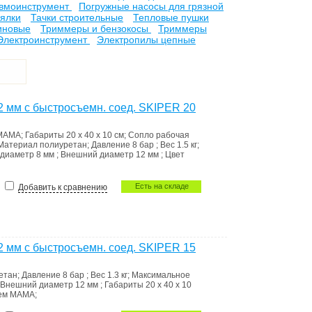
вмоинструмент
Погружные насосы для грязной
ялки
Тачки строительные
Тепловые пушки
иновые
Триммеры и бензокосы
Триммеры
Электроинструмент
Электропилы цепные
2 мм c быстросъемн. соед. SKIPER 20
 МАМА
;
Габариты
20 x 40 x 10 см
;
Сопло
рабочая
Материал
полиуретан
;
Давление
8 бар
;
Вес
1.5 кг
;
 диаметр
8 мм
;
Внешний диаметр
12 мм
;
Цвет
Есть на складе
Добавить к сравнению
2 мм c быстросъемн. соед. SKIPER 15
етан
;
Давление
8 бар
;
Вес
1.3 кг
;
Максимальное
Внешний диаметр
12 мм
;
Габариты
20 x 40 x 10
ъем МАМА
;