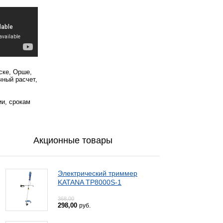
ске, Орше,
чный расчет,
ии, срокам
Акционные товары
Электрический триммер
KATANA TP8000S-1
368,00
298,00
руб.