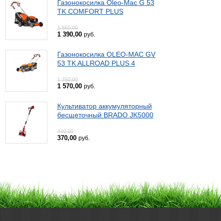
Газонокосилка Oleo-Mac G 53
TK COMFORT PLUS
1 550,00
1 390,00
руб.
Газонокосилка OLEO-MAC GV
53 TK ALLROAD PLUS 4
1 750,00
1 570,00
руб.
Культиватор аккумуляторный
бесщеточный BRADO JK5000
440,00
370,00
руб.