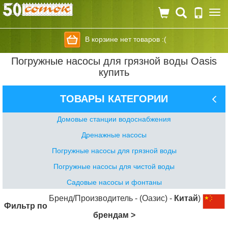
Togg
navi
В корзине нет товаров :(
Погружные насосы для грязной воды Oasis
купить
ТОВАРЫ КАТЕГОРИИ
Домовые станции водоснабжения
Дренажные насосы
Погружные насосы для грязной воды
Погружные насосы для чистой воды
Садовые насосы и фонтаны
Бренд/Производитель - (Оазис) -
Китай
)
Фильтр по
брендам >