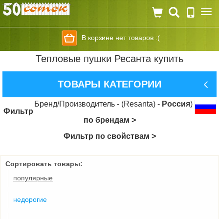
Togg
navi
В корзине нет товаров :(
Тепловые пушки Ресанта купить
ТОВАРЫ КАТЕГОРИИ
Бренд/Производитель - (Resanta) -
Россия
)
Фильтр
по брендам >
Фильтр по свойствам >
Сортировать товары:
популярные
недорогие