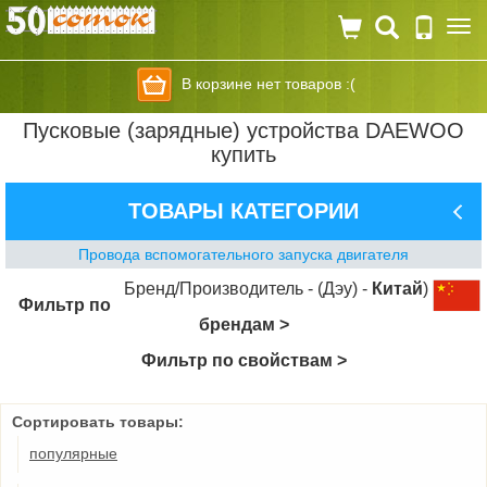
Togg
navi
В корзине нет товаров :(
Пусковые (зарядные) устройства DAEWOO
купить
ТОВАРЫ КАТЕГОРИИ
Провода вспомогательного запуска двигателя
Бренд/Производитель - (Дэу) -
Китай
)
Фильтр по
брендам >
Фильтр по свойствам >
Сортировать товары:
популярные