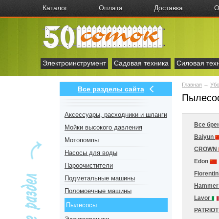
Каталог
Оплата
Доставка
О
Электроинструмент
Садовая техника
Силовая тех
Главная
→
Убо
Все разделы сайта
Пылесос
Аксесcуары, расходники и шланги
Все бре
Мойки высокого давления
Baiyun
Мотопомпы
CROWN
Насосы для воды
Edon
Пароочистители
Fiorentin
Подметальные машины
Hamme
Поломоечные машины
Lavor
Пылесосы
PATRIO