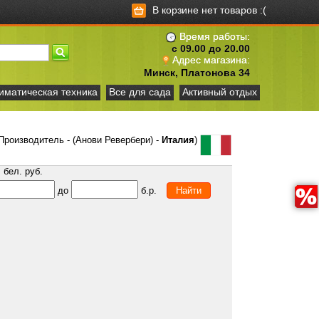
В корзине нет товаров :(
Время работы:
с 09.00 до 20.00
Адрес магазина:
Минск, Платонова 34
иматическая техника
Все для сада
Активный отдых
Производитель - (Анови Ревербери) -
Италия
)
бел. руб.
до
б.р.