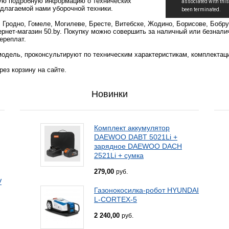
мую подробную информацию о технических
едлагаемой нами уборочной техники.
, Гродно, Гомеле, Могилеве, Бресте, Витебске, Жодино, Борисове, Бобр
ернет-магазин 50.by. Покупку можно совершить за наличный или безнали
ереплат.
одель, проконсультируют по техническим характеристикам, комплектац
ез корзину на сайте.
Новинки
Комплект аккумулятор
DAEWOO DABT 5021Li +
зарядное DAEWOO DACH
2521Li + сумка
279,00
руб.
V
Газонокосилка-робот HYUNDAI
L-CORTEX-5
2 240,00
руб.