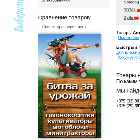
Электровеники
Soteco
TOTAL
Сравнение товаров:
Зубр
Список сравнения пуст
Товары
Ann
Пылесосы
Быстрый 
для влажно
Аккумулят
Товары 
По каким-
Мы найд
+375 (33)
39
+375 (29)
39