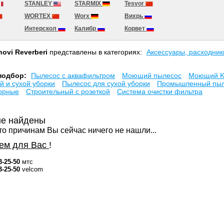
STANLEY
STARMIX
Tesvor
WORTEX
Worx
Вихрь
Интерскол
Калибр
Корвет
ovi Reverberi
представлены в категориях:
Аксесcуары, расходник
подбор:
Пылесос с аквафильтром
Моющий пылесос
Моющий K
й и сухой уборки
Пылесос для сухой уборки
Промышленный пыл
орные
Строительный с розеткой
Система очистки фильтра
не найдены
то причинам Вы сейчас ничего не нашли...
ем для Вас
!
3-25-50
мтс
3-25-50
velcom