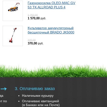
Газонокосилка OLEO-MAC GV
53 TK ALLROAD PLUS 4
1 750,00
1 570,00
руб.
Культиватор аккумуляторный
бесщеточный BRADO JK5000
440,00
370,00
руб.
3. Оплачиваю заказ
да
Наличными курьеру
т по
Оплачиваю квитанцией
(в Банках или на Почте)