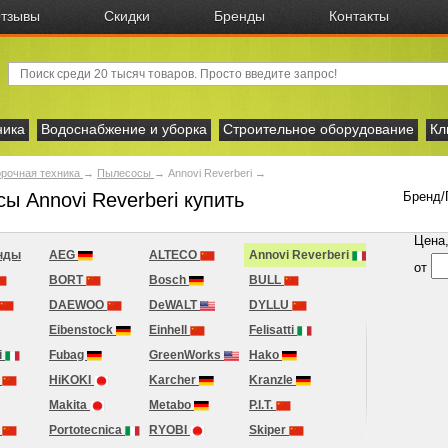
тзывы
Скидки
Бренды
Контакты
ника
Водоснабжение и уборка
Строительное оборудование
Кл
рочная техника
→
Пылесосы
→
Annovi Reverberi
→
ы Annovi Reverberi купить
Бренд/
Цена, 
нды
AEG
ALTECO
Annovi Reverberi
от
BORT
Bosch
BULL
DAEWOO
DeWALT
DYLLU
Eibenstock
Einhell
Felisatti
i
Fubag
GreenWorks
Hako
r
HiKOKI
Karcher
Kranzle
Makita
Metabo
P.I.T.
T
Portotecnica
RYOBI
Skiper