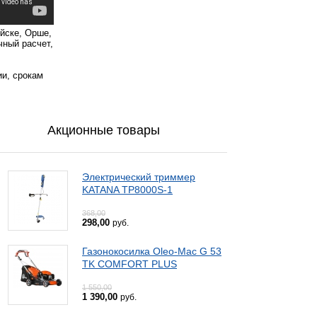
уйске, Орше,
чный расчет,
ии, срокам
Акционные товары
Электрический триммер
KATANA TP8000S-1
368,00
298,00
руб.
Газонокосилка Oleo-Mac G 53
TK COMFORT PLUS
1 550,00
1 390,00
руб.