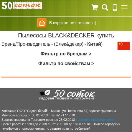
Togg
navi
В корзине нет товаров :(
Пылесосы BLACK&DECKER купить
Бренд/Производитель - (Блек&декер) -
Китай
)
Фильтр по брендам >
Фильтр по свойствам >
Компания ООО "Садовый рай" - Минск, ул.Платонова 34, зарегистрирована
Мингорисполком от 30.01.2013 г. за №191775510.
Зарегистрирован в Торговом реестре 28.02.2013 г.
Договор присоединения
Время работы: с 9:00 до 20:00 пн-пт, с 10:00 до 18:00 сб, вс. Номера городских
телефонов уполномоченных по защите прав потребителей: