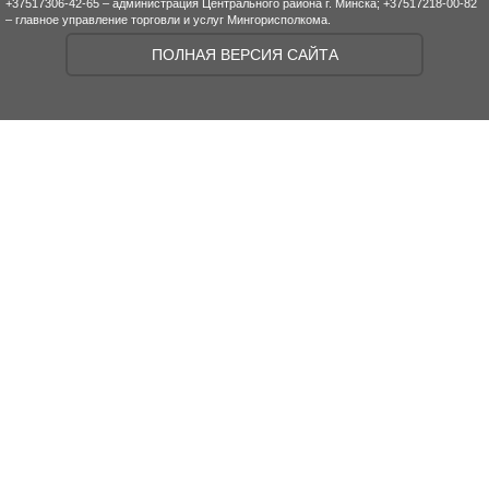
+37517306-42-65 – администрация Центрального района г. Минска; +37517218-00-82
– главное управление торговли и услуг Мингорисполкома.
ПОЛНАЯ ВЕРСИЯ САЙТА