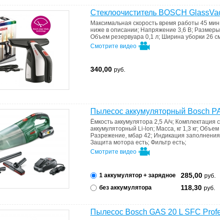
Стеклоочиститель BOSCH GlassVac
Максимальная скорость
время работы 45 мин
ниже в описании
;
Напряжение
3,6 В
;
Размеры
Объем резервуара
0,1 л
;
Ширина уборки
26 с
Смотрите видео
340,00
руб.
Пылесос аккумуляторный Bosch PA
Ёмкость аккумулятора
2,5 А/ч
;
Комплектация
аккумуляторный Li-lon
;
Масса, кг
1,3 кг
;
Объем 
Разрежение, мбар
42
;
Индикация заполнени
Защита мотора
есть
;
Фильтр
есть
;
Смотрите видео
285,00
1 аккумулятор + зарядное
руб.
118,30
без аккумулятора
руб.
Пылесос Bosch GAS 20 L SFC Profe