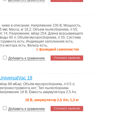
. ниже в описании
;
Напряжение
230 B
;
Мощность,
5 мм
;
Масса, кг
16,2
;
Объем пылесборника, л
55
;
/с
74
;
Разрежение, мбар
254
;
Длина всасывающего
 воды
40 л
;
Объём мусоросборника, л
55
;
Система
нструмента
есть
;
Индикация заполнения
есть
;
ита мотора
есть
;
Фильтр
есть
;
с функцией самоочистки
Уточните наличие
Добавить к сравнению
niversalVac 18
 мбар
88 мБар
;
Объём мусоросборника, л
0.5 л
;
лектроинструмента
нет
;
Тип пылесборника
Напряжение
18 В
;
Ёмкость аккумулятора
2.5 Ач
;
18 В, аккумулятор 2,5 А/ч, 1,3 кг
Уточните наличие
Добавить к сравнению