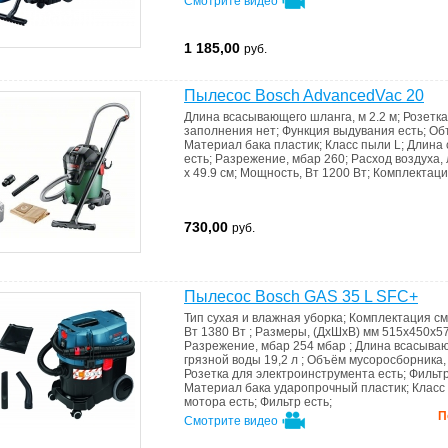
Смотрите видео
1 185,00
руб.
Пылесос Bosch AdvancedVac 20
Длина всасывающего шланга, м
2.2 м
;
Розетк
заполнения
нет
;
Функция выдувания
есть
;
Об
Материал бака
пластик
;
Класс пыли
L
;
Длина 
есть
;
Разрежение, мбар
260
;
Расход воздуха, 
x 49.9 см
;
Мощность, Вт
1200 Вт
;
Комплектац
730,00
руб.
Пылесос Bosch GAS 35 L SFC+
Тип
сухая и влажная уборка
;
Комплектация
см
Вт
1380 Вт
;
Размеры, (ДхШхВ) мм
515х450х5
Разрежение, мбар
254 мбар
;
Длина всасываю
грязной воды
19,2 л
;
Объём мусоросборника,
Розетка для электроинструмента
есть
;
Фильт
Материал бака
ударопрочный пластик
;
Класс
мотора
есть
;
Фильтр
есть
;
П
Смотрите видео