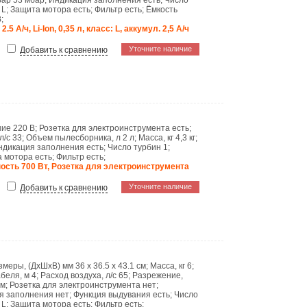
бар
53 мбар
;
Индикация заполнения
есть
;
Число
и
L
;
Защита мотора
есть
;
Фильтр
есть
;
Ёмкость
В
;
, 2.5 А/ч, Li-Ion, 0,35 л, класс: L, аккумул. 2,5 А/ч
Уточните наличие
Добавить к сравнению
ние
220 В
;
Розетка для электроинструмента
есть
;
л/с
33
;
Объем пылесборника, л
2 л
;
Масса, кг
4,3 кг
;
ндикация заполнения
есть
;
Число турбин
1
;
а мотора
есть
;
Фильтр
есть
;
ость 700 Вт, Розетка для электроинструмента
Уточните наличие
Добавить к сравнению
змеры, (ДхШхВ) мм
36 x 36.5 x 43.1 см
;
Масса, кг
6
;
абеля, м
4
;
Расход воздуха, л/с
65
;
Разрежение,
 м
;
Розетка для электроинструмента
нет
;
я заполнения
нет
;
Функция выдувания
есть
;
Число
и
L
;
Защита мотора
есть
;
Фильтр
есть
;