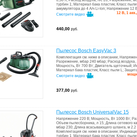
0,38 л
;
Расход воздуха, л/с
20
;
Разрежение, м
турбин
1
;
Материал бака
пластик
;
Класс пыл
аккумулятора
до 4 А/ч Li-lon
;
Напряжение
12 
12 В, 1 акк.
Смотрите видео
440,00
руб.
Пылесос Bosch EasyVac 3
Комплектация
см. ниже в описании
;
Напряже
Разрежение, мбар
240 мбар
;
Расход воздуха, 
Мощность, Вт
700 Вт
;
Двигатель
щеточный
;
И
Материал бака
пластик
;
Класс пыли
L
;
Защит
мощн
Смотрите видео
377,00
руб.
Пылесос Bosch UniversalVac 15
Напряжение
220 В
;
Мощность, Вт
1000 Вт
;
Ра
Объем пылесборника, л
15
;
Длина сетевого к
мбар
230
;
Длина всасывающего шланга, м
2.2
Комплектация
см. ниже в описании
;
Индикаци
турбин
1
;
Материал бака
пластик
;
Класс пыл