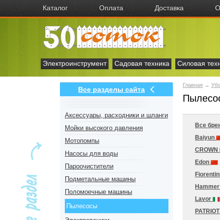
Каталог
Оплата
Доставка
О
Электроинструмент
Садовая техника
Силовая тех
Главная
→
Убо
Все разделы сайта
Пылесос
Аксесcуары, расходники и шланги
Все бре
Мойки высокого давления
Baiyun
Мотопомпы
CROWN
Насосы для воды
Edon
Пароочистители
Fiorentin
Подметальные машины
Hamme
Поломоечные машины
Lavor
Пылесосы
PATRIO