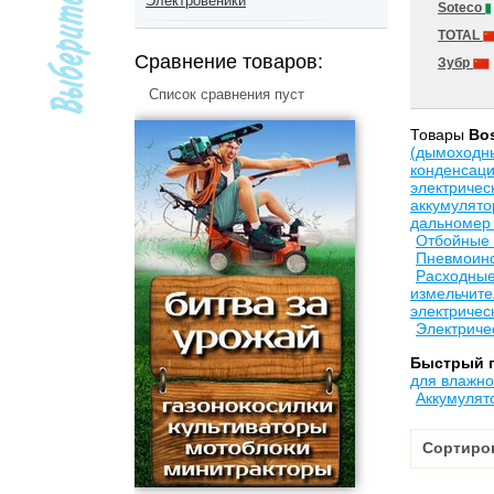
Электровеники
Soteco
TOTAL
Сравнение товаров:
Зубр
Список сравнения пуст
Товары
Bo
(дымоходн
конденсац
электричес
аккумулят
дальномер 
Отбойные
Пневмоин
Расходны
измельчите
электричес
Электриче
Быстрый 
для влажно
Аккумулят
Сортиро