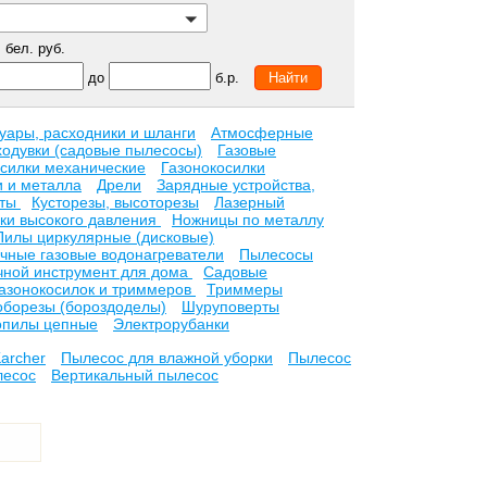
бел. руб.
до
б.р.
уары, расходники и шланги
Атмосферные
ходувки (садовые пылесосы)
Газовые
осилки механические
Газонокосилки
и и металла
Дрели
Зарядные устройства,
ьты
Кусторезы, высоторезы
Лазерный
ки высокого давления
Ножницы по металлу
Пилы циркулярные (дисковые)
чные газовые водонагреватели
Пылесосы
чной инструмент для дома
Садовые
газонокосилок и триммеров
Триммеры
борезы (бороздоделы)
Шуруповерты
опилы цепные
Электрорубанки
archer
Пылесос для влажной уборки
Пылесос
есос
Вертикальный пылесос