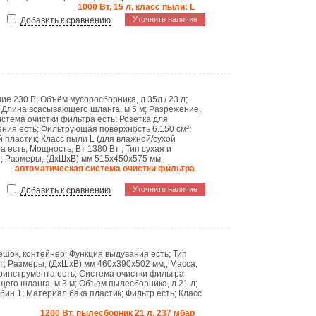
1000 Вт, 15 л, класс пыли: L
Уточните наличие
Добавить к сравнению
ние
230 B
;
Объём мусоросборника, л
35л / 23 л
;
;
Длина всасывающего шланга, м
5 м
;
Разрежение,
стема очистки фильтра
есть
;
Розетка для
ения
есть
;
Фильтрующая поверхность
6.150 см²
;
 пластик
;
Класс пыли
L (для влажной/сухой
ра
есть
;
Мощность, Вт
1380 Вт
;
Тип
сухая и
г
;
Размеры, (ДхШхВ) мм
515х450х575 мм
;
автоматическая система очистки фильтра
Уточните наличие
Добавить к сравнению
ешок, контейнер
;
Функция выдувания
есть
;
Тип
т
;
Размеры, (ДхШхВ) мм
460х390х502 мм;
;
Масса,
роинструмента
есть
;
Система очистки фильтра
щего шланга, м
3 м
;
Объем пылесборника, л
21 л
;
рбин
1
;
Материал бака
пластик
;
Фильтр
есть
;
Класс
1200 Вт, пылесборник 21 л, 237 мбар