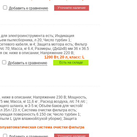
Уточните наличие
Добавить к сравнению
а для электроинструмента
есть
;
Индикация
ъем пылесборника, л
20
;
Число турбин
1
;
сетевого кабеля, м
4
;
Защита мотора
есть
;
Фильтр
л/с
70
;
Масса, кг
6.4
;
Размеры, (ДхШхВ) мм
36 x 36.5
ия
см. ниже в описании
;
Напряжение
220 В
;
1200 Вт, 20 л, класс: L
Есть на складе
Добавить к сравнению
. ниже в описании
;
Напряжение
230 B
;
Мощность,
75 мм
;
Масса, кг
11,6 кг
;
Расход воздуха, л/с
74 л/с
;
щего шланга, м
3-5 м
;
Объём баков для чистой/
 л
35л / 23 л
;
Система очистки фильтра
есть
;
рующая поверхность
6.150 см
;
Число турбин
1
;
 пыли
L (для влажной/сухой уборки)
;
Защита
олуавтоматическая система очистки фильтра
Уточните наличие
Добавить к сравнению