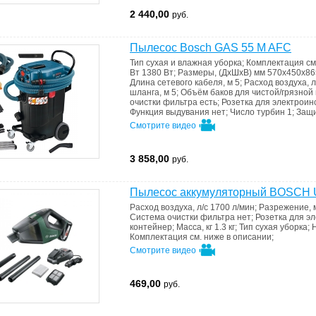
2 440,00
руб.
Пылесос Bosch GAS 55 M AFC
Тип
сухая и влажная уборка
;
Комплектация
см
Вт
1380 Вт
;
Размеры, (ДхШхВ) мм
570x450x86
Длина сетевого кабеля, м
5
;
Расход воздуха, л
шланга, м
5
;
Объём баков для чистой/грязной
очистки фильтра
есть
;
Розетка для электрои
Функция выдувания
нет
;
Число турбин
1
;
Защ
Смотрите видео
3 858,00
руб.
Пылесос аккумуляторный BOSCH U
Расход воздуха, л/с
1700 л/мин
;
Разрежение,
Система очистки фильтра
нет
;
Розетка для э
контейнер
;
Масса, кг
1.3 кг
;
Тип
сухая уборка
;
Комплектация
см. ниже в описании
;
Смотрите видео
469,00
руб.