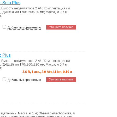
 Solo Plus
;
Ёмкость аккумулятора
2 А/ч
;
Комплектация
см.
, (ДхШхВ) мм
170x960x220 мм
;
Масса, кг
0,7 кг
;
м
;
Уточните наличие
Добавить к сравнению
 Plus
;
Ёмкость аккумулятора
2 А/ч
;
Комплектация
см.
, (ДхШхВ) мм
170x960x220 мм
;
Масса, кг
0,7 кг
;
м
;
3.6 В, 1 акк., 2.0 А/ч, Li-Ion, 0.10 л
Уточните наличие
Добавить к сравнению
ь
щеточный
;
Масса, кг
1 кг
;
Объем пылесборника, л