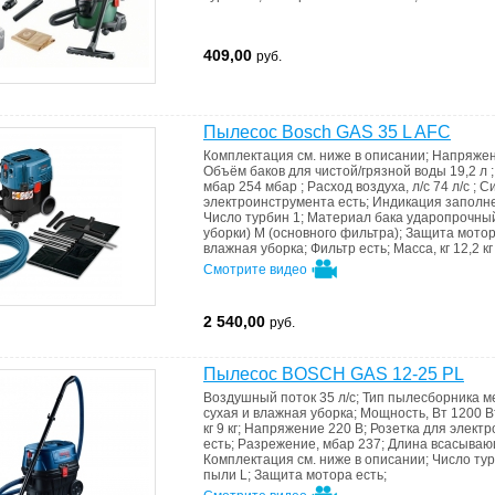
409,00
руб.
Пылесос Bosch GAS 35 L AFC
Комплектация
см. ниже в описании
;
Напряже
Объём баков для чистой/грязной воды
19,2 л
мбар
254 мбар
;
Расход воздуха, л/с
74 л/с
;
Си
электроинструмента
есть
;
Индикация заполн
Число турбин
1
;
Материал бака
ударопрочный
уборки) М (основного фильтра)
;
Защита мото
влажная уборка
;
Фильтр
есть
;
Масса, кг
12,2 к
Смотрите видео
2 540,00
руб.
Пылесос BOSCH GAS 12-25 PL
Воздушный поток
35 л/с
;
Тип пылесборника
м
сухая и влажная уборка
;
Мощность, Вт
1200 В
кг
9 кг
;
Напряжение
220 B
;
Розетка для элект
есть
;
Разрежение, мбар
237
;
Длина всасываю
Комплектация
см. ниже в описании
;
Число ту
пыли
L
;
Защита мотора
есть
;