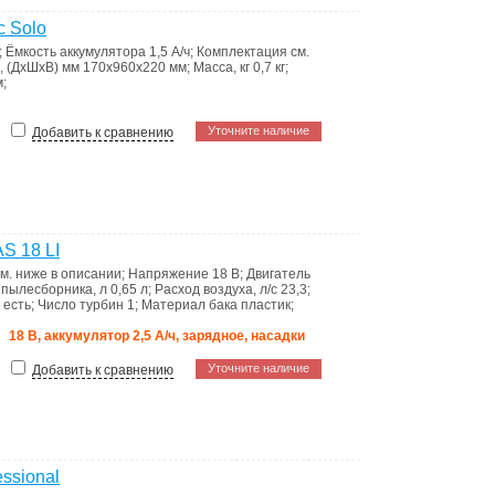
 Solo
;
Ёмкость аккумулятора
1,5 А/ч
;
Комплектация
см.
, (ДхШхВ) мм
170x960x220 мм
;
Масса, кг
0,7 кг
;
м
;
Уточните наличие
Добавить к сравнению
S 18 LI
см. ниже в описании
;
Напряжение
18 В
;
Двигатель
пылесборника, л
0,65 л
;
Расход воздуха, л/с
23,3
;
я
есть
;
Число турбин
1
;
Материал бака
пластик
;
18 В, аккумулятор 2,5 А/ч, зарядное, насадки
Уточните наличие
Добавить к сравнению
ssional