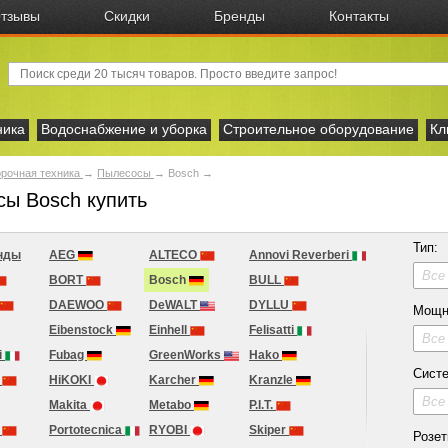
тзывы
Скидки
Бренды
Контакты
ника
Водоснабжение и уборка
Строительное оборудование
Кл
рочная техника
→
Пылесосы
→
Bosch
→
ы Bosch купить
Тип:
нды
AEG
ALTECO
Annovi Reverberi
Все
BORT
Bosch
BULL
DAEWOO
DeWALT
DYLLU
Мощн
Eibenstock
Einhell
Felisatti
Все
i
Fubag
GreenWorks
Hako
Систе
r
HiKOKI
Karcher
Kranzle
Все
Makita
Metabo
P.I.T.
T
Portotecnica
RYOBI
Skiper
Розет