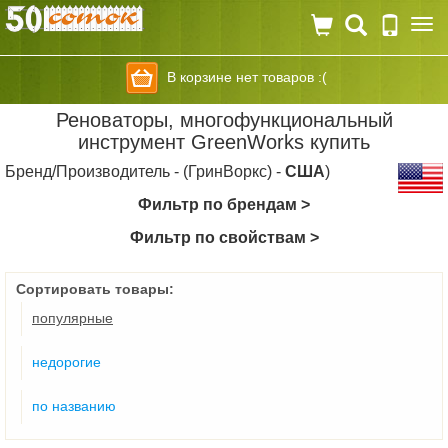
Togg
navi
В корзине нет товаров :(
Реноваторы, многофункциональный
инструмент GreenWorks купить
Бренд/Производитель - (ГринВоркс) -
США
)
Фильтр по брендам >
Фильтр по свойствам >
Сортировать товары:
популярные
недорогие
по названию