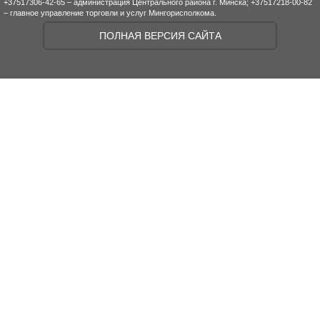
+37517306-42-65 – администрация Центрального района г. Минска; +37517218-00-82
– главное управление торговли и услуг Мингорисполкома.
ПОЛНАЯ ВЕРСИЯ САЙТА