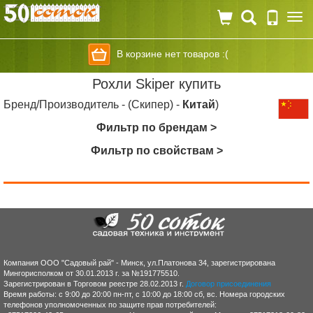
Togg
navi
В корзине нет товаров :(
Рохли Skiper купить
Бренд/Производитель - (Скипер) -
Китай
)
Фильтр по брендам >
Фильтр по свойствам >
Компания ООО "Садовый рай" - Минск, ул.Платонова 34, зарегистрирована
Мингорисполком от 30.01.2013 г. за №191775510.
Зарегистрирован в Торговом реестре 28.02.2013 г.
Договор присоединения
Время работы: с 9:00 до 20:00 пн-пт, с 10:00 до 18:00 сб, вс. Номера городских
телефонов уполномоченных по защите прав потребителей: