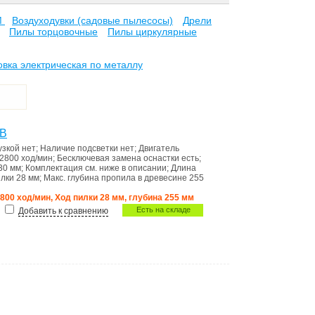
М
Воздуходувки (садовые пылесосы)
Дрели
Пилы торцовочные
Пилы циркулярные
вка электрическая по металлу
1B
узкой
нет
;
Наличие подсветки
нет
;
Двигатель
-2800 ход/мин
;
Бесключевая замена оснастки
есть
;
30 мм
;
Комплектация
см. ниже в описании
;
Длина
илки
28 мм
;
Макс. глубина пропила в древесине
255
2800 ход/мин, Ход пилки 28 мм, глубина 255 мм
Есть на складе
Добавить к сравнению