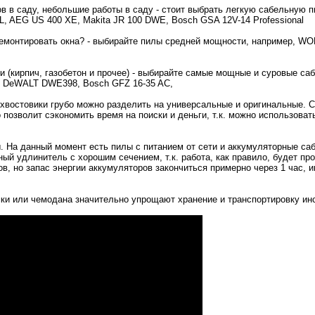
в в саду, небольшие работы в саду - стоит выбрать легкую сабельную п
, AEG US 400 XE, Makita JR 100 DWE, Bosch GSA 12V-14 Professional
 демонтировать окна? - выбирайте пилы средней мощности, например, 
и (кирпич, газобетон и прочее) - выбирайте самые мощные и суровые са
, DeWALT DWE398, Bosch GFZ 16-35 AC,
 хвостовики грубо можно разделить на универсальные и оригинальные. 
позволит сэкономить время на поиски и деньги, т.к. можно использоват
. На данный момент есть пилы с питанием от сети и аккумуляторные са
ый удлинитель с хорошим сечением, т.к. работа, как правило, будет пр
, но запас энергии аккумуляторов закончиться примерно через 1 час, и
мки или чемодана значительно упрощают хранение и транспортировку ин