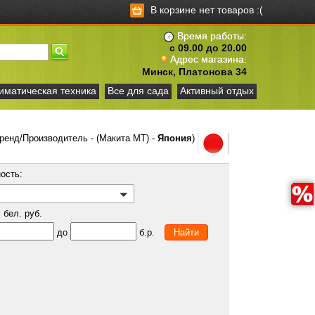
В корзине нет товаров :(
Время работы:
с 09.00 до 20.00
Адрес магазина:
Минск, Платонова 34
иматическая техника
Все для сада
Активный отдых
ренд/Производитель - (Макита МТ) -
Япония
)
ость:
бел. руб.
до
б.р.