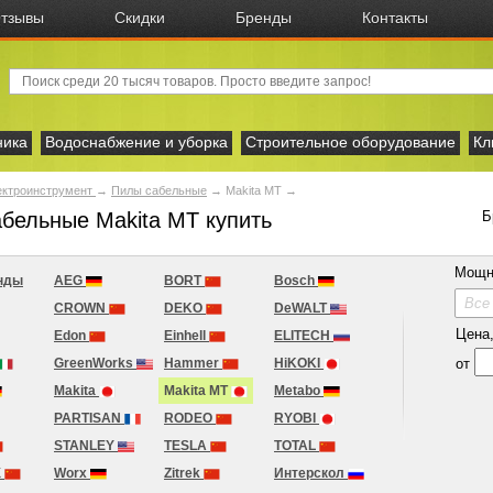
тзывы
Скидки
Бренды
Контакты
ника
Водоснабжение и уборка
Строительное оборудование
Кл
ектроинструмент
→
Пилы сабельные
→
Makita MT
→
бельные Makita MT купить
Б
Мощн
нды
AEG
BORT
Bosch
Все
CROWN
DEKO
DeWALT
Цена, 
Edon
Einhell
ELITECH
от
GreenWorks
Hammer
HiKOKI
Makita
Makita MT
Metabo
PARTISAN
RODEO
RYOBI
STANLEY
TESLA
TOTAL
X
Worx
Zitrek
Интерскол