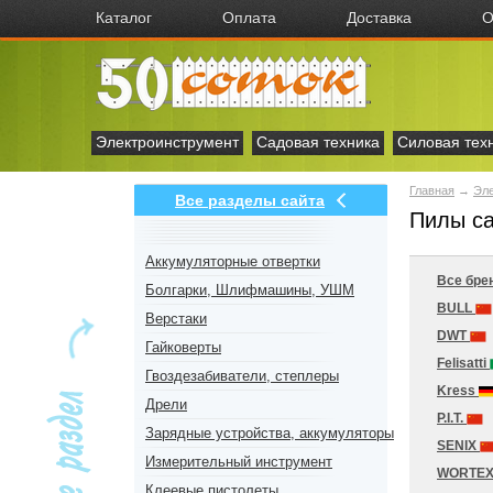
Каталог
Оплата
Доставка
О
Электроинструмент
Садовая техника
Силовая тех
Главная
→
Эл
Все разделы сайта
Пилы са
Аккумуляторные отвертки
Все бре
Болгарки, Шлифмашины, УШМ
BULL
Верстаки
DWT
Гайковерты
Felisatti
Гвоздезабиватели, степлеры
Kress
Дрели
P.I.T.
Зарядные устройства, аккумуляторы
SENIX
Измерительный инструмент
WORTE
Клеевые пистолеты