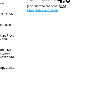
илу,
(Количество голосов:
)
815
Смотреть все отзывы
WORTEX SR
бельные
Старайтесь
ь пилы
бельные
оходить
мейте это
струмента.