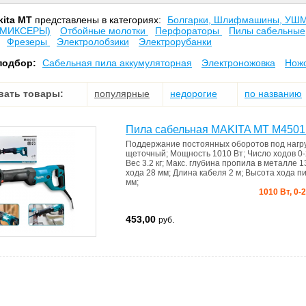
kita MT
представлены в категориях:
Болгарки, Шлифмашины, УШ
(МИКСЕРЫ)
Отбойные молотки
Перфораторы
Пилы сабельные
Фрезеры
Электролобзики
Электрорубанки
подбор:
Сабельная пила аккумуляторная
Электроножовка
Ножо
вать товары:
популярные
недорогие
по названию
Пила сабельная MAKITA MT M450
Поддержание постоянных оборотов под нагр
щеточный
;
Мощность
1010 Вт
;
Число ходов
0
Вес
3.2 кг
;
Макс. глубина пропила в металле
1
хода
28 мм
;
Длина кабеля
2 м
;
Высота хода п
мм
;
1010 Вт, 0-
453,00
руб.