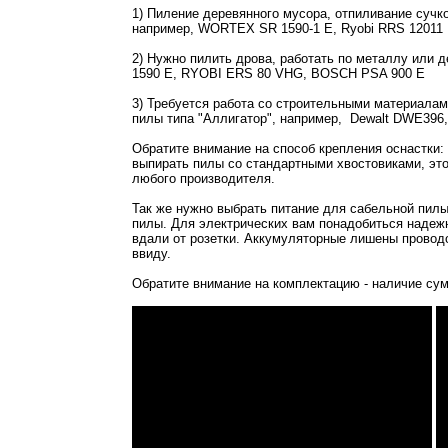
1) Пиление деревянного мусора, отпиливание сучко
например, WORTEX SR 1590-1 E, Ryobi RRS 12011 L
2) Нужно пилить дрова, работать по металлу или
1590 E, RYOBI ERS 80 VHG, BOSCH PSA 900 E
3) Требуется работа со строительными материалам
пилы типа "Аллигатор", например, Dewalt DWE396
Обратите внимание на способ крепления оснастки:
выпирать пилы со стандартными хвостовиками, это 
любого производителя.
Так же нужно выбрать питание для сабельной пилы
пилы. Для электрических вам понадобиться надежн
вдали от розетки. Аккумуляторные лишены проводов
ввиду.
Обратите внимание на комплектацию - наличие су