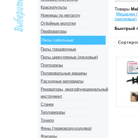
Краскопульты
Товары
Ma
Мешалки 
Ножницы по металлу
(дисковые)
Отбойные молотки
Быстрый 
Перфораторы
Пилы сабельные
Сортиро
Пилы торцовочные
Пилы циркулярные (дисковые)
Плиткорезы
Полировальные машины
Расходные материалы
Реноваторы, многофункциональный
инструмент
Станки
Тепловизоры
Точило
Фены (термовоздуходувка)
Фрезеры