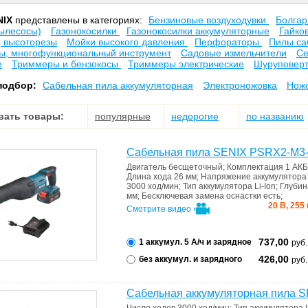
NIX
представлены в категориях:
Бензиновые воздуходувки
Болга
ылесосы)
Газонокосилки
Газонокосилки аккумуляторные
Гайко
, высоторезы
Мойки высокого давления
Перфораторы
Пилы са
ы, многофункциональный инструмент
Садовые измельчители
Се
е
Триммеры и бензокосы
Триммеры электрические
Шуруповер
подбор:
Сабельная пила аккумуляторная
Электроножовка
Ножо
вать товары:
популярные
недорогие
по названию
Сабельная пила SENIX PSRX2-M3
Двигатель
бесщеточный
;
Комплектация
1 АКБ
Длина хода
26 мм
;
Напряжение аккумулятор
3000 ход/мин
;
Тип аккумулятора
Li-Ion
;
Глубин
мм
;
Бесключевая замена оснастки
есть
;
20 В, 255
Смотрите видео
737,00
1 аккумул. 5 А/ч и зарядное
руб.
426,00
без аккумул. и зарядного
руб.
Сабельная аккумуляторная пила 