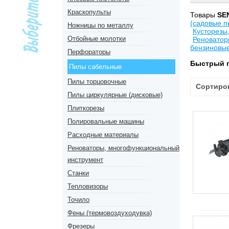
Краскопульты
Товары
SE
(садовые п
Ножницы по металлу
Кусторезы
Отбойные молотки
Реноватор
бензиновы
Перфораторы
Быстрый 
Пилы сабельные
Пилы торцовочные
Сортиро
Пилы циркулярные (дисковые)
Плиткорезы
Полировальные машины
Расходные материалы
Реноваторы, многофункциональный
инструмент
Станки
Тепловизоры
Точило
Фены (термовоздуходувка)
Фрезеры