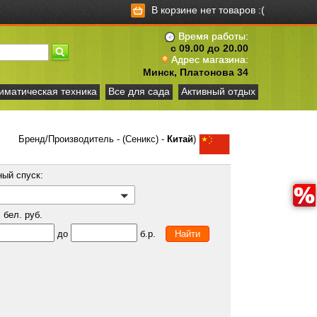
В корзине нет товаров :(
Время работы:
с 09.00 до 20.00
Адрес магазина:
Минск, Платонова 34
иматическая техника
Все для сада
Активный отдых
Бренд/Производитель - (Сеникс) -
Китай
)
ный спуск:
бел. руб.
до
б.р.