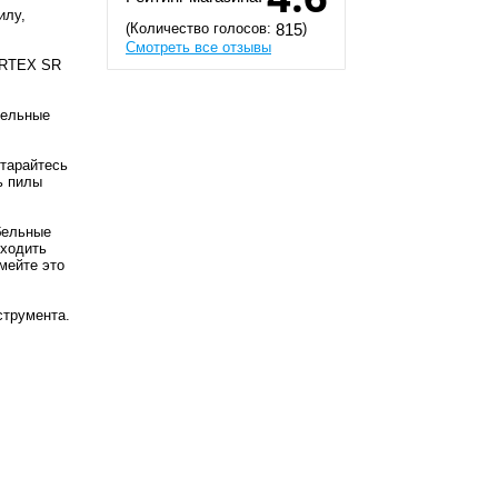
илу,
(Количество голосов:
)
815
Смотреть все отзывы
WORTEX SR
бельные
Старайтесь
ь пилы
бельные
оходить
мейте это
струмента.