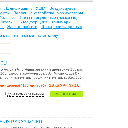
рки, Шлифмашины, УШМ
Воздуходувки
верты
Зарядные устройства, аккумуляторы
бельные
Пилы циркулярные (дисковые)
каторы
Снегоуборщики
Триммеры
ты
Электролобзики
Электропилы цепные
вка электрическая по металлу
-EU
 5 Ач, ЗУ 2А
;
Глубина резания в древесине
255 мм
;
а
20В
;
Ёмкость аккумулятора
5 Ач
;
Число ходов
0 -
а пропила в метал. профилях и метал. трубах
130
 мм (дерево) / 130 мм (труба), 1 АКБ 5 Ач, ЗУ 2А
Есть на складе
Добавить к сравнению
SENIX PSRX2-M1-EU