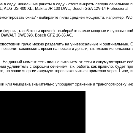
в в саду, небольшие работы в саду - стоит выбрать легкую сабельную п
, AEG US 400 XE, Makita JR 100 DWE, Bosch GSA 12V-14 Professional
 демонтировать окна? - выбирайте пилы средней мощности, например, 
и (кирпич, газобетон и прочее) - выбирайте самые мощные и суровые са
, DeWALT DWE398, Bosch GFZ 16-35 AC,
 хвостовики грубо можно разделить на универсальные и оригинальные. 
позволит сэкономить время на поиски и деньги, т.к. можно использоват
. На данный момент есть пилы с питанием от сети и аккумуляторные са
ый удлинитель с хорошим сечением, т.к. работа, как правило, будет пр
, но запас энергии аккумуляторов закончиться примерно через 1 час, и
мки или чемодана значительно упрощают хранение и транспортировку ин