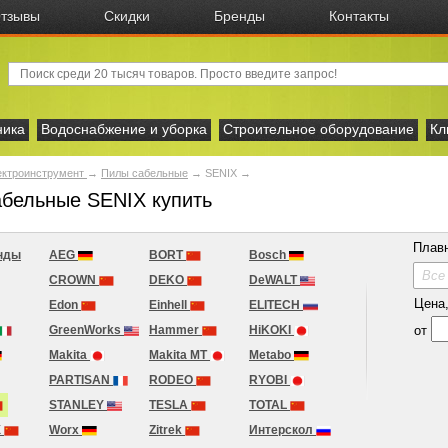
тзывы
Скидки
Бренды
Контакты
ника
Водоснабжение и уборка
Строительное оборудование
Кл
ектроинструмент
→
Пилы сабельные
→
SENIX
→
бельные SENIX купить
Плав
нды
AEG
BORT
Bosch
Все
CROWN
DEKO
DeWALT
Цена, 
Edon
Einhell
ELITECH
от
GreenWorks
Hammer
HiKOKI
Makita
Makita MT
Metabo
PARTISAN
RODEO
RYOBI
STANLEY
TESLA
TOTAL
X
Worx
Zitrek
Интерскол