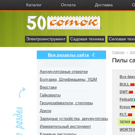
Каталог
Оплата
Доставка
О
Электроинструмент
Садовая техника
Силовая тех
Главная
→
Эл
Все разделы сайта
Пилы са
Аккумуляторные отвертки
Все бре
Болгарки, Шлифмашины, УШМ
BULL
Верстаки
DWT
Гайковерты
Felisatti
Гвоздезабиватели, степлеры
Kress
Дрели
P.I.T.
Зарядные устройства, аккумуляторы
SENIX
Измерительный инструмент
WORTE
Клеевые пистолеты