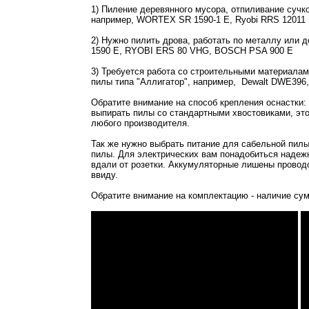
1) Пиление деревянного мусора, отпиливание сучко
например, WORTEX SR 1590-1 E, Ryobi RRS 12011 L
2) Нужно пилить дрова, работать по металлу или
1590 E, RYOBI ERS 80 VHG, BOSCH PSA 900 E
3) Требуется работа со строительными материалам
пилы типа "Аллигатор", например, Dewalt DWE396
Обратите внимание на способ крепления оснастки:
выпирать пилы со стандартными хвостовиками, это 
любого производителя.
Так же нужно выбрать питание для сабельной пилы
пилы. Для электрических вам понадобиться надежн
вдали от розетки. Аккумуляторные лишены проводов
ввиду.
Обратите внимание на комплектацию - наличие су