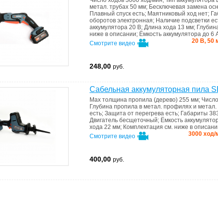
Число ходов
3000 ход/мин
;
Тип аккумулятора
метал. трубах
50 мм
;
Бесключевая замена ос
Плавный спуск
есть
;
Маятниковый ход
нет
;
Га
оборотов
электронная
;
Наличие подсветки
ес
аккумулятора
20 В
;
Длина хода
13 мм
;
Глубин
ниже в описании
;
Ёмкость аккумулятора
до 6 
20 В, 50 
Смотрите видео
248,00
руб.
Сабельная аккумуляторная пила 
Мах толщина пропила (дерево)
255 мм
;
Число
Глубина пропила в метал. профилях и метал.
есть
;
Защита от перегрева
есть
;
Габариты
38
Двигатель
бесщеточный
;
Ёмкость аккумулято
хода
22 мм
;
Комплектация
см. ниже в описани
3000 ход/
Смотрите видео
400,00
руб.