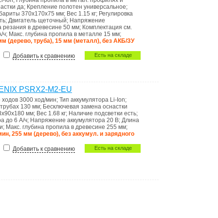
Li-Ion
;
Глубина пропила в метал. профилях и
настки
да
;
Крепление полотен
универсальное
;
бариты
370х170х75 мм
;
Вес
1.15 кг
;
Регулировка
ть
;
Двигатель
щеточный
;
Напряжение
а резания в древесине
50 мм
;
Комплектация
см.
А/ч
;
Макс. глубина пропила в металле
15 мм
;
мм (дерево, труба), 15 мм (металл), без АКБ/ЗУ
Есть на складе
Добавить к сравнению
SENIX PSRX2-M2-EU
 ходов
3000 ход/мин
;
Тип аккумулятора
Li-Ion
;
 трубах
130 мм
;
Бесключевая замена оснастки
3x90x180 мм
;
Вес
1.68 кг
;
Наличие подсветки
есть
;
ра
до 6 А/ч
;
Напряжение аккумулятора
20 В
;
Длина
и
;
Макс. глубина пропила в древесине
255 мм
;
мин, 255 мм (дерево), без аккумул. и зарядного
Есть на складе
Добавить к сравнению