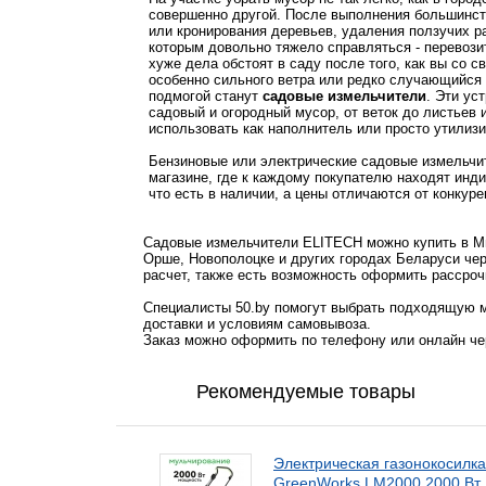
совершенно другой. После выполнения большинств
или кронирования деревьев, удаления ползучих ра
которым довольно тяжело справляться - перевози
хуже дела обстоят в саду после того, как вы со с
особенно сильного ветра или редко случающийся 
подмогой станут
садовые измельчители
. Эти ус
садовый и огородный мусор, от веток до листьев и
использовать как наполнитель или просто утилизи
Бензиновые или электрические садовые измельчи
магазине, где к каждому покупателю находят индив
что есть в наличии, а цены отличаются от конкур
Садовые измельчители ELITECH можно купить в Мин
Орше, Новополоцке и других городах Беларуси чер
расчет, также есть возможность оформить рассроч
Специалисты 50.by помогут выбрать подходящую м
доставки и условиям самовывоза.
Заказ можно оформить по телефону или онлайн чер
Рекомендуемые товары
Электрическая газонокосилка
GreenWorks LM2000 2000 Вт