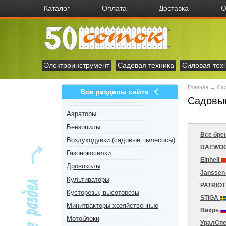
Каталог
Оплата
Доставка
О
Электроинструмент
Садовая техника
Силовая тех
Главная
→
Сад
Все разделы сайта
Садовые
Аэраторы
Бензопилы
Все бре
Воздуходувки (садовые пылесосы)
DAEWO
Газонокосилки
Einhell
Дровоколы
Jansse
Культиваторы
PATRIO
Кусторезы, высоторезы
STIGA
Минитракторы хозяйственные
Вихрь
Мотоблоки
УралСп