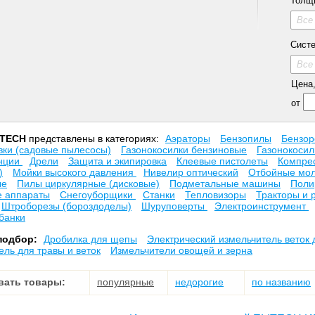
Толщ
Все
Сист
Все
Цена, 
от
ITECH
представлены в категориях:
Аэраторы
Бензопилы
Бензор
вки (садовые пылесосы)
Газонокосилки бензиновые
Газонокосил
анции
Дрели
Защита и экипировка
Клеевые пистолеты
Компре
)
Мойки высокого давления
Нивелир оптический
Отбойные мо
ые
Пилы циркулярные (дисковые)
Подметальные машины
Поли
 аппараты
Снегоуборщики
Станки
Тепловизоры
Тракторы и 
Штроборезы (бороздоделы)
Шуруповерты
Электроинструмент
банки
подбор:
Дробилка для щепы
Электрический измельчитель веток 
ель для травы и веток
Измельчители овощей и зерна
вать товары:
популярные
недорогие
по названию