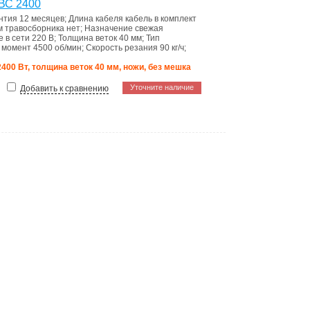
ВС 2400
нтия
12 месяцев
;
Длина кабеля
кабель в комплект
 травосборника
нет
;
Назначение
свежая
 в сети
220 В
;
Толщина веток
40 мм
;
Тип
 момент
4500 об/мин
;
Скорость резания
90 кг/ч
;
2400 Вт, толщина веток 40 мм, ножи, без мешка
Уточните наличие
Добавить к сравнению