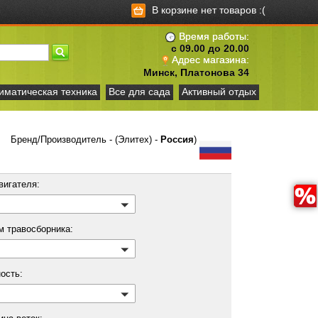
В корзине нет товаров :(
Время работы:
с 09.00 до 20.00
Адрес магазина:
Минск, Платонова 34
иматическая техника
Все для сада
Активный отдых
Бренд/Производитель - (Элитех) -
Россия
)
вигателя:
м травосборника:
ость: