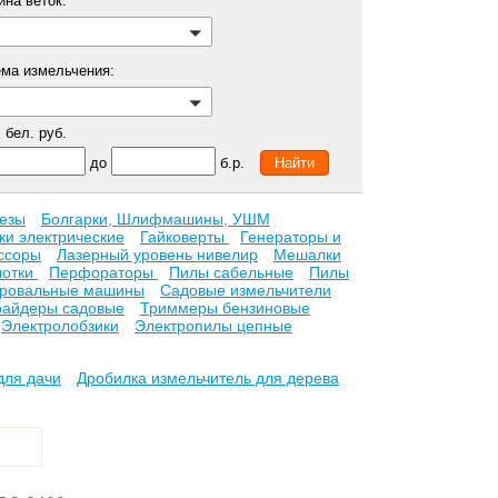
ина веток:
ема измельчения:
бел. руб.
до
б.р.
езы
Болгарки, Шлифмашины, УШМ
ки электрические
Гайковерты
Генераторы и
ссоры
Лазерный уровень нивелир
Мешалки
лотки
Перфораторы
Пилы сабельные
Пилы
ровальные машины
Садовые измельчители
райдеры садовые
Триммеры бензиновые
Электролобзики
Электропилы цепные
для дачи
Дробилка измельчитель для дерева