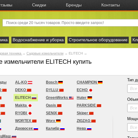
тзывы
Скидки
Бренды
Контакты
ника
Водоснабжение и уборка
Строительное оборудование
Кл
овая техника
→
Садовые измельчители
→
ELITECH
→
 измельчители ELITECH купить
Тип д
нды
AL-KO
Bosch
CHAMPION
Все
O
DEKO
DYLLU
ECHO
ELITECH
GreenWorks
Huter
Объе
n
Makita
Oasis
PARKSIDE
Все
T
RYOBI
SENIX
Skiper
Мощн
WORTEX
Worx
ZIGZAG
Все
Дровосек
Калибр
Нева
ецМаш