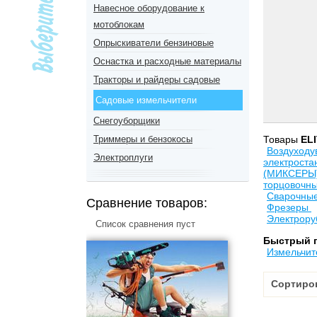
Навесное оборудование к
мотоблокам
Опрыскиватели бензиновые
Оснастка и расходные материалы
Тракторы и райдеры садовые
Садовые измельчители
Снегоуборщики
Триммеры и бензокосы
Товары
EL
Воздуходу
Электроплуги
электрост
(МИКСЕРЫ
торцовочн
Сварочные
Сравнение товаров:
Фрезеры
Электрору
Список сравнения пуст
Быстрый 
Измельчит
Сортиро