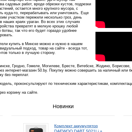
а садовых работ, вроде обрезки кустов, подрезки
стений, остается много крупного мусора, с
ть куда-то, перерабатывать или уничтожать. Еще
воим участком пережили несколько гроз, день
в наших краях ураган. Во всех этих случаях
тройства превратят в мелкую крошку любой
 ботвы, так что его будет гораздо удобнее
ровать.
тели купить в Минске можно и нужно в нашем
идуальный подход, товар на сайте - всегда тот,
ентов только в лучшую сторону.
ске, Гродно, Гомеле, Могилеве, Бресте, Витебске, Жодино, Борисове, 
ез интернет-магазин 50.by. Покупку можно совершить за наличный или 
ку без переплат.
одель, проконсультируют по техническим характеристикам, комплектац
ез корзину на сайте.
Новинки
Комплект аккумулятор
DAEWOO DABT 5021Li +