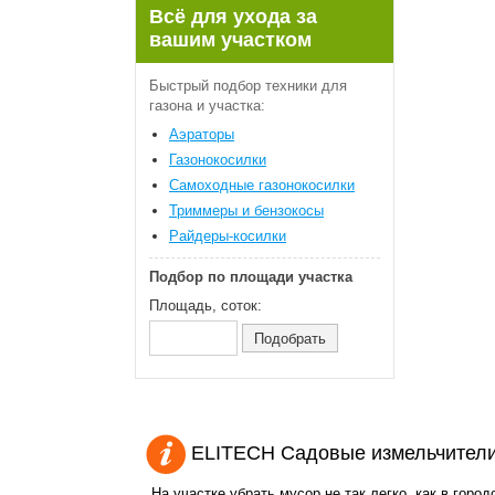
Всё для ухода за
вашим участком
Быстрый подбор техники для
газона и участка:
Аэраторы
Газонокосилки
Самоходные газонокосилки
Триммеры и бензокосы
Райдеры-косилки
Подбор по площади участка
Площадь, соток:
ELITECH Садовые измельчители
На участке убрать мусор не так легко, как в город