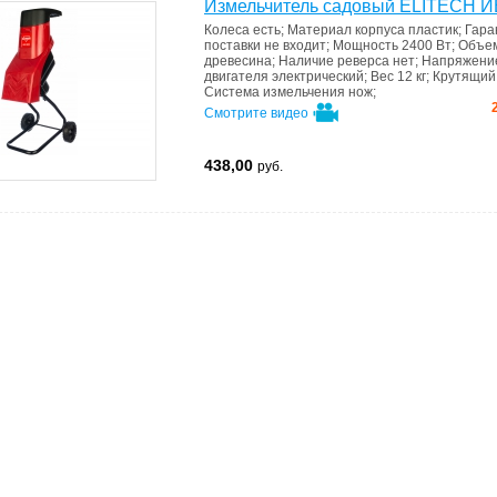
Измельчитель садовый ELITECH И
Колеса
есть
;
Материал корпуса
пластик
;
Гара
поставки не входит
;
Мощность
2400 Вт
;
Объем
древесина
;
Наличие реверса
нет
;
Напряжение
двигателя
электрический
;
Вес
12 кг
;
Крутящий
Система измельчения
нож
;
Смотрите видео
438,00
руб.