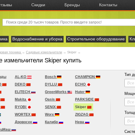
тзывы
Скидки
Бренды
Контакты
ника
Водоснабжение и уборка
Строительное оборудование
Кл
овая техника
→
Садовые измельчители
→
Skiper
→
 измельчители Skiper купить
Тип д
нды
AL-KO
Bosch
CHAMPION
Все
O
DEKO
DYLLU
ECHO
ELITECH
GreenWorks
Huter
Мощн
n
Makita
Oasis
PARKSIDE
Все
T
RYOBI
SENIX
Skiper
Толщ
WORTEX
Worx
ZIGZAG
Все
Дровосек
Калибр
Нева
ецМаш
Сист