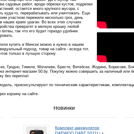
а садовых работ, вроде обрезки кустов, подрезки
стений, остается много крупного мусора, с
ть куда-то, перерабатывать или уничтожать. Еще
воим участком пережили несколько гроз, день
в наших краях ураган. Во всех этих случаях
тройства превратят в мелкую крошку любой
 ботвы, так что его будет гораздо удобнее
ровать.
тели купить в Минске можно и нужно в нашем
идуальный подход, товар на сайте - всегда тот,
ентов только в лучшую сторону.
ке, Гродно, Гомеле, Могилеве, Бресте, Витебске, Жодино, Борисове, Бо
ез интернет-магазин 50.by. Покупку можно совершить за наличный или 
ку без переплат.
одель, проконсультируют по техническим характеристикам, комплектац
ез корзину на сайте.
Новинки
Комплект аккумулятор
DAEWOO DABT 5021Li +