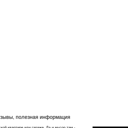
тзывы, полезная информация
ской квартире или гараже. Да и мусор там -