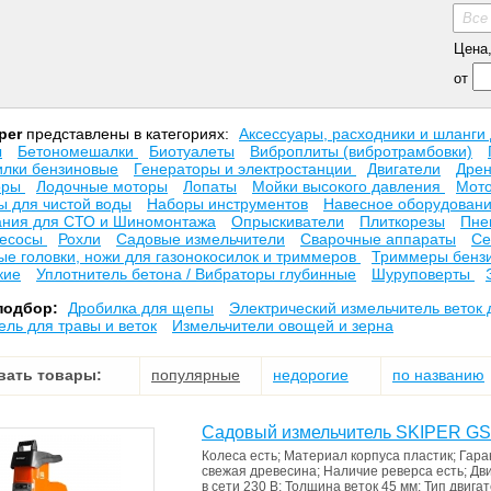
Все
Цена, 
от
per
представлены в категориях:
Аксесcуары, расходники и шланги
ы
Бетономешалки
Биотуалеты
Виброплиты (вибротрамбовки)
илки бензиновые
Генераторы и электростанции
Двигатели
Дре
оры
Лодочные моторы
Лопаты
Мойки высокого давления
Мот
 для чистой воды
Наборы инструментов
Навесное оборудовани
ния для СТО и Шиномонтажа
Опрыскиватели
Плиткорезы
Пне
есосы
Рохли
Садовые измельчители
Сварочные аппараты
Се
е головки, ножи для газонокосилок и триммеров
Триммеры бенз
кие
Уплотнитель бетона / Вибраторы глубинные
Шуруповерты
подбор:
Дробилка для щепы
Электрический измельчитель веток 
ель для травы и веток
Измельчители овощей и зерна
вать товары:
популярные
недорогие
по названию
Садовый измельчитель SKIPER G
Колеса
есть
;
Материал корпуса
пластик
;
Гара
свежая древесина
;
Наличие реверса
есть
;
Дв
в сети
230 В
;
Толщина веток
45 мм
;
Тип двига