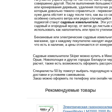
совершенно другой. После выполнения большинств
или кронирования деревьев, удаления ползучих ра
которым довольно тяжело справляться - перевози
хуже дела обстоят в саду после того, как вы со с
особенно сильного ветра или редко случающийся 
подмогой станут
садовые измельчители
. Эти ус
садовый и огородный мусор, от веток до листьев и
использовать как наполнитель или просто утилизи
Бензиновые или электрические садовые измельчи
магазине, где к каждому покупателю находят индив
что есть в наличии, а цены отличаются от конкур
Садовые измельчители Skiper можно купить в Минс
Орше, Новополоцке и других городах Беларуси чер
расчет, также есть возможность оформить рассроч
Специалисты 50.by помогут выбрать подходящую м
доставки и условиям самовывоза.
Заказ можно оформить по телефону или онлайн чер
Рекомендуемые товары
Электрическая газонокосилка
GreenWorks LM2000 2000 Вт