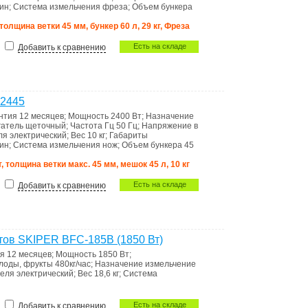
мин
;
Система измельчения
фреза
;
Объем бункера
 толщина ветки 45 мм, бункер 60 л, 29 кг, Фреза
Есть на складе
Добавить к сравнению
S2445
нтия
12 месяцев
;
Мощность
2400 Вт
;
Назначение
гатель
щеточный
;
Частота Гц
50 Гц
;
Напряжение в
еля
электрический
;
Вес
10 кг
;
Габариты
мин
;
Система измельчения
нож
;
Объем бункера
45
, толщина ветки макс. 45 мм, мешок 45 л, 10 кг
Есть на складе
Добавить к сравнению
тов SKIPER BFC-185B (1850 Вт)
ия
12 месяцев
;
Мощность
1850 Вт
;
плоды, фрукты 480кг/час
;
Назначение
измельчение
теля
электрический
;
Вес
18,6 кг
;
Система
Есть на складе
Добавить к сравнению