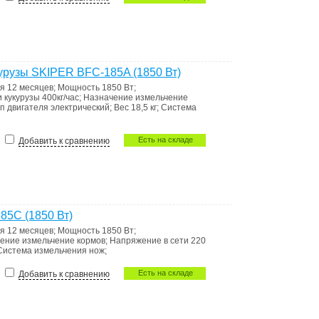
курузы SKIPER BFC-185A (1850 Вт)
ия
12 месяцев
;
Мощность
1850 Вт
;
и кукурузы 400кг/час
;
Назначение
измельчение
п двигателя
электрический
;
Вес
18,5 кг
;
Система
Есть на складе
Добавить к сравнению
85C (1850 Вт)
ия
12 месяцев
;
Мощность
1850 Вт
;
чение
измельчение кормов
;
Напряжение в сети
220
Система измельчения
нож
;
Есть на складе
Добавить к сравнению