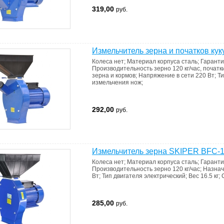
319,00
руб.
Измельчитель зерна и початков ку
Колеса
нет
;
Материал корпуса
сталь
;
Гарант
Производительность
зерно 120 кг/час, початк
зерна и кормов
;
Напряжение в сети
220 Вт
;
Ти
измельчения
нож
;
292,00
руб.
Измельчитель зерна SKIPER BFC-1
Колеса
нет
;
Материал корпуса
сталь
;
Гарант
Производительность
зерно 120 кг/час
;
Назна
Вт
;
Тип двигателя
электрический
;
Вес
16.5 кг
;
285,00
руб.