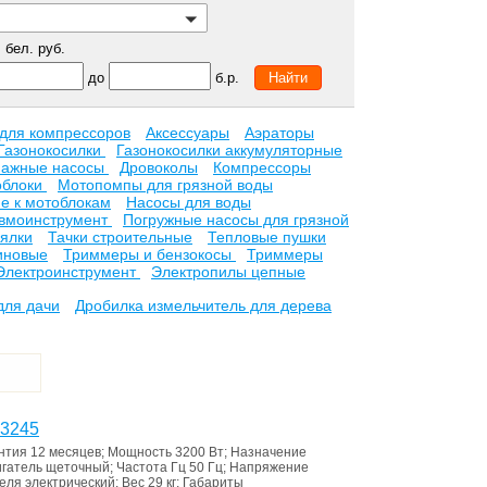
бел. руб.
до
б.р.
 для компрессоров
Аксессуары
Аэраторы
Газонокосилки
Газонокосилки аккумуляторные
нажные насосы
Дровоколы
Компрессоры
облоки
Мотопомпы для грязной воды
е к мотоблокам
Насосы для воды
вмоинструмент
Погружные насосы для грязной
ялки
Тачки строительные
Тепловые пушки
иновые
Триммеры и бензокосы
Триммеры
Электроинструмент
Электропилы цепные
для дачи
Дробилка измельчитель для дерева
S3245
нтия
12 месяцев
;
Мощность
3200 Вт
;
Назначение
игатель
щеточный
;
Частота Гц
50 Гц
;
Напряжение
теля
электрический
;
Вес
29 кг
;
Габариты