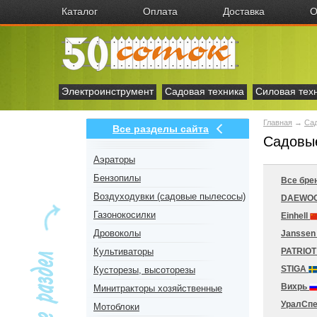
Каталог
Оплата
Доставка
О
Электроинструмент
Садовая техника
Силовая тех
Главная
→
Сад
Все разделы сайта
Садовые
Аэраторы
Бензопилы
Все бре
Воздуходувки (садовые пылесосы)
DAEWO
Газонокосилки
Einhell
Дровоколы
Jansse
Культиваторы
PATRIO
STIGA
Кусторезы, высоторезы
Вихрь
Минитракторы хозяйственные
УралСп
Мотоблоки