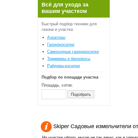
Всё для ухода за
вашим участком
Быстрый подбор техники для
газона и участка:
Аэраторы
Газонокосилки
Самоходные газонокосилки
Триммеры и бензокосы
Райдеры-косилки
Подбор по площади участка
Площадь, соток:
Skiper Садовые измельчители о
На участке убрать мусор не так легко, как в город