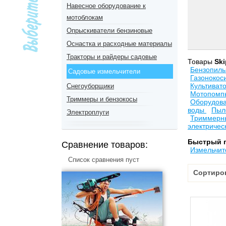
Навесное оборудование к
мотоблокам
Опрыскиватели бензиновые
Оснастка и расходные материалы
Тракторы и райдеры садовые
Товары
Ski
Бензопил
Садовые измельчители
Газонокос
Культиват
Снегоуборщики
Мотопомпы
Триммеры и бензокосы
Оборудова
воды
Пыл
Электроплуги
Триммерны
электричес
Быстрый 
Сравнение товаров:
Измельчит
Список сравнения пуст
Сортиро