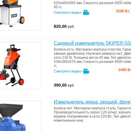
525х405х565 мм
;
Скорость резания
4500 об/
60 л
;
3200 Вт,
Смотрите видео
820,00
руб.
Садовый измельчитель SKIPER G
Колеса
есть
;
Материал корпуса
пластик
;
Гара
свежая древесина
;
Наличие реверса
нет
;
Дви
сети
230 В
;
Толщина веток
45 мм
;
Тип двигат
530х385х570 мм
;
Скорость резания
4500 об/
л
;
2400 Вт
Смотрите видео
390,00
руб.
Измельчитель зерна, овощей, фрук
Колеса
нет
;
Материал корпуса
сталь
;
Гарант
Производительность
зерно 120 кг/час, корне
кормов
;
Напряжение в сети
220 Вт
;
Тип двига
измельчения
нож
;