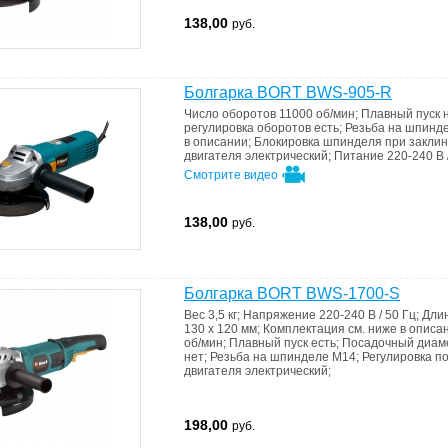
138,00
руб.
Болгарка BORT BWS-905-R
Число оборотов
11000 об/мин
;
Плавный пуск
регулировка оборотов
есть
;
Резьба на шпинд
в описании
;
Блокировка шпинделя при закли
двигателя
электрический
;
Питание
220-240 В 
Смотрите видео
138,00
руб.
Болгарка BORT BWS-1700-S
Вес
3,5 кг
;
Напряжение
220-240 В / 50 Гц
;
Дли
130 x 120 мм
;
Комплектация
см. ниже в описа
об/мин
;
Плавный пуск
есть
;
Посадочный диам
нет
;
Резьба на шпинделе
M14
;
Регулировка п
двигателя
электрический
;
198,00
руб.