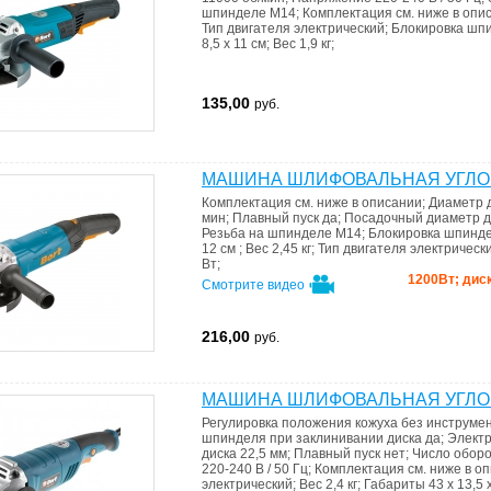
шпинделе
M14
;
Комплектация
см. ниже в опи
Тип двигателя
электрический
;
Блокировка шпи
8,5 x 11 см
;
Вес
1,9 кг
;
135,00
руб.
МАШИНА ШЛИФОВАЛЬНАЯ УГЛОВ
Комплектация
см. ниже в описании
;
Диаметр 
мин
;
Плавный пуск
да
;
Посадочный диаметр 
Резьба на шпинделе
M14
;
Блокировка шпинде
12 см
;
Вес
2,45 кг
;
Тип двигателя
электрическ
Вт
;
1200Вт; дис
Смотрите видео
216,00
руб.
МАШИНА ШЛИФОВАЛЬНАЯ УГЛОВ
Регулировка положения кожуха без инструме
шпинделя при заклинивании диска
да
;
Электр
диска
22,5 мм
;
Плавный пуск
нет
;
Число обор
220-240 В / 50 Гц
;
Комплектация
см. ниже в о
электрический
;
Вес
2,4 кг
;
Габариты
43 x 13,5 