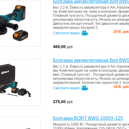
Болгарка аккумуляторная Bort BW
Вес
2,2 кг
;
Ёмкость аккумулятора
4 А/ч
;
Напряж
см
;
Комплектация
см. ниже в описании
;
Диаме
Плавный пуск
есть
;
Посадочный диаметр дис
регулировка оборотов
есть
;
Резьба на шпинд
Двигатель
бесщеточный
;
Тип двигателя
аккум
аккумуляторных батарей
2
;
20 В; дис
Смотрите видео
469,00
руб.
Болгарка аккумуляторная Bort BWS
Вес
1,7 кг
;
Ёмкость аккумулятора
4 А/ч
;
Напряж
мм
;
Комплектация
см. ниже в описании
;
Диаме
мин
;
Плавный пуск
нет
;
Посадочный диаметр
регулировка оборотов
есть
;
Резьба на шпинд
аккумуляторный
;
Количество скоростей
2
;
Кол
18 В; дис
Смотрите видео
375,00
руб.
Болгарка BORT BWS-1000X-125
Мощность
1000 Вт
;
Посадочный диаметр дис
11000 об/мин
;
Напряжение
220-240 В / 50 Гц
;