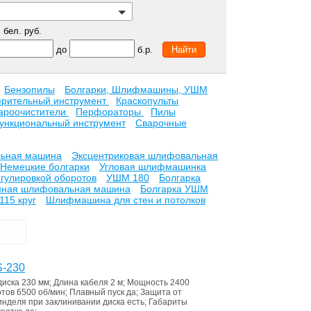
бел. руб.
до
б.р.
Бензопилы
Болгарки, Шлифмашины, УШМ
рительный инструмент
Краскопульты
ароочистители
Перфораторы
Пилы
ункциональный инструмент
Сварочные
льная машина
Эксцентриковая шлифовальная
Немецкие болгарки
Угловая шлифмашинка
гулировкой оборотов
УШМ 180
Болгарка
нная шлифовальная машина
Болгарка УШМ
115 круг
Шлифмашина для стен и потолков
S-230
диска
230 мм
;
Длина кабеля
2 м
;
Мощность
2400
отов
6500 об/мин
;
Плавный пуск
да
;
Защита от
инделя при заклинивании диска
есть
;
Габариты