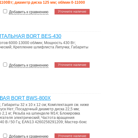
1100Вт; диаметр диска 125 мм; об/мин 0-11000
Уточните наличие
Добавить к сравнению
АЛЬНАЯ BORT BES-430
ротов
6000-13000 об/мин
;
Мощность
430 Вт
;
ческий
;
Крепление шлифлиста
Липучка
;
Габариты
Уточните наличие
Добавить к сравнению
АЯ BORT BWS-800X
т
;
Габариты
32 x 10 x 12 см
;
Комплектация
см. ниже
пуск
Нет
;
Посадочный диаметр диска
22,5 мм
;
то
2,1 кг
;
Резьба на шпинделе
M14
;
Блокировка
игателя
электрический
;
Частота вращения
40 В / 50 Гц
;
EAN13
4260258291209
;
Мастер-бокс
Уточните наличие
Добавить к сравнению