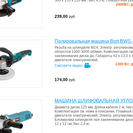
500 x 155 x 120 мм
;
Вес
4,5 кг
;
Поворотная ру
2400Вт; д
239,00
руб.
Полировальная машина Bort BWS-
Резьба на шпинделе
M14
;
Электр. регулиров
оборотов
1000-3000 об/мин
;
Комплектация
см
заклинивании диска
да
;
Габариты
42 x 13,5 x 
двигателя
электрический
;
1300 Вт; д
Смотрите видео
174,00
руб.
МАШИНА ШЛИФОВАЛЬНАЯ УГЛОВ
Диаметр диска
125 мм
;
Длина кабеля
2 м
;
Чис
Комплектация
см. ниже в описании
;
Плавный 
двигателя
электрический
;
Электр. регулировк
Блокировка шпинделя при заклинивании дис
12 x 12 см
;
Вес
2,4 кг
;