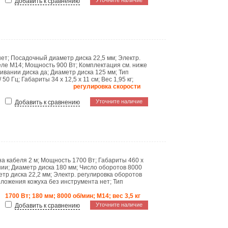
Уточните наличие
Добавить к сравнению
нет
;
Посадочный диаметр диска
22,5 мм
;
Электр.
еле
M14
;
Мощность
900 Вт
;
Комплектация
см. ниже
нивании диска
да
;
Диаметр диска
125 мм
;
Тип
/ 50 Гц
;
Габариты
34 x 12,5 x 11 см
;
Вес
1,95 кг
;
регулировка скорости
Уточните наличие
Добавить к сравнению
на кабеля
2 м
;
Мощность
1700 Вт
;
Габариты
460 x
нии
;
Диаметр диска
180 мм
;
Число оборотов
8000
етр диска
22,2 мм
;
Электр. регулировка оборотов
оложения кожуха без инструмента
нет
;
Тип
1700 Вт; 180 мм; 8000 об/мин; М14; вес 3,5 кг
Уточните наличие
Добавить к сравнению