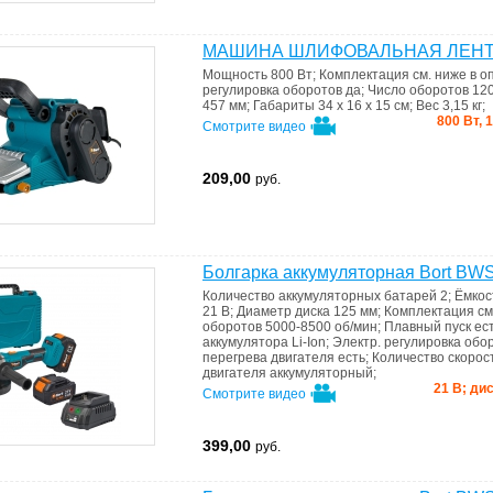
МАШИНА ШЛИФОВАЛЬНАЯ ЛЕНТО
Мощность
800 Вт
;
Комплектация
см. ниже в 
регулировка оборотов
да
;
Число оборотов
120
457 мм
;
Габариты
34 x 16 x 15 см
;
Вес
3,15 кг
;
800 Вт,
Смотрите видео
209,00
руб.
Болгарка аккумуляторная Bort BWS
Количество аккумуляторных батарей
2
;
Ёмкос
21 В
;
Диаметр диска
125 мм
;
Комплектация
см
оборотов
5000-8500 об/мин
;
Плавный пуск
ес
аккумулятора
Li-Ion
;
Электр. регулировка обо
перегрева двигателя
есть
;
Количество скоро
двигателя
аккумуляторный
;
21 В; дис
Смотрите видео
399,00
руб.