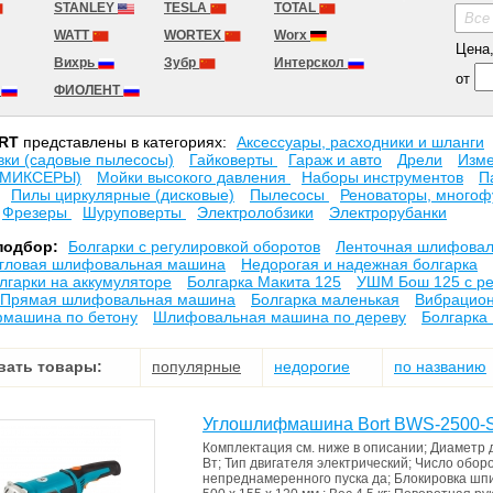
STANLEY
TESLA
TOTAL
Все
WATT
WORTEX
Worx
Цена, 
Вихрь
Зубр
Интерскол
от
а
ФИОЛЕНТ
RT
представлены в категориях:
Аксесcуары, расходники и шланги
вки (садовые пылесосы)
Гайковерты
Гараж и авто
Дрели
Изме
(МИКСЕРЫ)
Мойки высокого давления
Наборы инструментов
П
Пилы циркулярные (дисковые)
Пылесосы
Реноваторы, многоф
Фрезеры
Шуруповерты
Электролобзики
Электрорубанки
подбор:
Болгарки с регулировкой оборотов
Ленточная шлифова
гловая шлифовальная машина
Недорогая и надежная болгарка
лгарки на аккумуляторе
Болгарка Макита 125
УШМ Бош 125 с ре
Прямая шлифовальная машина
Болгарка маленькая
Вибрацио
машина по бетону
Шлифовальная машина по дереву
Болгарка 
вать товары:
популярные
недорогие
по названию
Углошлифмашина Bort BWS-2500-
Комплектация
см. ниже в описании
;
Диаметр 
Вт
;
Тип двигателя
электрический
;
Число обор
непреднамеренного пуска
да
;
Блокировка шп