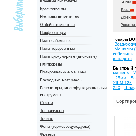
Клеевые пистолеты
SENIX
Краскопульты
Toua
Ножницы по металлу
Zitrek
Отбойные молотки
Ресант
Перфораторы
Товары
BO
Пилы сабельные
Воздуходу
Пилы торцовочные
Мешалки 
сабельные
Пилы циркулярные (дисковые)
аппараты
Плиткорезы
Быстрый 
Полировальные машины
машина
У
125мм
Бо
Расходные материалы
УШМ 125
230
Шлиф
Реноваторы, многофункциональный
инструмент
Сортиро
Станки
Тепловизоры
Точило
Фены (термовоздуходувка)
Фрезеры