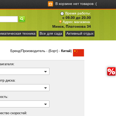
В корзине нет товаров :(
Время работы:
с 09.00 до 20.00
Адрес магазина:
Минск, Платонова 34
иматическая техника
Все для сада
Активный отдых
Бренд/Производитель - (Борт) -
Китай
)
вигателя:
етр диска:
ость:
ество скоростей: