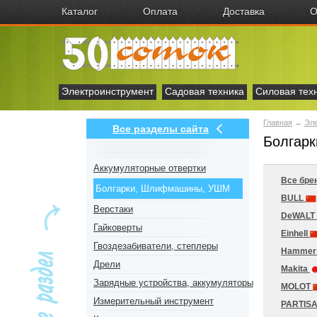
Каталог
Оплата
Доставка
О
Электроинструмент
Садовая техника
Силовая тех
Главная
→
Эл
Все разделы сайта
Болгар
Аккумуляторные отвертки
Все бре
Болгарки, Шлифмашины, УШМ
BULL
Верстаки
DeWALT
Гайковерты
Einhell
Гвоздезабиватели, степлеры
Hamme
Дрели
Makita
Зарядные устройства, аккумуляторы
MOLOT
Измерительный инструмент
PARTIS