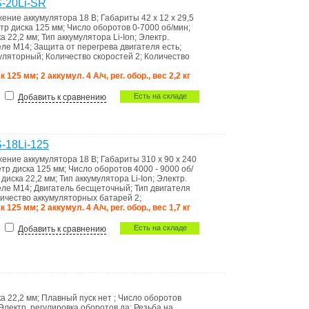
S-20Li-SR
ение аккумулятора
18 В
;
Габариты
42 x 12 x 29,5
тр диска
125 мм
;
Число оборотов
0-7000 об/мин
;
ка
22,2 мм
;
Тип аккумулятора
Li-Ion
;
Электр.
еле
M14
;
Защита от перегрева двигателя
есть
;
уляторный
;
Количество скоростей
2
;
Количество
к 125 мм; 2 аккумул. 4 А/ч, рег. обор., вес 2,2 кг
Есть на складе
Добавить к сравнению
-18Li-125
ение аккумулятора
18 В
;
Габариты
310 x 90 x 240
тр диска
125 мм
;
Число оборотов
4000 - 9000 об/
 диска
22,2 мм
;
Тип аккумулятора
Li-Ion
;
Электр.
еле
M14
;
Двигатель
бесщеточный
;
Тип двигателя
ичество аккумуляторных батарей
2
;
к 125 мм; 2 аккумул. 4 А/ч, рег. обор., вес 1,7 кг
Есть на складе
Добавить к сравнению
ка
22,2 мм
;
Плавный пуск
нет
;
Число оборотов
Электр. регулировка оборотов
да
;
Резьба на