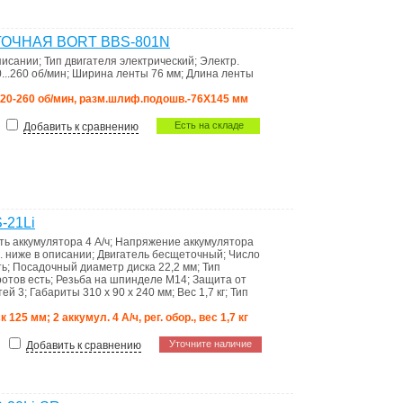
ЧНАЯ BORT BBS-801N
описании
;
Тип двигателя
электрический
;
Электр.
...260 об/мин
;
Ширина ленты
76 мм
;
Длина ленты
 120-260 об/мин, разм.шлиф.подошв.-76Х145 мм
Есть на складе
Добавить к сравнению
-21Li
ть аккумулятора
4 А/ч
;
Напряжение аккумулятора
. ниже в описании
;
Двигатель
бесщеточный
;
Число
ть
;
Посадочный диаметр диска
22,2 мм
;
Тип
ротов
есть
;
Резьба на шпинделе
M14
;
Защита от
стей
3
;
Габариты
310 x 90 x 240 мм
;
Вес
1,7 кг
;
Тип
к 125 мм; 2 аккумул. 4 А/ч, рег. обор., вес 1,7 кг
Уточните наличие
Добавить к сравнению