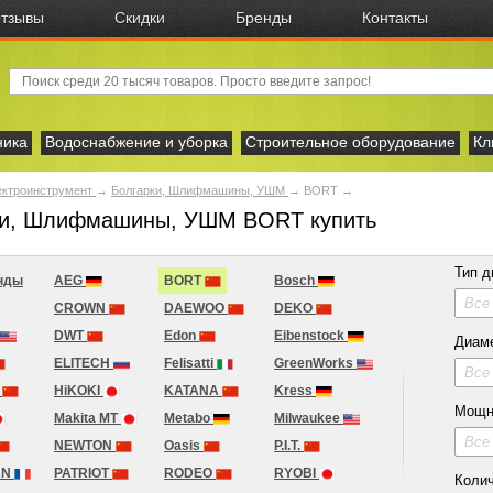
тзывы
Скидки
Бренды
Контакты
ника
Водоснабжение и уборка
Строительное оборудование
Кл
ектроинструмент
→
Болгарки, Шлифмашины, УШМ
→
BORT
→
ки, Шлифмашины, УШМ BORT купить
Тип д
нды
AEG
BORT
Bosch
Все
CROWN
DAEWOO
DEKO
DWT
Edon
Eibenstock
Диам
ELITECH
Felisatti
GreenWorks
Все
r
HiKOKI
KATANA
Kress
Мощн
Makita MT
Metabo
Milwaukee
Все
NEWTON
Oasis
P.I.T.
AN
PATRIOT
RODEO
RYOBI
Колич