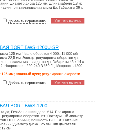
сании
;
Диаметр диска
125 мм
;
Длина кабеля
1,8 м
;
нделя при заклинивании диска
Да
;
Габариты
39 x
Уточните наличие
Добавить к сравнению
АЯ BORT BWS-1200U-SR
диска
125 мм
;
Число оборотов
4 000...11 000 об/
диска
22,5 мм
;
Электр. регулировка оборотов
да
;
ля при заклинивании диска
да
;
Габариты
43 x 14 x
ий
;
Напряжение
220-240 В / 50 Гц
;
Мощность
1200
к 125 мм; плавный пуск; регулировка скорости
Уточните наличие
Добавить к сравнению
АЯ BORT BWS-1200
нта
да
;
Резьба на шпинделе
M14
;
Блокировка
. регулировка оборотов
нет
;
Посадочный диаметр
отов
11000 об/мин
;
Мощность
1200 Вт
;
Питание
писании
;
Диаметр диска
125 мм
;
Тип двигателя
x 12 см
;