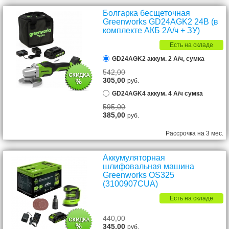
Болгарка бесщеточная
Greenworks GD24AGK2 24В (в
комплекте АКБ 2А/ч + ЗУ)
Есть на складе
GD24AGK2 аккум. 2 А/ч, сумка
542,00
305,00
руб.
GD24AGK4 аккум. 4 А/ч сумка
595,00
385,00
руб.
Рассрочка на 3 мес.
Аккумуляторная
шлифовальная машина
Greenworks OS325
(3100907CUA)
Есть на складе
440,00
345,00
руб.