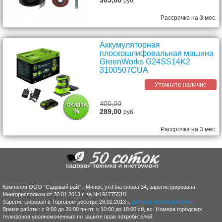
305,00
руб.
Рассрочка на 3 мес.
Аккумуляторная
плоскошлифовальная машина
GreenWorks G24SS14K2
3100507CUA
Уточните наличие
400,00
289,00
руб.
Рассрочка на 3 мес.
Компания ООО "Садовый рай" - Минск, ул.Платонова 34, зарегистрирована
Мингорисполком от 30.01.2013 г. за №191775510.
Зарегистрирован в Торговом реестре 28.02.2013 г.
Договор присоединения
Время работы: с 9:00 до 20:00 пн-пт, с 10:00 до 18:00 сб, вс. Номера городских
телефонов уполномоченных по защите прав потребителей: