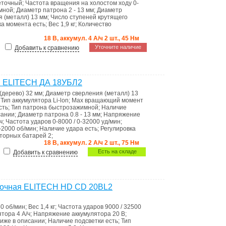
еточный
;
Частота вращения на холостом ходу
0-
мной
;
Диаметр патрона
2 - 13 мм
;
Диаметр
я (металл)
13 мм
;
Число ступеней крутящего
ка момента
есть
;
Вес
1,9 кг
;
Количество
18 В, аккумул. 4 А/ч 2 шт., 45 Нм
Уточните наличие
Добавить к сравнению
й ELITECH ДА 18УБЛ2
(дерево)
32 мм
;
Диаметр сверления (металл)
13
;
Тип аккумулятора
Li-lon
;
Max вращающий момент
сть
;
Тип патрона
быстрозажимной
;
Наличие
сании
;
Диаметр патрона
0.8 - 13 мм
;
Напряжение
ч
;
Частота ударов
0-8000 / 0-32000 уд/мин
;
0-2000 об/мин
;
Наличие удара
есть
;
Регулировка
яторных батарей
2
;
18 В, аккумул. 2 А/ч 2 шт., 75 Нм
Есть на складе
Добавить к сравнению
точная ELITECH HD CD 20BL2
50 об/мин
;
Вес
1,4 кг
;
Частота ударов
9000 / 32500
лятора
4 А/ч
;
Напряжение аккумулятора
20 В
;
ниже в описании
;
Наличие подсветки
есть
;
Тип