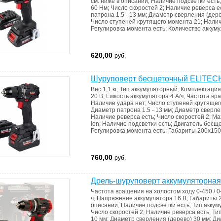
см. ниже в описании
;
Наличие подсветки
есть
60 Нм
;
Число скоростей
2
;
Наличие реверса
е
патрона
1.5 - 13 мм
;
Диаметр сверления (дер
Число ступеней крутящего момента
21
;
Налич
Регулировка момента
есть
;
Количество аккум
620,00
руб.
Шуруповерт бесщеточный ELITECH
Вес
1,1 кг
;
Тип
аккумуляторный
;
Комплектаци
20 В
;
Ёмкость аккумулятора
4 А/ч
;
Частота вр
Наличие удара
нет
;
Число ступеней крутяще
Диаметр патрона
1.5 - 13 мм
;
Диаметр сверле
Наличие реверса
есть
;
Число скоростей
2
;
Ma
lon
;
Наличие подсветки
есть
;
Двигатель
бесщ
Регулировка момента
есть
;
Габариты
200х150
760,00
руб.
Дрель-шуруповерт аккумуляторная
Частота вращения на холостом ходу
0-450 / 
ч
;
Напряжение аккумулятора
16 В
;
Габариты
описании
;
Наличие подсветки
есть
;
Тип акку
Число скоростей
2
;
Наличие реверса
есть
;
Ти
10 мм
;
Диаметр сверления (дерево)
30 мм
;
Ди