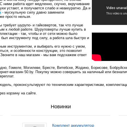
 С ними работа идет медленно, скучно, вкручивание
уки устают, и получается слабо и неаккуратно. Да и
м
- мускульную силу давно заменили
уже просто нельзя.
 требует шурупо- и гайковертов, так что лучше
вым к любой работе. Шуруповерты лучше купить в
лектации - так, чтобы и от сети можно было
 был инструменту под силу, а работа шла быстро и
ым инструментом, и выбирать его нужно с умом,
ться, и особенности конструкции, это позволит
 Звоните в наш магазин - мы вам подскажем ответ
но, Гомеле, Могилеве, Бресте, Витебске, Жодино, Борисове, Бобруйск
ернет-магазин 50.by. Покупку можно совершить за наличный или безнали
ереплат.
одель, проконсультируют по техническим характеристикам, комплектац
ез корзину на сайте.
Новинки
Комплект аккумулятор