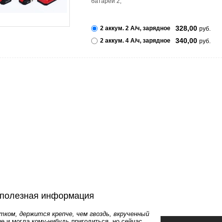
батарей
2
;
328,00
2 аккум. 2 А/ч, зарядное
руб.
340,00
2 аккум. 4 А/ч, зарядное
руб.
полезная информация
ком, держится крепче, чем гвоздь, вкрученный
 и могла кому-нибудь пригодиться, но сейчас