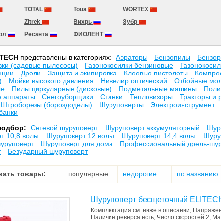
TOTAL
Toua
WORTEX
Zitrek
Вихрь
Зубр
кол
Ресанта
ФИОЛЕНТ
ITECH
представлены в категориях:
Аэраторы
Бензопилы
Бензор
вки (садовые пылесосы)
Газонокосилки бензиновые
Газонокосил
анции
Дрели
Защита и экипировка
Клеевые пистолеты
Компре
)
Мойки высокого давления
Нивелир оптический
Отбойные мо
ые
Пилы циркулярные (дисковые)
Подметальные машины
Поли
 аппараты
Снегоуборщики
Станки
Тепловизоры
Тракторы и 
Штроборезы (бороздоделы)
Шуруповерты
Электроинструмент
банки
подбор:
Сетевой шуруповерт
Шуруповерт аккумуляторный
Шур
т 10,8 вольт
Шуруповерт 12 вольт
Шуруповерт 14,4 вольт
Шуру
уруповерт
Шуруповерт для дома
Профессиональный дрель-шур
т
Безударный шуруповерт
вать товары:
популярные
недорогие
по названию
Шуруповерт бесщеточный ELITEC
Комплектация
см. ниже в описании
;
Напряжен
Наличие реверса
есть
;
Число скоростей
2
;
Ma