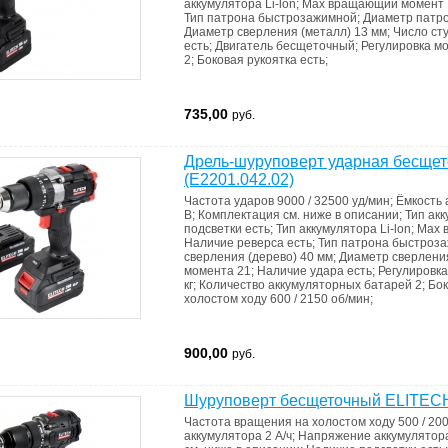
аккумулятора
Li-lon
;
Max вращающий момент
Тип патрона
быстрозажимной
;
Диаметр патр
Диаметр сверления (металл)
13 мм
;
Число ст
есть
;
Двигатель
бесщеточный
;
Регулировка м
2
;
Боковая рукоятка
есть
;
735,00
руб.
Дрель-шуруповерт ударная бесще
(E2201.042.02)
Частота ударов
9000 / 32500 уд/мин
;
Ёмкость 
В
;
Комплектация
см. ниже в описании
;
Тип
ак
подсветки
есть
;
Тип аккумулятора
Li-lon
;
Max 
Наличие реверса
есть
;
Тип патрона
быстроз
сверления (дерево)
40 мм
;
Диаметр сверлени
момента
21
;
Наличие удара
есть
;
Регулировк
кг
;
Количество аккумуляторных батарей
2
;
Бок
холостом ходу
600 / 2150 об/мин
;
900,00
руб.
Шуруповерт бесщеточный ELITECH
Частота вращения на холостом ходу
500 / 20
аккумулятора
2 А/ч
;
Напряжение аккумулято