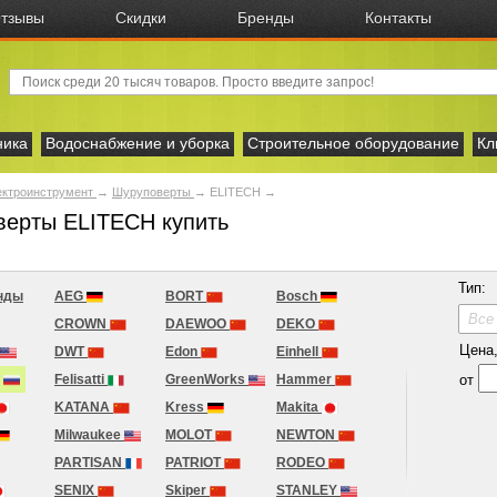
тзывы
Скидки
Бренды
Контакты
ника
Водоснабжение и уборка
Строительное оборудование
Кл
ектроинструмент
→
Шуруповерты
→
ELITECH
→
ерты ELITECH купить
Тип:
нды
AEG
BORT
Bosch
Все
CROWN
DAEWOO
DEKO
Цена, 
DWT
Edon
Einhell
от
H
Felisatti
GreenWorks
Hammer
KATANA
Kress
Makita
Milwaukee
MOLOT
NEWTON
PARTISAN
PATRIOT
RODEO
SENIX
Skiper
STANLEY