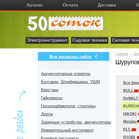
Каталог
Оплата
Доставка
О
Электроинструмент
Садовая техника
Силовая тех
Главная
→
Эл
Все разделы сайта
Шурупов
Аккумуляторные отвертки
Болгарки, Шлифмашины, УШМ
Все бре
Верстаки
BULL
Гайковерты
DeWALT
Гвоздезабиватели, степлеры
ELITEC
Дрели
HiKOKI
Metabo
Зарядные устройства, аккумуляторы
P.I.T.
Измерительный инструмент
RYOBI
Клеевые пистолеты