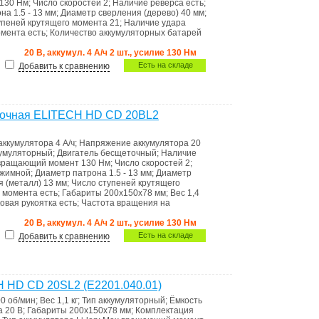
130 Нм
;
Число скоростей
2
;
Наличие реверса
есть
;
она
1.5 - 13 мм
;
Диаметр сверления (дерево)
40 мм
;
упеней крутящего момента
21
;
Наличие удара
омента
есть
;
Количество аккумуляторных батарей
20 В, аккумул. 4 А/ч 2 шт., усилие 130 Нм
Есть на складе
Добавить к сравнению
точная ELITECH HD CD 20BL2
аккумулятора
4 А/ч
;
Напряжение аккумулятора
20
кумуляторный
;
Двигатель
бесщеточный
;
Наличие
вращающий момент
130 Нм
;
Число скоростей
2
;
ажимной
;
Диаметр патрона
1.5 - 13 мм
;
Диаметр
я (металл)
13 мм
;
Число ступеней крутящего
а момента
есть
;
Габариты
200х150х78 мм
;
Вес
1,4
овая рукоятка
есть
;
Частота вращения на
20 В, аккумул. 4 А/ч 2 шт., усилие 130 Нм
Есть на складе
Добавить к сравнению
 HD CD 20SL2 (E2201.040.01)
00 об/мин
;
Вес
1,1 кг
;
Тип
аккумуляторный
;
Ёмкость
ра
20 В
;
Габариты
200х150х78 мм
;
Комплектация