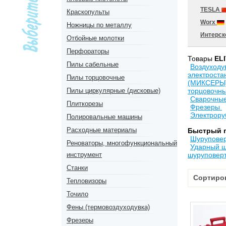
TESLA
Краскопульты
Worx
Ножницы по металлу
Интерс
Отбойные молотки
Перфораторы
Товары
EL
Пилы сабельные
Воздуходу
электрост
Пилы торцовочные
(МИКСЕРЫ
Пилы циркулярные (дисковые)
торцовочн
Сварочные
Плиткорезы
Фрезеры
Электрору
Полировальные машины
Расходные материалы
Быстрый 
Шуруповер
Реноваторы, многофункциональный
Ударный ш
инструмент
шуруповер
Станки
Сортиро
Тепловизоры
Точило
Фены (термовоздуходувка)
Фрезеры