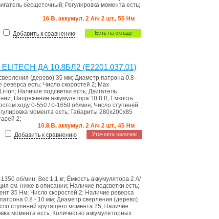
вигатель
бесщеточный
;
Регулировка момента
есть
;
16 В, аккумул. 2 А/ч 2 шт., 55 Нм
Есть на складе
Добавить к сравнению
 ELITECH ДА 10.8БЛ2 (E2201.037.01)
сверления (дерево)
35 мм
;
Диаметр патрона
0.8 -
е реверса
есть
;
Число скоростей
2
;
Max
Li-lon
;
Наличие подсветки
есть
;
Двигатель
ании
;
Напряжение аккумулятора
10.8 В
;
Ёмкость
остом ходу
0-550 / 0-1650 об/мин
;
Число ступеней
егулировка момента
есть
;
Габариты
280х200х85
атарей
2
;
10.8 В, аккумул. 2 А/ч 2 шт., 45 Нм
Уточните наличие
Добавить к сравнению
0-1350 об/мин
;
Вес
1,1 кг
;
Ёмкость аккумулятора
2 А/
ция
см. ниже в описании
;
Наличие подсветки
есть
;
мент
35 Нм
;
Число скоростей
2
;
Наличие реверса
 патрона
0.8 - 10 мм
;
Диаметр сверления (дерево)
сло ступеней крутящего момента
25
;
Наличие
овка момента
есть
;
Количество аккумуляторных