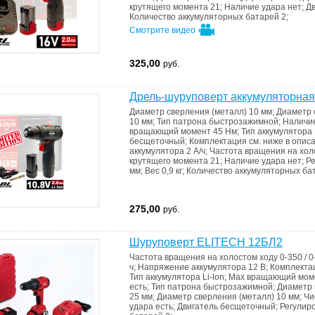
крутящего момента
21
;
Наличие удара
нет
;
Д
Количество аккумуляторных батарей
2
;
Смотрите видео
325,00
руб.
Дрель-шуруповерт аккумуляторная
Диаметр сверления (металл)
10 мм
;
Диаметр 
10 мм
;
Тип патрона
быстрозажимной
;
Наличи
вращающий момент
45 Нм
;
Тип аккумулятора
бесщеточный
;
Комплектация
см. ниже в опис
аккумулятора
2 А/ч
;
Частота вращения на хол
крутящего момента
21
;
Наличие удара
нет
;
Р
мм
;
Вес
0,9 кг
;
Количество аккумуляторных б
275,00
руб.
Шуруповерт ELITECH 12БЛ2
Частота вращения на холостом ходу
0-350 / 
ч
;
Напряжение аккумулятора
12 В
;
Комплекта
Тип аккумулятора
Li-lon
;
Max вращающий мо
есть
;
Тип патрона
быстрозажимной
;
Диаметр
25 мм
;
Диаметр сверления (металл)
10 мм
;
Чи
удара
есть
;
Двигатель
бесщеточный
;
Регулир