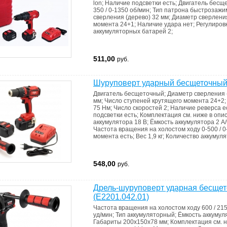
lon
;
Наличие подсветки
есть
;
Двигатель
бесщ
350 / 0-1350 об/мин
;
Тип патрона
быстрозажи
сверления (дерево)
32 мм
;
Диаметр сверлени
момента
24+1
;
Наличие удара
нет
;
Регулиров
аккумуляторных батарей
2
;
511,00
руб.
Шуруповерт ударный бесщеточны
Двигатель
бесщеточный
;
Диаметр сверления 
мм
;
Число ступеней крутящего момента
24+2
75 Нм
;
Число скоростей
2
;
Наличие реверса
е
подсветки
есть
;
Комплектация
см. ниже в опи
аккумулятора
18 В
;
Ёмкость аккумулятора
2 А/
Частота вращения на холостом ходу
0-500 / 
момента
есть
;
Вес
1,9 кг
;
Количество аккумул
548,00
руб.
Дрель-шуруповерт ударная бесще
(E2201.042.01)
Частота вращения на холостом ходу
600 / 21
уд/мин
;
Тип
аккумуляторный
;
Ёмкость аккуму
Габариты
200х150х78 мм
;
Комплектация
см. 