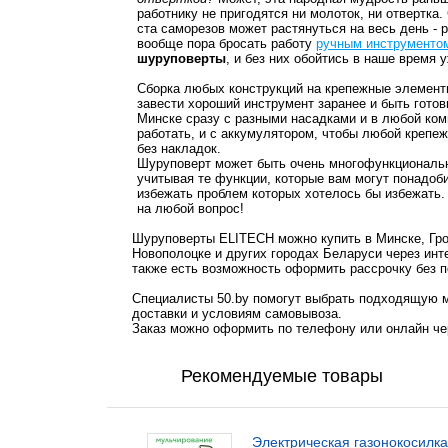
работнику не пригодятся ни молоток, ни отвертка.
ста саморезов может растянуться на весь день - р
вообще пора бросать работу
ручным инструменто
шуруповерты
, и без них обойтись в наше время 
Сборка любых конструкций на крепежные элементы
завести хороший инструмент заранее и быть гото
Минске сразу с разными насадками и в любой комп
работать, и с аккумулятором, чтобы любой крепеж
без накладок.
Шуруповерт может быть очень многофункциональн
учитывая те функции, которые вам могут понадоби
избежать проблем которых хотелось бы избежать.
на любой вопрос!
Шуруповерты ELITECH можно купить в Минске, Грод
Новополоцке и других городах Беларуси через инт
также есть возможность оформить рассрочку без п
Специалисты 50.by помогут выбрать подходящую м
доставки и условиям самовывоза.
Заказ можно оформить по телефону или онлайн чер
Рекомендуемые товары
Электрическая газонокосилка