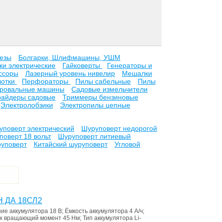
езы
Болгарки, Шлифмашины, УШМ
ки электрические
Гайковерты
Генераторы и
ссоры
Лазерный уровень нивелир
Мешалки
лотки
Перфораторы
Пилы сабельные
Пилы
ровальные машины
Садовые измельчители
райдеры садовые
Триммеры бензиновые
Электролобзики
Электропилы цепные
уповерт электрический
Шуруповерт недорогой
поверт 18 вольт
Шуруповерт литиевый
уповерт
Китайский шуруповерт
Угловой
H ДА 18СЛ2
ие аккумулятора
18 В
;
Ёмкость аккумулятора
4 А/ч
;
x вращающий момент
45 Нм
;
Тип аккумулятора
Li-