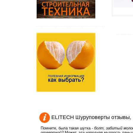
ELITECH Шуруповерты отзывы, 
Помните, была такая шутка -
болт, забитый молот
отверткой?
Может, эта народная мудрость раньше