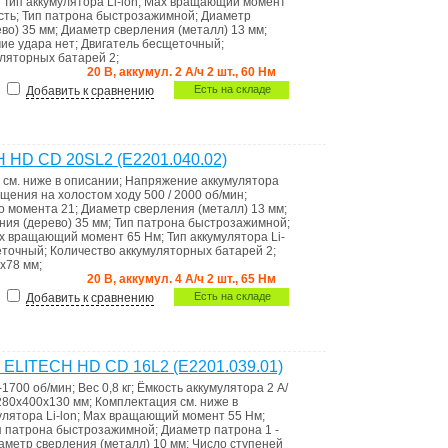
;
Тип аккумулятора
Li-lon
;
Max вращающий момент
сть
;
Тип патрона
быстрозажимной
;
Диаметр
ево)
35 мм
;
Диаметр сверления (металл)
13 мм
;
ие удара
нет
;
Двигатель
бесщеточный
;
уляторных батарей
2
;
20 В, аккумул. 2 А/ч 2 шт., 60 Нм
Есть на складе
Добавить к сравнению
 HD CD 20SL2 (E2201.040.02)
я
см. ниже в описании
;
Напряжение аккумулятора
ащения на холостом ходу
500 / 2000 об/мин
;
го момента
21
;
Диаметр сверления (металл)
13 мм
;
ния (дерево)
35 мм
;
Тип патрона
быстрозажимной
;
x вращающий момент
65 Нм
;
Тип аккумулятора
Li-
еточный
;
Количество аккумуляторных батарей
2
;
х78 мм
;
20 В, аккумул. 4 А/ч 2 шт., 65 Нм
Есть на складе
Добавить к сравнению
 ELITECH HD CD 16L2 (E2201.039.01)
0-1700 об/мин
;
Вес
0,8 кг
;
Ёмкость аккумулятора
2 А/
280х400х130 мм
;
Комплектация
см. ниже в
мулятора
Li-lon
;
Max вращающий момент
55 Нм
;
п патрона
быстрозажимной
;
Диаметр патрона
1 -
аметр сверления (металл)
10 мм
;
Число ступеней