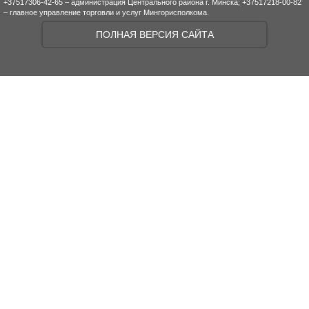
+37517306-42-65 – администрация Центрального района г. Минска; +37517218-00-82
– главное управление торговли и услуг Мингорисполкома.
ПОЛНАЯ ВЕРСИЯ САЙТА