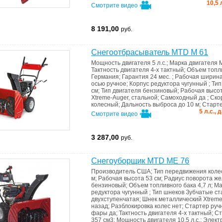
10,5 
Смотрите видео
8 191,00
руб.
Снегоотбрасыватель MTD M 61
Мощность двигателя
5 л.с.
;
Марка двигателя
Тактность двигателя
4-х тактный
;
Объем топл
Германия
;
Гарантия
24 мес.
;
Рабочая ширин
осью
ручное
;
Корпус редуктора
чугунный
;
Тип
см
;
Тип двигателя
бензиновый
;
Рабочая высо
Xtreme-Auger, стальной
;
Самоходный
да
;
Ско
колесный
;
Дальность выброса
до 10 м
;
Старт
5 л.с.,
Смотрите видео
3 287,00
руб.
Снегоуборщик MTD ME 76
Производитель
США
;
Тип передвижения
коле
м
;
Рабочая высота
53 см
;
Радиус поворота ж
бензиновый
;
Объем топливного бака
4,7 л
;
Ма
редуктора
чугунный
;
Тип шнеков
Зубчатые с
двухступенчатая
;
Шнек
металлический Xtreme
назад
;
Разблокировка колес
нет
;
Стартер
руч
фары
да
;
Тактность двигателя
4-х тактный
;
Ст
357 см3
;
Мощность двигателя
10,5 л.с.
;
Элект