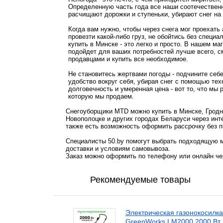
Определенную часть года все наши соотечественн
расчищают дорожки и ступеньки, убирают снег на 
Когда вам нужно, чтобы через снега мог проехать
провезти какой-либо груз, не обойтись без специа
купить в Минске - это легко и просто. В нашем ма
подойдет для ваших потребностей лучше всего, 
продавцами и купить все необходимое.
Не становитесь жертвами погоды - подчините себе
удобство вокруг себя, убирая снег с помощью тех
долговечность и умеренная цена - вот то, что мы
которую мы продаем.
Снегоуборщики MTD можно купить в Минске, Гродно
Новополоцке и других городах Беларуси через инт
также есть возможность оформить рассрочку без п
Специалисты 50.by помогут выбрать подходящую м
доставки и условиям самовывоза.
Заказ можно оформить по телефону или онлайн чер
Рекомендуемые товары
Электрическая газонокосилка
GreenWorks LM2000 2000 Вт