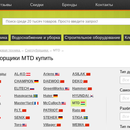
тзывы
Скидки
Бренды
Контакты
ника
Водоснабжение и уборка
Строительное оборудование
Кл
овая техника
→
Снегоуборщики
→
MTD
→
орщики MTD купить
Тип д
нды
AL-KO
Ariens
ASILAK
Все
CHAMPION
DAEWOO
DEKO
ELITECH
GreenWorks
Hammer
Само
Husqvarna
Huter
HYUNDAI
Все
A
MasterYard
McCulloch
MTD
Разбл
P.I.T.
PATRIOT
Rato
Все
SENIX
STEHER
STIGA
Toro
Villager
WEIMA
Тип 