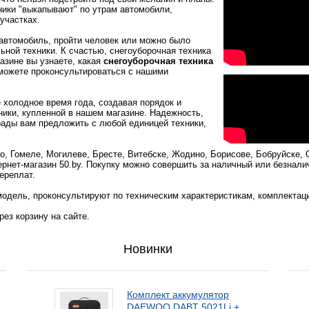
ики "выкапывают" по утрам автомобили,
участках.
 автомобиль, пройти человек или можно было
льной техники. К счастью, снегоуборочная техника
газине вы узнаете, какая
снегоуборочная техника
сможете проконсультироваться с нашими
 холодное время года, создавая порядок и
ники, купленной в нашем магазине. Надежность,
 рады вам предложить с любой единицей техники,
, Гомеле, Могилеве, Бресте, Витебске, Жодино, Борисове, Бобруйске, 
ернет-магазин 50.by. Покупку можно совершить за наличный или безнали
ереплат.
одель, проконсультируют по техническим характеристикам, комплектац
ез корзину на сайте.
Новинки
Комплект аккумулятор
DAEWOO DABT 5021Li +