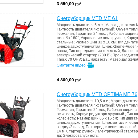
3 590,00
руб.
Снегоуборщик MTD ME 61
Мощность двигателя
6 л.с.
;
Марка двигателя
Тактность двигателя
4-х тактный
;
Объем топл
Германия
;
Гарантия
24 мес.
;
Рабочая ширин
желоба
180°
;
Управление осью
ручное
;
Корпу
стальные
;
Размер шин
33 x 10 см
;
Тип двигат
шнеков
двухступенчатая
;
Шнек
Xtreme-Auger,
назад
;
Тип передвижения
колесный
;
Дальнос
электрический стартер (230 В)
;
Производите
ThorX 70 OHV
;
Башмаки
есть
;
Материал жело
Смотрите видео
4 800,00
руб.
Снегоуборщик MTD OPTIMA ME 76
Мощность двигателя
10,5 л.с.
;
Марка двигате
Тактность двигателя
4-х тактный
;
Объем топл
Германия
;
Гарантия
24 мес
;
Рабочая ширина
осью
есть
;
Корпус редуктора
чугунный
;
Тип ш
колес
есть
;
Размер шин
65 х 16 см
;
Тип двига
шнеков
двухступенчатая
;
Шнек
металлический
вперед/2 назад
;
Тип передвижения
колесный
14 м
;
Стартер
ручной / электрический стартер
да
;
Электрозапуск
есть
;