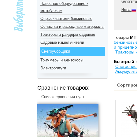
WORTE
Навесное оборудование к
Нева
мотоблокам
Опрыскиватели бензиновые
Оснастка и расходные материалы
Тракторы и райдеры садовые
Товары
MT
бензиновы
Садовые измельчители
и прицепно
Снегоуборщики
Тракторы 
Триммеры и бензокосы
Быстрый 
Снегоочис
Электроплуги
Аккумулят
Сортиро
Сравнение товаров:
Список сравнения пуст