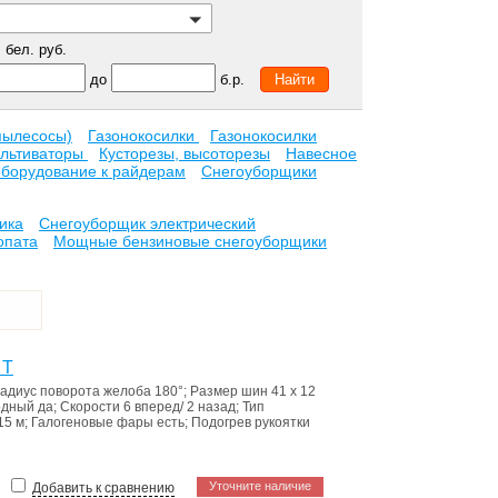
бел. руб.
до
б.р.
пылесосы)
Газонокосилки
Газонокосилки
ультиваторы
Кусторезы, высоторезы
Навесное
оборудование к райдерам
Снегоуборщики
ика
Снегоуборщик электрический
опата
Мощные бензиновые снегоуборщики
 T
адиус поворота желоба
180°
;
Размер шин
41 х 12
одный
да
;
Скорости
6 вперед/ 2 назад
;
Тип
15 м
;
Галогеновые фары
есть
;
Подогрев рукоятки
Уточните наличие
Добавить к сравнению