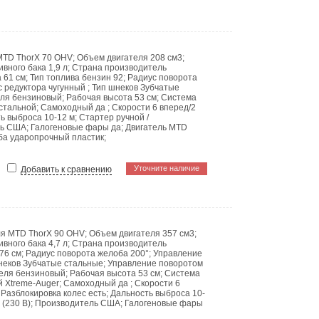
MTD ThorX 70 OHV
;
Объем двигателя
208 см3
;
ивного бака
1,9 л
;
Страна производитель
а
61 см
;
Тип топлива
бензин 92
;
Радиус поворота
с редуктора
чугунный
;
Тип шнеков
Зубчатые
еля
бензиновый
;
Рабочая высота
53 см
;
Система
 стальной
;
Самоходный
да
;
Скорости
6 вперед/2
ть выброса
10-12 м
;
Стартер
ручной /
ль
США
;
Галогеновые фары
да
;
Двигатель
MTD
ба
ударопрочный пластик
;
Уточните наличие
Добавить к сравнению
ля
MTD ThorX 90 OHV
;
Объем двигателя
357 см3
;
ивного бака
4,7 л
;
Страна производитель
76 см
;
Радиус поворота желоба
200°
;
Управление
неков
Зубчатые стальные
;
Управление поворотом
теля
бензиновый
;
Рабочая высота
53 см
;
Система
 Xtreme-Auger
;
Самоходный
да
;
Скорости
6
;
Разблокировка колес
есть
;
Дальность выброса
10-
 (230 В)
;
Производитель
США
;
Галогеновые фары