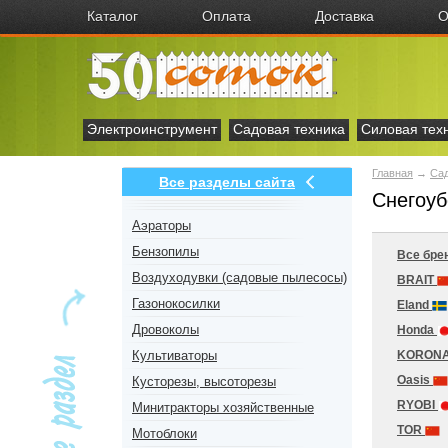
Каталог
Оплата
Доставка
О
Электроинструмент
Садовая техника
Силовая тех
Главная
→
Сад
Все разделы сайта
Снегоуб
Аэраторы
Бензопилы
Все бре
Воздуходувки (садовые пылесосы)
BRAIT
Газонокосилки
Eland
Дровоколы
Honda
Культиваторы
KORON
Oasis
Кусторезы, высоторезы
RYOBI
Минитракторы хозяйственные
TOR
Мотоблоки