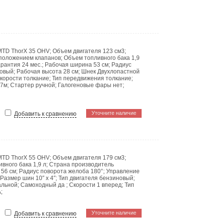
MTD ThorX 35 OHV
;
Объем двигателя
123 см3
;
сположением клапанов
;
Объем топливного бака
1,9
арантия
24 мес.
;
Рабочая ширина
53 см
;
Радиус
овый
;
Рабочая высота
28 см
;
Шнек
Двухлопастной
корости
толкание
;
Тип передвижения
толкание
;
7м
;
Стартер
ручной
;
Галогеновые фары
нет
;
Уточните наличие
Добавить к сравнению
MTD ThorX 55 OHV
;
Объем двигателя
179 см3
;
ивного бака
1,9 л
;
Страна производитель
а
56 см
;
Радиус поворота желоба
180°
;
Управление
Размер шин
10″ х 4″
;
Тип двигателя
бензиновый
;
альной
;
Самоходный
да
;
Скорости
1 вперед
;
Тип
А
;
Уточните наличие
Добавить к сравнению