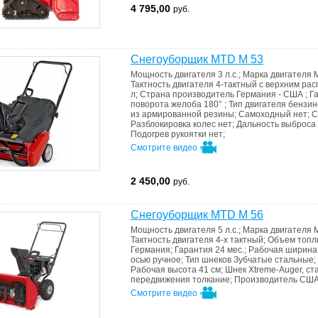
4 795,00
руб.
Снегоуборщик MTD M 53
Мощность двигателя
3 л.с.
;
Марка двигателя
Тактность двигателя
4-тактный c верхним ра
л
;
Страна производитель
Германия - США
;
Г
поворота желоба
180°
;
Тип двигателя
бензин
из армированной резины
;
Самоходный
нет
;
С
Разблокировка колес
нет
;
Дальность выброса
Подогрев рукоятки
нет
;
Смотрите видео
2 450,00
руб.
Снегоуборщик MTD M 56
Мощность двигателя
5 л.с.
;
Марка двигателя
Тактность двигателя
4-х тактный
;
Объем топл
Германия
;
Гарантия
24 мес.
;
Рабочая ширин
осью
ручное
;
Тип шнеков
Зубчатые стальные
;
Рабочая высота
41 см
;
Шнек
Xtreme-Auger, ст
передвижения
толкание
;
Производитель
СШ
Смотрите видео