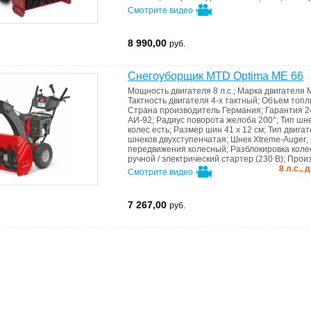
Смотрите видео
8 990,00
руб.
Снегоуборщик MTD Optima ME 66
Мощность двигателя
8 л.с.
;
Марка двигателя
Тактность двигателя
4-х тактный
;
Объем топл
Страна производитель
Германия
;
Гарантия
2
АИ-92
;
Радиус поворота желоба
200°
;
Тип шн
колес
есть
;
Размер шин
41 х 12 см
;
Тип двига
шнеков
двухступенчатая
;
Шнек
Xtreme-Auger
;
передвижения
колесный
;
Разблокировка кол
ручной / электрический стартер (230 В)
;
Прои
8 л.с.,
Смотрите видео
7 267,00
руб.