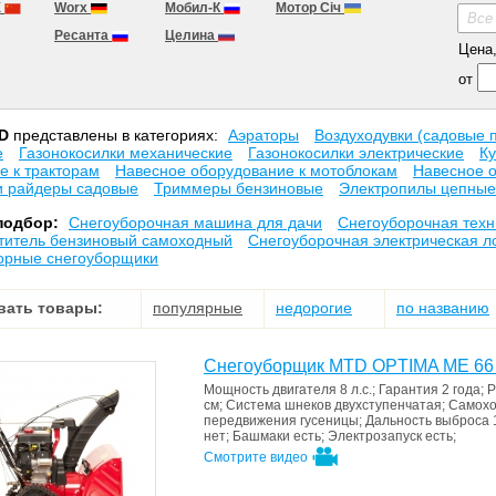
X
Worx
Мобил-К
Мотор Сiч
Все
Ресанта
Целина
Цена, 
от
D
представлены в категориях:
Аэраторы
Воздуходувки (садовые 
е
Газонокосилки механические
Газонокосилки электрические
К
е к тракторам
Навесное оборудование к мотоблокам
Навесное 
и райдеры садовые
Триммеры бензиновые
Электропилы цепные
подбор:
Снегоуборочная машина для дачи
Снегоуборочная техн
титель бензиновый самоходный
Снегоуборочная электрическая л
орные снегоуборщики
вать товары:
популярные
недорогие
по названию
Снегоуборщик MTD OPTIMA ME 66
Мощность двигателя
8 л.с.
;
Гарантия
2 года
;
Р
см
;
Система шнеков
двухступенчатая
;
Самох
передвижения
гусеницы
;
Дальность выброса
нет
;
Башмаки
есть
;
Электрозапуск
есть
;
Смотрите видео