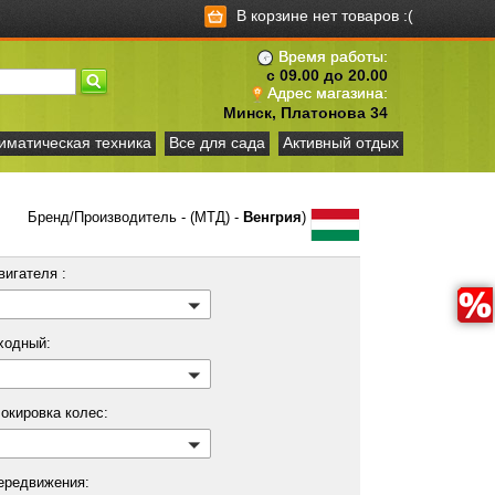
В корзине нет товаров :(
Время работы:
с 09.00 до 20.00
Адрес магазина:
Минск, Платонова 34
иматическая техника
Все для сада
Активный отдых
Бренд/Производитель - (МТД) -
Венгрия
)
вигателя :
ходный:
окировка колес:
передвижения: