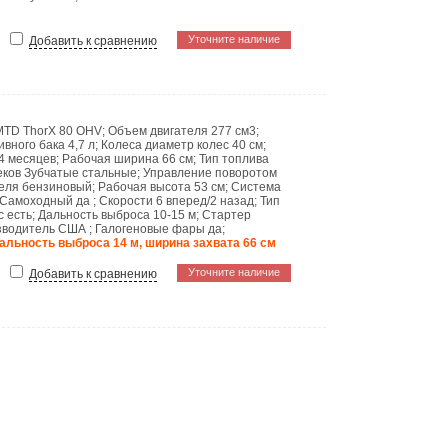
Уточните наличие
Добавить к сравнению
MTD ThorX 80 OHV
;
Объем двигателя
277 см3
;
ивного бака
4,7 л
;
Колеса
диаметр колес 40 см
;
4 месяцев
;
Рабочая ширина
66 см
;
Тип топлива
еков
Зубчатые стальные
;
Управление поворотом
теля
бензиновый
;
Рабочая высота
53 см
;
Система
Самоходный
да
;
Скорости
6 вперед/2 назад
;
Тип
ес
есть
;
Дальность выброса
10-15 м
;
Стартер
зводитель
США
;
Галогеновые фары
да
;
 дальность выброса 14 м, ширина захвата 66 см
Уточните наличие
Добавить к сравнению