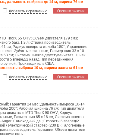
л.с., дальность выброса до 14 м, ширина 76 см
Уточните наличие
Добавить к сравнению
MTD ThorX 55 OHV
;
Объем двигателя
179 см3
;
ивного бака
1,9 л
;
Страна производитель
а
61 см
;
Радиус поворота желоба
180°
;
Управление
 шнеков
Зубчатые стальные
;
Размер шин
33 x 10
та
53 см
;
Система шнеков
двухступенчатая
;
Шнек
рости
5 вперед/2 назад
;
Тип передвижения
ер
ручной
;
Производитель
США
;
 дальность выброса 10 м, ширина захвата 61 см
Уточните наличие
Добавить к сравнению
сный
;
Гарантия
24 мес
;
Дальность выброса
10-14
елоба
200°
;
Рабочая ширина
76 см
;
Тип двигателя
рка двигателя
MTD ThorX 90 OHV
;
Корпус
тальные
;
Размер шин
65 х 16 см
;
Система шнеков
-Auger
;
Самоходный
да
;
Скорости
6 вперед/2
ной / электрический стартер (230 В)
;
Галогеновые
рана производитель
Германия
;
Объем двигателя
розапуск
есть
;