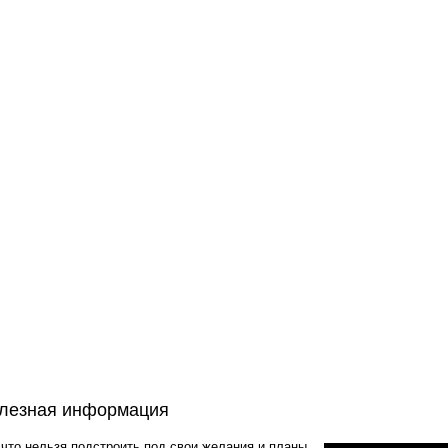
лезная информация
 что нельзя подстроить под свои желания и планы.