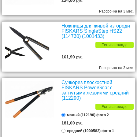
224,00
руб.
Рассрочка на 3 мес.
Ножницы для живой изгороди
FISKARS SingleStep HS22
(114730) (1001433)
Есть на складе
161,90
руб.
Рассрочка на 3 мес.
Сучкорез плоскостной
FISKARS PowerGear с
загнутыми лезвиями средний
(112290)
Есть на складе
малый (112190) фото 2
181,00
руб.
средний (1000582) фото 1