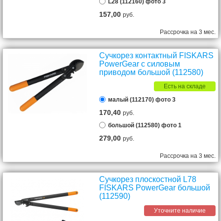
L28 (112160) фото 3
157,00
руб.
Рассрочка на 3 мес.
Сучкорез контактный FISKARS
PowerGear с силовым
приводом большой (112580)
Есть на складе
малый (112170) фото 3
170,40
руб.
большой (112580) фото 1
279,00
руб.
Рассрочка на 3 мес.
Сучкорез плоскостной L78
FISKARS PowerGear большой
(112590)
Уточните наличие