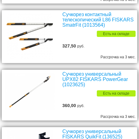
Сучкорез контактный
телескопический L86 FISKARS
SmatrFit (1013564)
Есть на складе
327,50
руб.
Рассрочка на 3 мес.
Сучкорез универсальный
UPX82 FISKARS PowerGear
(1023625)
Есть на складе
360,00
руб.
Рассрочка на 3 мес.
Сучкорез универсальный
FISKARS QuikFit (136525)