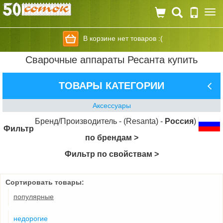
Togg
navi
В корзине нет товаров :(
Сварочные аппараты Ресанта купить
ТОВАРЫ КАТЕГОРИИ
Аксессуары
Бренд/Производитель - (Resanta) -
Россия
)
Фильтр
по брендам >
Фильтр по свойствам >
Сортировать товары:
популярные
недорогие