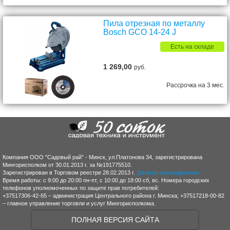
Пила отрезная по металлу
Bosch GCO 14-24 J
Есть на складе
1 269,00
руб.
Рассрочка на 3 мес.
Компания ООО "Садовый рай" - Минск, ул.Платонова 34, зарегистрирована
Мингорисполком от 30.01.2013 г. за №191775510.
Зарегистрирован в Торговом реестре 28.02.2013 г.
Договор присоединения
Время работы: с 9:00 до 20:00 пн-пт, с 10:00 до 18:00 сб, вс. Номера городских
телефонов уполномоченных по защите прав потребителей:
+37517306-42-65 – администрация Центрального района г. Минска; +37517218-00-82
– главное управление торговли и услуг Мингорисполкома.
ПОЛНАЯ ВЕРСИЯ САЙТА