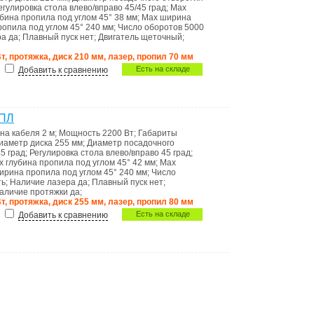
егулировка стола влево/вправо
45/45 град
;
Max
бина пропила под углом 45°
38 мм
;
Max ширина
опила под углом 45°
240 мм
;
Число оборотов
5000
ра
да
;
Плавный пуск
нет
;
Двигатель
щеточный
;
т, протяжка, диск 210 мм, лазер, пропил 70 мм
Есть на складе
Добавить к сравнению
5ПЛ
на кабеля
2 м
;
Мощность
2200 Вт
;
Габариты
иаметр диска
255 мм
;
Диаметр посадочного
5 град
;
Регулировка стола влево/вправо
45 град
;
x глубина пропила под углом 45°
42 мм
;
Max
ирина пропила под углом 45°
240 мм
;
Число
ть
;
Наличие лазера
да
;
Плавный пуск
нет
;
аличие протяжки
да
;
т, протяжка, диск 255 мм, лазер, пропил 80 мм
Есть на складе
Добавить к сравнению