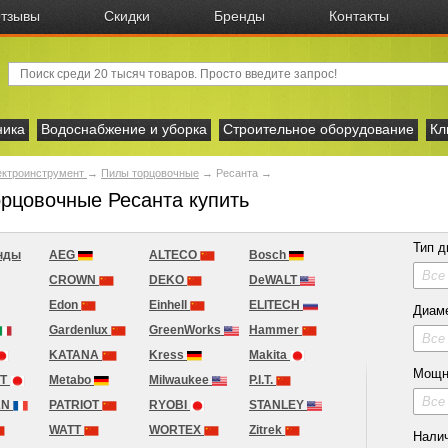
тзывы
Скидки
Бренды
Контакты
ника
Водоснабжение и уборка
Строительное оборудование
Кл
ектроинструмент
→
Пилы торцовочные
→
Ресанта
→
рцовочные Ресанта купить
Тип д
нды
AEG
ALTECO
Bosch
Все
CROWN
DEKO
DeWALT
Edon
Einhell
ELITECH
Диам
Gardenlux
GreenWorks
Hammer
Все
KATANA
Kress
Makita
Мощн
MT
Metabo
Milwaukee
P.I.T.
Все
AN
PATRIOT
RYOBI
STANLEY
WATT
WORTEX
Zitrek
Нали