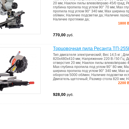
20 мм
;
Наклон пилы влево/вправо
45/0 град
;
Р
глубина пропила под углом 90°
70 мм
;
Max глу
пропила под углом 90°
340 мм
;
Max ширина пр
об/мин
;
Наличие подсветки
да
;
Наличие лазе
Наличие протяжки
да
;
1800 В
770,00
руб.
Торцовочная пила Ресанта ТП-25
Тип двигателя
электрический
;
Вес
14,5 кг
;
Дли
820х480х410 мм
;
Напряжение
220 В / 50 Гц
;
Д
отверстия
20 мм
;
Наклон пилы влево/вправо
4
Max глубина пропила под углом 90°
80 мм
;
Ma
ширина пропила под углом 90°
340 мм
;
Max ш
оборотов
5000 об/мин
;
Наличие подсветки
ес
Двигатель
щеточный
;
Размер стола
820 мм
;
Н
2200 В
928,00
руб.