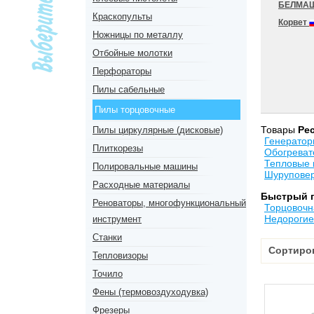
БЕЛМА
Краскопульты
Корвет
Ножницы по металлу
Отбойные молотки
Перфораторы
Пилы сабельные
Пилы торцовочные
Товары
Ре
Пилы циркулярные (дисковые)
Генератор
Плиткорезы
Обогреват
Тепловые 
Полировальные машины
Шурупове
Расходные материалы
Быстрый 
Реноваторы, многофункциональный
Торцовочн
Недорогие
инструмент
Станки
Сортиро
Тепловизоры
Точило
Фены (термовоздуходувка)
Фрезеры