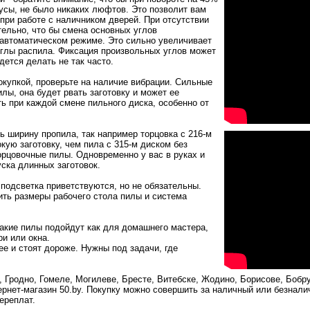
дусы, не было никаких люфтов. Это позволит вам
 при работе с наличником дверей. При отсутствии
ельно, что бы смена основных углов
в автоматическом режиме. Это сильно увеличивает
 углы распила. Фиксация произвольных углов может
дется делать не так часто.
купкой, проверьте на наличие вибрации. Сильные
лы, она будет рвать заготовку и может ее
ь при каждой смене пильного диска, особенно от
ь ширину пропила, так например торцовка с 216-м
ую заготовку, чем пила с 315-м диском без
рцовочные пилы. Одновременно у вас в руках и
ска длинных заготовок.
подсветка приветствуются, но не обязательны.
ть размеры рабочего стола пилы и система
акие пилы подойдут как для домашнего мастера,
и или окна.
е и стоят дороже. Нужны под задачи, где
 Гродно, Гомеле, Могилеве, Бресте, Витебске, Жодино, Борисове, Бобр
ернет-магазин 50.by. Покупку можно совершить за наличный или безнали
ереплат.