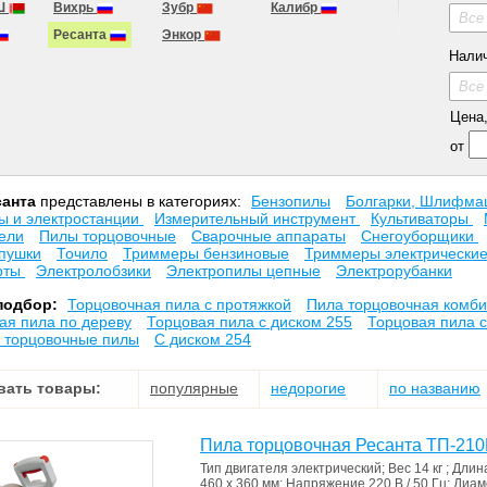
Ш
Вихрь
Зубр
Калибр
Все
Ресанта
Энкор
Нали
Все
Цена, 
от
санта
представлены в категориях:
Бензопилы
Болгарки, Шлифм
ы и электростанции
Измерительный инструмент
Культиваторы
ели
Пилы торцовочные
Сварочные аппараты
Снегоуборщики
пушки
Точило
Триммеры бензиновые
Триммеры электрически
рты
Электролобзики
Электропилы цепные
Электрорубанки
подбор:
Торцовочная пила с протяжкой
Пила торцовочная комб
ая пила по дереву
Торцовая пила с диском 255
Торцовая пила с
 торцовочные пилы
С диском 254
вать товары:
популярные
недорогие
по названию
Пила торцовочная Ресанта ТП-21
Тип двигателя
электрический
;
Вес
14 кг
;
Длин
460 x 360 мм
;
Напряжение
220 В / 50 Гц
;
Диам