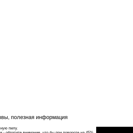
ывы, полезная информация
чную пилу.
 - обратите внимание, что бы при повороте на 45%