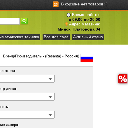
В корзине нет товаров :(
Время работы:
с 09.00 до 20.00
Адрес магазина:
Минск, Платонова 34
иматическая техника
Все для сада
Активный отдых
Бренд/Производитель - (Resanta) -
Россия
)
вигателя:
етр диска:
ость:
чие лазера: