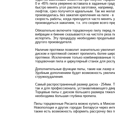
0 и -45% пила уверенно вставала в заданные гра
быстро менять угол распила заготовки, например,
люфтов, срез получится идеальным. Так же желат
производилась без зажатия крепления на пиле - 
скорость работы, когда приходится часто менять
производиться зажатием, т.к. это скорее всего при
Обязательно включите торцовочную пилу перед по
вибрации и биение сказываются на чистоте реза пи
испортить. Эту процедуру необходимо проделыват
другого производителя.
Наличие протяжки позволит значительно увеличит
диском и протяжкой сможет пропилить более широк
протяжки. Исключение только комбинированные то
торцовочная пила и циркулярный станок для роспу
Дополнительные функции пилы, такие как лазер и 
Удобным дополнением будет возможность увеличи
стружкоудаления.
Самый распространенный размер диска - 254мм. Т
так и для профессионала, устанавливающего двер
Торцевые пилы с диском большего размера тяжеле
необходима большая глубина пропила.
Пилы торцовочные Ресанта можно купить в Минске,
Новополоцке и других городах Беларуси через инт
также есть возможность оформить рассрочку без п