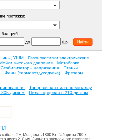
чие протяжки:
бел. руб.
до
б.р.
ашины, УШМ
Газонокосилки электрические
Мойки высокого давления
Мотоблоки
Стабилизаторы напряжения
Станки
е
Фены (термовоздуходувка)
Фрезеры
инированная
Торцовочная пила по металлу
 305 диском
Пила торцевая с 210 диском
0ПЛ
а кабеля
2 м
;
Мощность
1800 Вт
;
Габариты
790 x
етр диска
210 мм
;
Диаметр посадочного отверстия