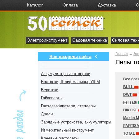
Каталог
Оплата
Доставка
О
Электроинструмент
Садовая техника
Силовая тех
Главная
→
Эл
Все разделы сайта
Пилы то
Аккумуляторные отвертки
Все бре
Болгарки, Шлифмашины, УШМ
BULL
Верстаки
DWT
Гайковерты
Felisatti
Гвоздезабиватели, степлеры
HiKOKI
Дрели
Makita 
Зарядные устройства, аккумуляторы
PARTIS
Измерительный инструмент
TOTAL
Клеевые пистолеты