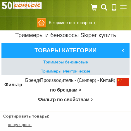
Togg
navi
В корзине нет товаров :(
Триммеры и бензокосы Skiper купить
ТОВАРЫ КАТЕГОРИИ
Триммеры бензиновые
Триммеры электрические
Бренд/Производитель - (Скипер) -
Китай
)
Фильтр
по брендам >
Фильтр по свойствам >
Сортировать товары:
популярные