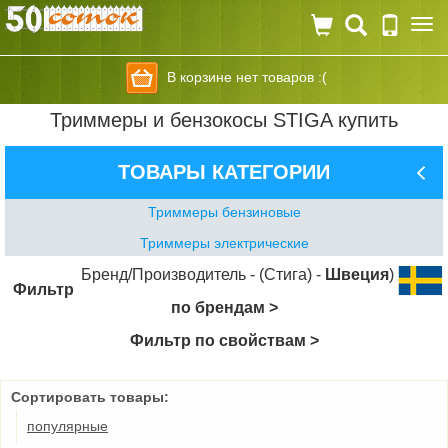
Togg
navi
В корзине нет товаров :(
Триммеры и бензокосы STIGA купить
ТОВАРЫ КАТЕГОРИИ
Триммеры бензиновые
Триммеры электрические
Бренд/Производитель - (Стига) -
Швеция
)
Фильтр
по брендам >
Фильтр по свойствам >
Сортировать товары:
популярные