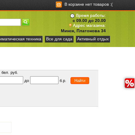
В корзине нет товаров :(
Время работы:
с 09.00 до 20.00
Адрес магазина:
Минск, Платонова 34
иматическая техника
Все для сада
Активный отдых
бел. руб.
до
б.р.