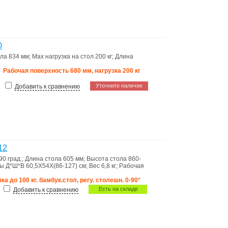
0
ола
834 мм
;
Max нагрузка на стол
200 кг
;
Длина
Рабочая поверхность 680 мм, нагрузка 200 кг
Уточните наличие
Добавить к сравнению
12
90 град.
;
Длина стола
605 мм
;
Высота стола
860-
ты Д*Ш*В
60,5X54X(86-127) см
;
Вес
6,8 кг
;
Рабочая
ка до 100 кг. бамбук.стол, регу. столешн. 0-90°
Есть на складе
Добавить к сравнению