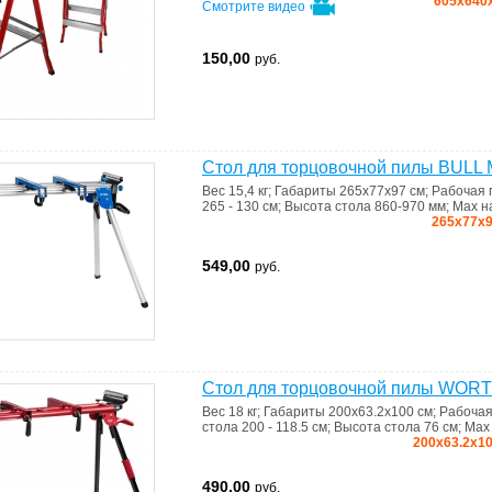
605x640x
Смотрите видео
150,00
руб.
Стол для торцовочной пилы BULL 
Вес
15,4 кг
;
Габариты
265х77х97 см
;
Рабочая 
265 - 130 см
;
Высота стола
860-970 мм
;
Max н
265х77х9
549,00
руб.
Стол для торцовочной пилы WOR
Вес
18 кг
;
Габариты
200х63.2х100 см
;
Рабочая
стола
200 - 118.5 см
;
Высота стола
76 см
;
Max 
200х63.2х10
490,00
руб.