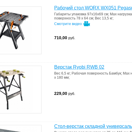
Рабочий стол WORX WX051 Pegas
Габариты
упаковка 97х16х69 см
;
Max нагрузка
поверхность
78 х 64 см
;
Вес
13,5 кг
;
Смотрите видео
710,00
руб.
Верстак Ryobi RWB 02
Вес
6,5 кг
;
Рабочая поверхность
Бамбук
;
Max н
x 180 мм
;
229,00
руб.
Стол-верстак складной универса