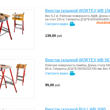
Верстак складной WORTEX WB 15
Вес
6,2 кг
;
Рабочая поверхность
МДФ
;
Длина 
на стол
150 кг
;
Габариты Д*Ш*В
605х640х800
05x640x8
Смотрите видео
139,00
руб.
Верстак складной WORTEX WB 56
Рабочая поверхность
бамбук
;
Длина стола
56
80 кг
;
Габариты Д*Ш*В
560X620X780 мм
;
Вес
4
Смотрите видео
95,00
руб.
Верстак складной BULL WB 2095