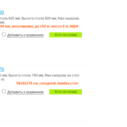
60
стола
605 мм
;
Высота стола
800 мм
;
Max нагрузка
 мм
;
00 мм, регулировка, до 150 кг, масса 6 кг, МДФ
Есть на складе
Добавить к сравнению
78
0 мм
;
Высота стола
780 мм
;
Max нагрузка на стол
 кг
;
56x62x78 см, складной, бамбук.стол
Есть на складе
Добавить к сравнению