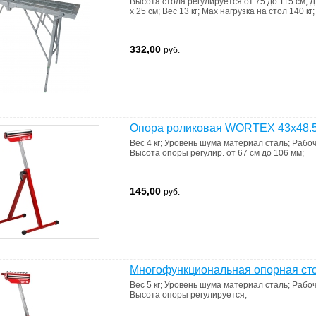
Высота стола
регулируется от 75 до 115 см
;
Д
x 25 см
;
Вес
13 кг
;
Max нагрузка на стол
140 кг
;
332,00
руб.
Опора роликовая WORTEX 43x48.5
Вес
4 кг
;
Уровень шума
материал сталь
;
Рабоч
Высота опоры регулир. от 67 см до 106 мм
;
145,00
руб.
Многофункциональная опорная ст
Вес
5 кг
;
Уровень шума
материал сталь
;
Рабоч
Высота опоры регулируется
;