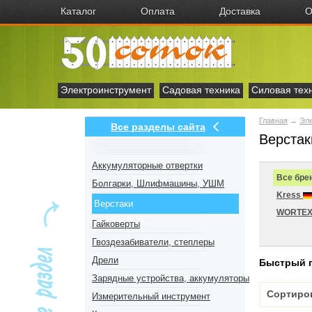
Каталог
Оплата
Доставка
О
Электроинструмент
Садовая техника
Силовая тех
Главная
→
Эл
Все разделы сайта
Верстак
Аккумуляторные отвертки
Все бре
Болгарки, Шлифмашины, УШМ
Kress
Верстаки
WORTE
Гайковерты
Гвоздезабиватели, степлеры
Дрели
Быстрый 
Зарядные устройства, аккумуляторы
Сортиро
Измерительный инструмент