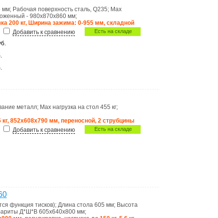
5 мм
;
Рабочая поверхность
сталь, Q235
;
Max
оженный - 980x870x860 мм
;
зка 200 кг, Ширина зажима: 0-955 мм, складной
Есть на складе
Добавить к сравнению
уб.
.
.
ование металл
;
Max нагрузка на стол
455 кг
;
5 кг, 852x608x790 мм, переносной, 2 струбцины
Есть на складе
Добавить к сравнению
60
тся функция тисков)
;
Длина стола
605 мм
;
Высота
бариты Д*Ш*В
605x640x800 мм
;