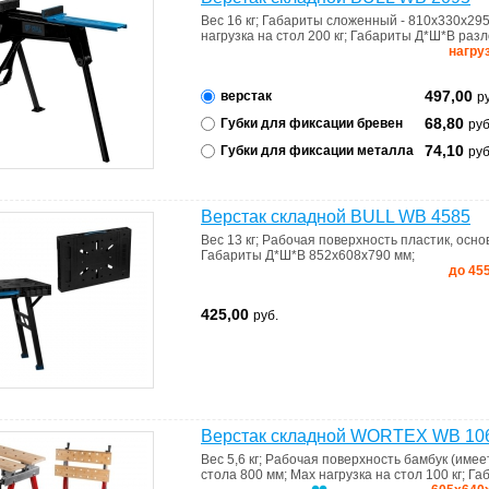
Вес
16 кг
;
Габариты
сложенный - 810x330x29
нагрузка на стол
200 кг
;
Габариты Д*Ш*В
разл
нагру
497,00
верстак
р
68,80
Губки для фиксации бревен
руб
74,10
Губки для фиксации металла
руб
Верстак складной BULL WB 4585
Вес
13 кг
;
Рабочая поверхность
пластик, осн
Габариты Д*Ш*В
852x608x790 мм
;
до 45
425,00
руб.
Верстак складной WORTEX WB 10
Вес
5,6 кг
;
Рабочая поверхность
бамбук (имее
стола
800 мм
;
Max нагрузка на стол
100 кг
;
Га