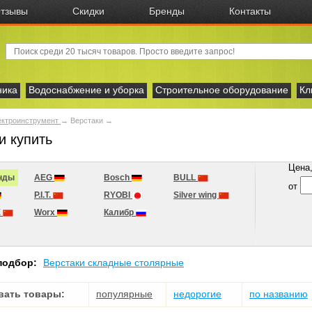
тзывы
Скидки
Бренды
Контакты
ника
Водоснабжение и уборка
Строительное оборудование
Кл
ектроинструмент
→
Верстаки →
и купить
Цена, 
нды
AEG
Bosch
BULL
от
P.I.T.
RYOBI
Silver wing
X
Worx
Калибр
подбор:
Верстаки складные столярные
вать товары:
популярные
недорогие
по названию