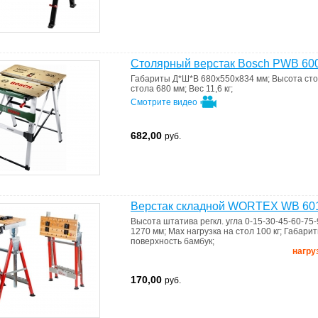
Столярный верстак Bosch PWB 60
Габариты Д*Ш*В
680х550х834 мм
;
Высота ст
стола
680 мм
;
Вес
11,6 кг
;
Смотрите видео
682,00
руб.
Верстак складной WORTEX WB 60
Высота штатива
регкл. угла 0-15-30-45-60-75-
1270 мм
;
Max нагрузка на стол
100 кг
;
Габари
поверхность
бамбук
;
нагруз
170,00
руб.