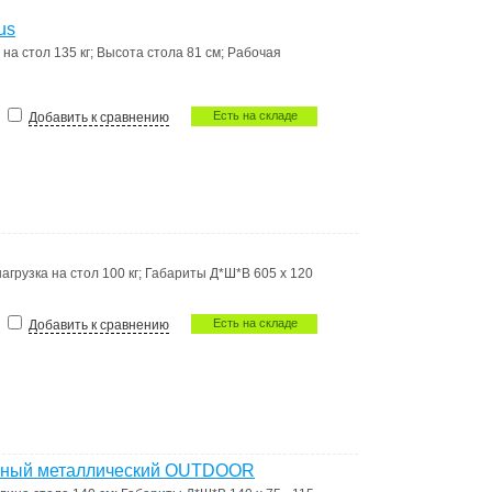
us
 на стол
135 кг
;
Высота стола
81 см
;
Рабочая
Есть на складе
Добавить к сравнению
агрузка на стол
100 кг
;
Габариты Д*Ш*В
605 x 120
Есть на складе
Добавить к сравнению
льный металлический OUTDOOR