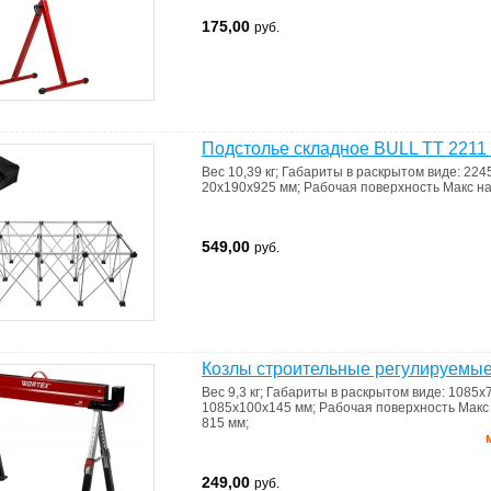
175,00
руб.
Подстолье складное BULL TT 2211 
Вес
10,39 кг
;
Габариты
в раскрытом виде: 22
20х190х925 мм
;
Рабочая поверхность
Макс на
549,00
руб.
Козлы строительные регулируемые
Вес
9,3 кг
;
Габариты
в раскрытом виде: 1085х
1085x100x145 мм
;
Рабочая поверхность
Макс 
815 мм
;
249,00
руб.