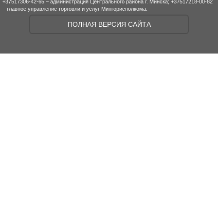
+37517306-42-65 – администрация Центрального района г. Минска; +37517218-00-82
– главное управление торговли и услуг Мингорисполкома.
ПОЛНАЯ ВЕРСИЯ САЙТА