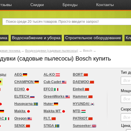
тзывы
Скидки
Бренды
Контакты
ника
Водоснабжение и уборка
Строительное оборудование
Кл
овая техника
→
Воздуходувки (садовые пылесосы)
→
Bosch
→
дувки (садовые пылесосы) Bosch купить
Тип д
нды
AEG
AL-KO
BORT
Все
CHAMPION
Cub Cadet
DAEWOO
ECHO
EFCO
Einhell
Мощн
ELITECH
GreenWorks
Hammer
Все
Husqvarna
Huter
HYUNDAI
Скоро
Makita
Makita MT
MTD
Все
AC
Oregon
P.I.T.
PATRIOT
Цена, 
SENIX
STIGA
Sunseeker