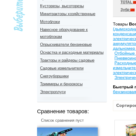
TOTAL
Кусторезы, высоторезы
Зубр
Минитракторы хозяйственные
Мотоблоки
Товары
Bo
(дымоходн
Навесное оборудование к
конденсац
мотоблокам
электричес
аккумулят
Опрыскиватели бензиновые
дальномер 
Оснастка и расходные материалы
Отбойные
Пневмоин
Тракторы и райдеры садовые
Расходны
измельчите
Садовые измельчители
электричес
Снегоуборщики
Электриче
Триммеры и бензокосы
Быстрый 
бензинова
Электроплуги
Сортиро
Сравнение товаров:
Список сравнения пуст