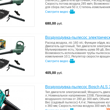
(пылесос)
;
Двигатель
щеточный
;
Расход возду
Скорость потока воздуха
285 км/ч
;
Возможнос
для сбора листьев
50 л
;
Степень измельчени
Смотрите видео
680,00
руб.
Воздуходувка-пылесос электричес
Расход воздуха, л/с
160 л/с
;
Функции
обдув, в
Двигатель
щеточный
;
Тип двигателя
электрич
Мульчирование
есть
;
Уровень шума
99 дБ
;
Ве
Возможность использования трубы пылесос
измельчения
10:1
;
Регулятор скорости враще
Смотрите видео
405,00
руб.
Воздуходувка-пылесос Bosch ALS 
Тип двигателя
электрический
;
Мощность двиг
л
;
Номинальное напряжение
220В
;
Производ
воздушного потока
от 280 до 300 км/ч
;
Объем 
Вес (садовый пылесос)
4,4 кг
;
Уменьшение ко
x 360 мм
;
Скорость потока воздуха
300 км/ч
;
В
30