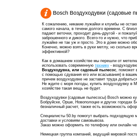
Bosch Воздуходувки (садовые п
К сожалению, никакие лужайки и клумбы не остаю
самого начала, в течени долгого времени. С близ
падают веточки, проходит день-другой - и пожалу
заброшенного и дикого. Всего-то и нужно, что при
лужайке не так уж и просто. Это в доме можно обо
Конечно, можно взять в руки метлу, но сколько вр
эффективной?
Как в домашнем хозяйстве мы перешли от метелки 
использовать современную
технику
- воздуходувк
Воздуходувка, или садовый пылесос
, поможет 
с помощью сдувания его или всасывания) в вашем
причем воздуходувке не заставит труда добратьс
Не ждите с моря погоды, купить воздуходувку в М
хозяйстве такая вещь не будет.
Воздуходувки (садовые пылесосы) Bosch можно куп
Бобруйске, Орше, Новополоцке и других городах Б
безналичный расчет, также есть возможность офор
Специалисты 50.by помогут выбрать подходящую м
доставки и условиям самовывоза.
Заказ можно оформить по телефону или онлайн чер
Немецкая группа компаний, ведущий мировой поста