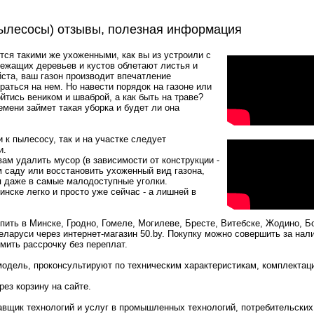
ылесосы) отзывы, полезная информация
тся такими же ухоженными, как вы из устроили с
лежащих деревьев и кустов облетают листья и
йста, ваш газон производит впечатление
браться на нем. Но навести порядок на газоне или
йтись веником и шваброй, а как быть на траве?
емени займет такая уборка и будет ли она
к пылесосу, так и на участке следует
и.
вам удалить мусор (в зависимости от конструкции -
 саду или восстановить ухоженный вид газона,
я даже в самые малодоступные уголки.
инске легко и просто уже сейчас - а лишней в
ить в Минске, Гродно, Гомеле, Могилеве, Бресте, Витебске, Жодино, Б
еларуси через интернет-магазин 50.by. Покупку можно совершить за нал
мить рассрочку без переплат.
одель, проконсультируют по техническим характеристикам, комплектац
ез корзину на сайте.
вщик технологий и услуг в промышленных технологий, потребительских