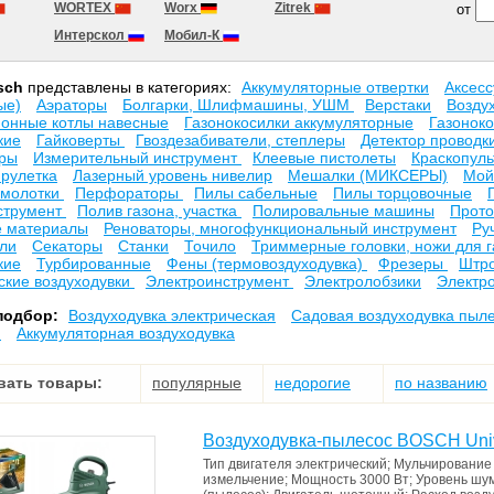
WORTEX
Worx
Zitrek
от
Интерскол
Мобил-К
sch
представлены в категориях:
Аккумуляторные отвертки
Аксесc
ые)
Аэраторы
Болгарки, Шлифмашины, УШМ
Верстаки
Возду
ионные котлы навесные
Газонокосилки аккумуляторные
Газонок
кие
Гайковерты
Гвоздезабиватели, степлеры
Детектор проводк
оры
Измерительный инструмент
Клеевые пистолеты
Краскопул
рулетка
Лазерный уровень нивелир
Мешалки (МИКСЕРЫ)
Мой
 молотки
Перфораторы
Пилы сабельные
Пилы торцовочные
струмент
Полив газона, участка
Полировальные машины
Прото
е материалы
Реноваторы, многофункциональный инструмент
Ру
ли
Секаторы
Станки
Точило
Триммерные головки, ножи для 
кие
Турбированные
Фены (термовоздуходувка)
Фрезеры
Штро
ские воздуходувки
Электроинструмент
Электролобзики
Электр
подбор:
Воздуходувка электрическая
Садовая воздуходувка пыл
я
Аккумуляторная воздуходувка
вать товары:
популярные
недорогие
по названию
Воздуходувка-пылесос BOSCH Univ
Тип двигателя
электрический
;
Мульчировани
измельчение
;
Мощность
3000 Вт
;
Уровень шу