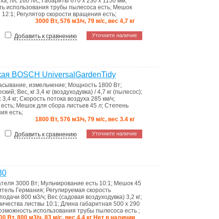
ха, л/с
160 л/с
;
Габариты
670 x 230 x 1150 мм
;
ть использования трубы пылесоса
есть
;
Мешок
я
12:1
;
Регулятор скорости вращения
есть
;
3000 Вт, 576 м3/ч, 79 м/с, вес 4,7 кг
Уточните наличие
Добавить к сравнению
кая BOSCH UniversalGardenTidy
сасывание, измельчение
;
Мощность
1800 Вт
;
еский
;
Вес, кг
3,4 кг (воздуходувка) / 4,7 кг (пылесос)
;
с
3,4 кг
;
Скорость потока воздуха
285 км/ч
;
а
есть
;
Мешок для сбора листьев
45 л
;
Степень
ния
есть
;
1800 Вт, 576 м3/ч, 79 м/с, вес 3.4 кг
Уточните наличие
Добавить к сравнению
30
ателя
3000 Вт
;
Мульчирование
есть 10:1
;
Мешок
45
итель
Германия
;
Регулируемая скорость
подачи
800 м3/ч
;
Вес (садовая воздуходувка)
3,2 кг
;
личества листвы
10:1
;
Длина габаритная
500 x 290
озможность использования трубы пылесоса
есть
;
00 Вт, 800 м3/ч, 83 м/с, вес 4.4 кг Нет в наличии