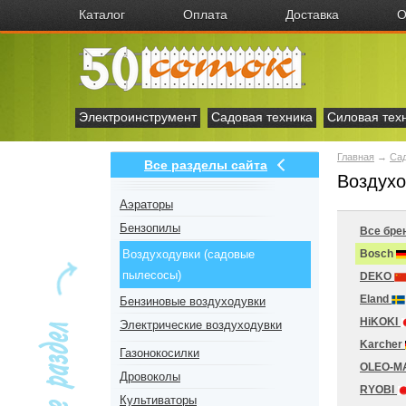
Каталог
Оплата
Доставка
О
Электроинструмент
Садовая техника
Силовая тех
Главная
→
Сад
Все разделы сайта
Воздухо
Аэраторы
Бензопилы
Все бре
Воздуходувки (садовые
Bosch
пылесосы)
DEKO
Eland
Бензиновые воздуходувки
HiKOKI
Электрические воздуходувки
Karcher
Газонокосилки
OLEO-M
Дровоколы
RYOBI
Культиваторы