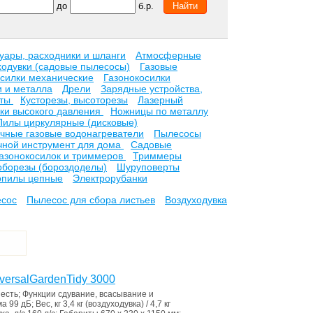
до
б.р.
уары, расходники и шланги
Атмосферные
ходувки (садовые пылесосы)
Газовые
осилки механические
Газонокосилки
и и металла
Дрели
Зарядные устройства,
ьты
Кусторезы, высоторезы
Лазерный
ки высокого давления
Ножницы по металлу
Пилы циркулярные (дисковые)
чные газовые водонагреватели
Пылесосы
чной инструмент для дома
Садовые
газонокосилок и триммеров
Триммеры
борезы (бороздоделы)
Шуруповерты
опилы цепные
Электрорубанки
есос
Пылесос для сбора листьев
Воздуходувка
ersalGardenTidy 3000
е
есть
;
Функции
сдувание, всасывание и
ма
99 дБ
;
Вес, кг
3,4 кг (воздуходувка) / 4,7 кг