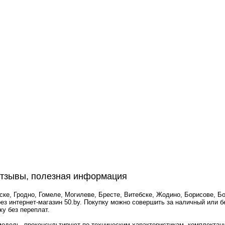
отзывы, полезная информация
ке, Гродно, Гомеле, Могилеве, Бресте, Витебске, Жодино, Борисове, Бо
ез интернет-магазин 50.by. Покупку можно совершить за наличный или 
ку без переплат.
одель, проконсультируют по техническим характеристикам, комплектац