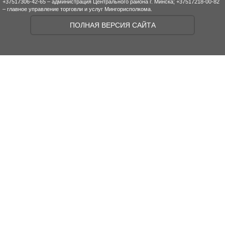
+37517306-42-65 – администрация Центрального района г. Минска; +37517218-00-82
– главное управление торговли и услуг Мингорисполкома.
ПОЛНАЯ ВЕРСИЯ САЙТА