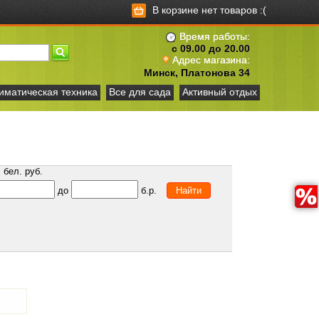
В корзине нет товаров :(
Время работы:
с 09.00 до 20.00
Адрес магазина:
Минск, Платонова 34
иматическая техника
Все для сада
Активный отдых
бел. руб.
до
б.р.