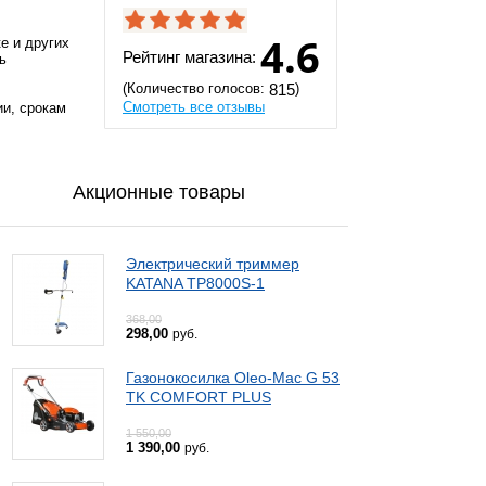
4.6
е и других
Рейтинг магазина:
ь
(Количество голосов:
)
815
Смотреть все отзывы
ии, срокам
Акционные товары
Электрический триммер
KATANA TP8000S-1
368,00
298,00
руб.
Газонокосилка Oleo-Mac G 53
TK COMFORT PLUS
1 550,00
1 390,00
руб.