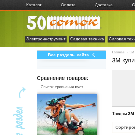
Каталог
Оплата
Доставка
О
Электроинструмент
Садовая техника
Силовая тех
Главная
→
3M
Все разделы сайта
3M купи
Сравнение товаров:
Список сравнения пуст
Товары
3M
Сортиро