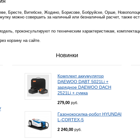
ия
еве, Бресте, Витебске, Жодино, Борисове, Бобруйске, Орше, Новополоцк
окупку можно совершить за наличный или безналичный расчет, также ест
одель, проконсультируют по техническим характеристикам, комплектац
ез корзину на сайте.
Новинки
Комплект аккумулятор
DAEWOO DABT 5021Li +
зарядное DAEWOO DACH
2521Li + сумка
279,00
руб.
V
Газонокосилка-робот HYUNDAI
L-CORTEX-5
2 240,00
руб.