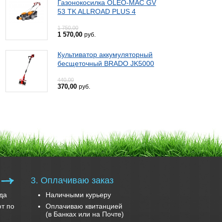
Газонокосилка OLEO-MAC GV
53 TK ALLROAD PLUS 4
1 750,00
1 570,00
руб.
Культиватор аккумуляторный
бесщеточный BRADO JK5000
440,00
370,00
руб.
3. Оплачиваю заказ
да
Наличными курьеру
т по
Оплачиваю квитанцией
(в Банках или на Почте)