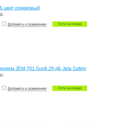
дБ цвет оливковый
дБ
;
Есть на складе
Добавить к сравнению
ием JEM-701 Surdi 29 дБ Jeta Safety
дБ
;
Есть на складе
Добавить к сравнению