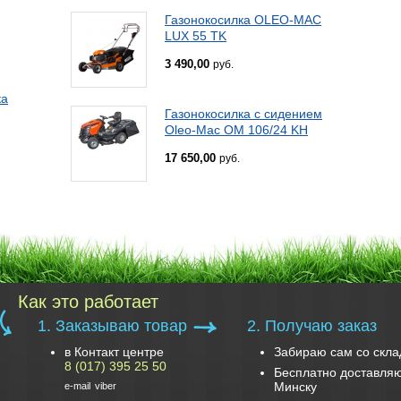
Газонокосилка OLEO-MAC
LUX 55 TK
3 490,00
руб.
ка
Газонокосилка с сидением
Oleo-Mac OM 106/24 KH
17 650,00
руб.
Как это работает
1. Заказываю товар
2. Получаю заказ
в Контакт центре
Забираю сам со скла
8 (017) 395 25 50
Бесплатно доставляю
Минску
e-mail
viber