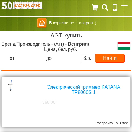
Togg
navi
В корзине нет товаров :(
AGT купить
Бренд/Производитель - (Агт) -
Венгрия
)
Цена, бел. руб.
от
до
б.р.
Электрический триммер KATANA
TP8000S-1
368,00
298,00
руб.
Рассрочка на 3 мес.