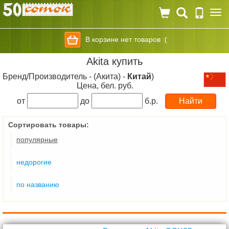
Togg
navi
В корзине нет товаров :(
Akita купить
Бренд/Производитель - (Акита) -
Китай
)
Цена, бел. руб.
от
до
б.р.
Сортировать товары:
популярные
недорогие
по названию