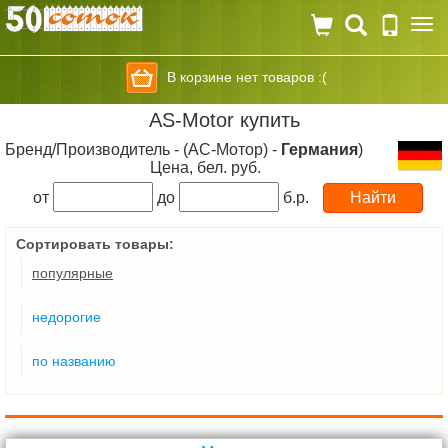
Togg
navi
В корзине нет товаров :(
AS-Motor купить
Бренд/Производитель - (АС-Мотор) -
Германия
)
Цена, бел. руб.
от
до
б.р.
Сортировать товары:
популярные
недорогие
по названию