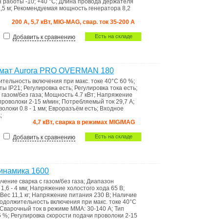
н работы
-10; +40 °C
;
Длина провода держателя
,5 м
;
Рекомендуемая мощность генератора
8,2
200 А, 5,7 кВт, MIG-MAG, свар. ток 35-200 А
Есть на складе
Добавить к сравнению
омат Aurora PRO OVERMAN 180
тельность включения при макс. токе 40°C
60 %
;
иты
IP21
;
Регулировка
есть
;
Регулировка тока
есть
;
 газом/без газа
;
Мощность
4.7 кВт
;
Напряжение
 проволоки
2-15 м/мин
;
Потребляемый ток
29,7 А
;
оволоки
0.8 - 1 мм
;
Евроразъём
есть
;
Входное
А
;
4,7 кВт, сварка в режимах MIG/MAG
Есть на складе
Добавить к сравнению
инамика 1600
ачение
сварка с газом/без газа
;
Диапазон
а
1,6 - 4 мм
;
Напряжение холостого хода
65 В
;
Вес
11,1 кг
;
Напряжение питания
230 В
;
Наличие
одолжительность включения при макс. токе 40°C
Сварочный ток в режиме ММА:
30-140 А
;
Тип
5 %
;
Регулировка скорости подачи проволоки
2-15