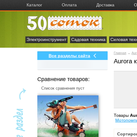
Каталог
Оплата
Доставка
О
Электроинструмент
Садовая техника
Силовая тех
Главная
→
Aur
Все разделы сайта
Aurora 
Сравнение товаров:
Список сравнения пуст
Товары
Aur
Мотопомпы
Сортиро