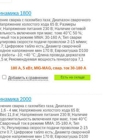
инамика 1800
ение
сварка с газом/без газа
;
Диапазон сварочного
Напряжение холостого хода
65 В
;
Размеры
г
;
Напряжение питания
230 В
;
Наличие сетевой
льность включения при макс. токе 40°C
50 %
;
чный ток в режиме ММА:
30-160 А
;
Тип сварки
улировка скорости подачи проволоки
2-15 м/мин
;
.7
;
Цифровое табло
есть
;
Диаметр сварочной
одное напряжение
мин 170 В
;
Еврокатушка
D100
н работы
-10; +40 °C
;
Длина провода держателя
,5 м
;
Рекомендуемая мощность генератора
7,1
180 А, 5 кВт, MIG-MAG, свар. ток 30-180 А
Есть на складе
Добавить к сравнению
инамика 2000
ачение
сварка с газом/без газа
;
Диапазон
а
1,6 - 4 мм
;
Напряжение холостого хода
65 В
;
Вес
11,8 кг
;
Напряжение питания
230 В
;
Наличие
одолжительность включения при макс. токе 40°C
Сварочный ток в режиме ММА:
35-180 А
;
Тип
5 %
;
Регулировка скорости подачи проволоки
2-15
ости
0.7
;
Цифровое табло
есть
;
Диаметр сварочной
одное напряжение
мин 170 В
;
Еврокатушка
D100