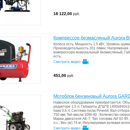
18 122,00
руб.
Компрессор безмасляный Aurora 
Колеса
есть
;
Мощность
1.5 кВт
;
Уровень шум
Производительность
201 л/мин
;
Напряжение
компрессора
коаксиальный безмасляный
;
Га
есть
;
Смотрите видео
451,00
руб.
Мотоблок бензиновый Aurora GA
Навесное оборудование
приобретается
;
Объе
редукторе
1,5 л
;
Габариты Д*Ш*В
1400х840х1
бака
0,6 л
;
Система пуска
Ручной
;
Вал отбор
750 мм
;
Тип масла
10W-40
;
Количество скоро
Марка двигателя
АЕ-7
;
Тип топлива
АИ 92-95
;
л.с.
;
Вес (кг)
74 кг
;
Регулируемая рулевая коло
Смотрите видео