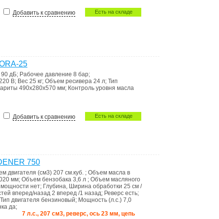
Есть на складе
Добавить к сравнению
BORA-25
а
90 дБ
;
Рабочее давление
8 бар
;
220 В
;
Вес
25 кг
;
Объем ресивера
24 л
;
Тип
бариты
490x280x570 мм
;
Контроль уровня масла
Есть на складе
Добавить к сравнению
RDENER 750
м двигателя (см3)
207 см.куб.
;
Объем масла в
020 мм
;
Объем бензобака
3,6 л
;
Объем масляного
а мощности
нет
;
Глубина, Ширина обработки
25 см /
стей вперед/назад
2 вперед /1 назад
;
Реверс
есть
;
Тип двигателя
бензиновый
;
Мощность (л.с.)
7,0
нка
да
;
7 л.с., 207 см3, реверс, ось 23 мм, цепь