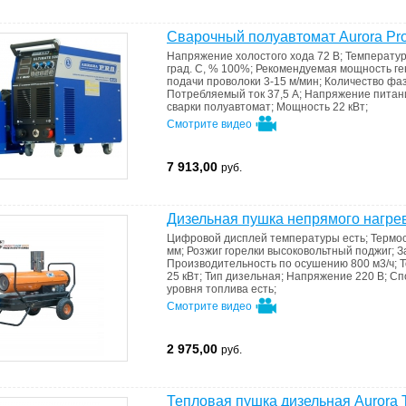
Cварочный полуавтомат Aurora Pro U
Напряжение холостого хода
72 В
;
Температу
град. С, %
100%
;
Рекомендуемая мощность г
подачи проволоки
3-15 м/мин
;
Количество фа
Потребляемый ток
37,5 А
;
Напряжение пита
сварки
полуавтомат
;
Мощность
22 кВт
;
Смотрите видео
7 913,00
руб.
Дизельная пушка непрямого нагрев
Цифровой дисплей температуры
есть
;
Термо
мм
;
Розжиг горелки
высоковольтный поджиг
;
З
Производительность по осушению
800 м3/ч
;
25 кВт
;
Тип
дизельная
;
Напряжение
220 В
;
Сп
уровня топлива
есть
;
Смотрите видео
2 975,00
руб.
Тепловая пушка дизельная Aurora 