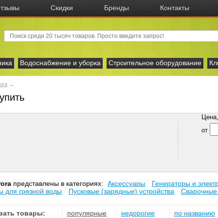
тзывы
Скидки
Бренды
Контакты
ника
Водоснабжение и уборка
Строительное оборудование
Кл
ora
→
купить
Цена, 
от
ora
представлены в категориях:
Аксессуары
Генераторы и элект
 для грязной воды
Пусковые (зарядные) устройства
Сварочные
вать товары:
популярные
недорогие
по названию