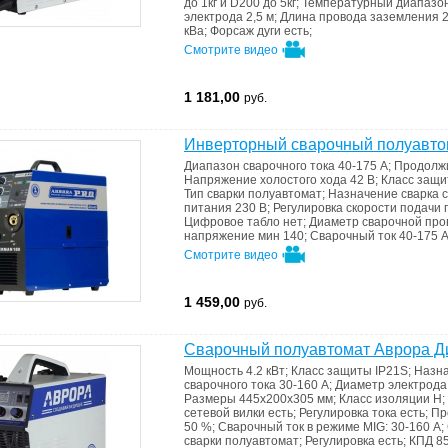
до 1кг и D200 до 5кг
;
Температурный диапазо
электрода
2,5 м
;
Длина провода заземления
2
кВа
;
Форсаж дуги
есть
;
Смотрите видео
1 181,00
руб.
Инверторный сварочный полуавт
Диапазон сварочного тока
40-175 А
;
Продолжи
Напряжение холостого хода
42 В
;
Класс защ
Тип сварки
полуавтомат
;
Назначение
сварка с
питания
230 В
;
Регулировка скорости подачи
Цифровое табло
нет
;
Диаметр сварочной пр
напряжение
мин 140
;
Сварочный ток
40-175 
Смотрите видео
1 459,00
руб.
Cварочный полуавтомат Аврора Д
Мощность
4.2 кВт
;
Класс защиты
IP21S
;
Назн
сварочного тока
30-160 А
;
Диаметр электрод
Размеры
445x200x305 мм
;
Класс изоляции
Н
;
сетевой вилки
есть
;
Регулировка тока
есть
;
Пр
50 %
;
Сварочный ток в режиме MIG:
30-160 А
;
сварки
полуавтомат
;
Регулировка
есть
;
КПД
8