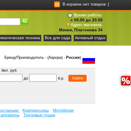
В корзине нет товаров :(
Время работы:
с 09.00 до 20.00
Адрес магазина:
Минск, Платонова 34
иматическая техника
Все для сада
Активный отдых
Бренд/Производитель - (Аврора) -
Россия
)
бел. руб.
до
б.р.
ростанции
Компрессоры
Мотоблоки
 аппараты
Тепловые пушки