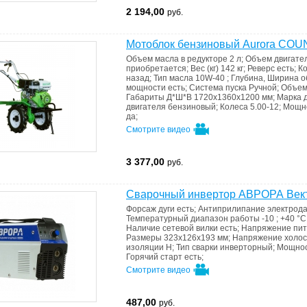
2 194,00
руб.
Мотоблок бензиновый Aurora CO
Объем масла в редукторе
2 л
;
Объем двигател
приобретается
;
Вес (кг)
142 кг
;
Реверс
есть
;
Ко
назад
;
Тип масла
10W-40
;
Глубина, Ширина 
мощности
есть
;
Система пуска
Ручной
;
Объем
Габариты Д*Ш*В
1720х1360х1200 мм
;
Марка 
двигателя
бензиновый
;
Колеса
5.00-12
;
Мощно
да
;
Смотрите видео
3 377,00
руб.
Сварочный инвертор АВРОРА Век
Форсаж дуги
есть
;
Антиприлипание электрод
Температурный диапазон работы
-10 ; +40 °C
Наличие сетевой вилки
есть
;
Напряжение пи
Размеры
323x126x193 мм
;
Напряжение холос
изоляции
Н
;
Тип сварки
инверторный
;
Мощно
Горячий старт
есть
;
Смотрите видео
487,00
руб.