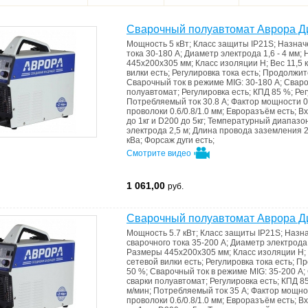
Cварочный полуавтомат Аврора Д
Мощность
5 кВт
;
Класс защиты
IP21S
;
Назнач
тока
30-180 А
;
Диаметр электрода
1,6 - 4 мм
;
445x200x305 мм
;
Класс изоляции
Н
;
Вес
11,5 к
вилки
есть
;
Регулировка тока
есть
;
Продолжите
Сварочный ток в режиме MIG:
30-180 А
;
Сваро
полуавтомат
;
Регулировка
есть
;
КПД
85 %
;
Рег
Потребляемый ток
30.8 А
;
Фактор мощности
0
проволоки
0.6/0.8/1.0 мм
;
Евроразъём
есть
;
Вх
до 1кг и D200 до 5кг
;
Температурный диапазо
электрода
2,5 м
;
Длина провода заземления
2
кВа
;
Форсаж дуги
есть
;
Смотрите видео
1 061,00
руб.
Cварочный полуавтомат Аврора Д
Мощность
5.7 кВт
;
Класс защиты
IP21S
;
Назн
сварочного тока
35-200 А
;
Диаметр электрод
Размеры
445x200x305 мм
;
Класс изоляции
Н
;
сетевой вилки
есть
;
Регулировка тока
есть
;
Пр
50 %
;
Сварочный ток в режиме MIG:
35-200 А
;
сварки
полуавтомат
;
Регулировка
есть
;
КПД
8
м/мин
;
Потребляемый ток
35 А
;
Фактор мощн
проволоки
0.6/0.8/1.0 мм
;
Евроразъём
есть
;
Вх