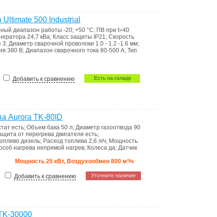
ltimate 500 Industrial
рный диапазон работы
-20; +50 °C
;
ПВ при t=40
енератора
24,7 кВа
;
Класс защиты
IP21
;
Скорость
з
3
;
Диаметр сварочной проволоки
1.0 - 1.2 -1.6 мм
;
ния
380 В
;
Диапазон сварочного тока
80-500 А
;
Тип
Есть на складе
Добавить к сравнению
а Aurora TK-80ID
стат
есть
;
Объем бака
50 л
;
Диаметр газоотвода
90
ащита от перегрева двигателя
есть
;
Топливо
дизель
;
Расход топлива
2,6 л/ч
;
Мощность
особ нагрева
непрямой нагрев
;
Колеса
да
;
Датчик
Мощность 25 кВт, Воздухообмен 800 м³/ч
Уточните наличие
Добавить к сравнению
TK-30000