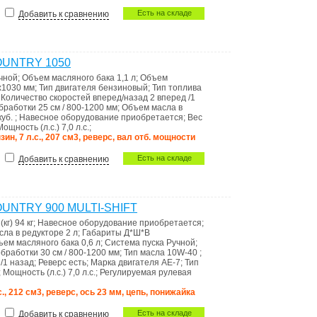
Есть на складе
Добавить к сравнению
OUNTRY 1050
чной
;
Объем масляного бака
1,1 л
;
Объем
х1030 мм
;
Тип двигателя
бензиновый
;
Тип топлива
;
Количество скоростей вперед/назад
2 вперед /1
обработки
25 см / 800-1200 мм
;
Объем масла в
куб.
;
Навесное оборудование
приобретается
;
Вес
Мощность (л.с.)
7,0 л.с.
;
зин, 7 л.с., 207 см3, реверс, вал отб. мощности
Есть на складе
Добавить к сравнению
OUNTRY 900 MULTI-SHIFT
(кг)
94 кг
;
Навесное оборудование
приобретается
;
сла в редукторе
2 л
;
Габариты Д*Ш*В
ъем масляного бака
0,6 л
;
Система пуска
Ручной
;
обработки
30 см / 800-1200 мм
;
Тип масла
10W-40
;
 /1 назад
;
Реверс
есть
;
Марка двигателя
АЕ-7
;
Тип
;
Мощность (л.с.)
7,0 л.с.
;
Регулируемая рулевая
с., 212 см3, реверс, ось 23 мм, цепь, понижайка
Есть на складе
Добавить к сравнению