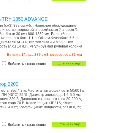
UNTRY 1350 ADVANCE
я (см3)
389 см.куб.
;
Навесное оборудование
личество скоростей вперед/назад
2 вперед /1
обработки
30 см / 800-1350 мм
;
Вал отбора
 масляного бака
1.1 л
;
Объем бензобака
6.5 л
;
двигателя
АЕ-14
;
Тип топлива
АИ 92-95
;
Тип
сть (л.с.)
14 л.с.
;
Регулируемая рулевая колонка
Бензин, 14 л.с., 389 см3, реверс, ось 32 мм
Есть на складе
Добавить к сравнению
тор 2200
а
есть
;
Вес
4,3 кг
;
Частота питающей сети
50/60 Гц
;
;
ПН (40°C)
25 %
;
Диаметр электрода
1.6-5.0 мм
;
тания
220 В
;
Диапазон сварочного тока
20-200 A
;
того хода
70 В
;
Класс защиты
IP21S
;
Класс
сть
8.4 кВт
;
Коэффициент мощности, cos Φ
0,75
;
Есть на складе
Добавить к сравнению