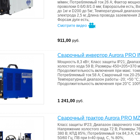
м/мин
;
Потребляемый ток
26 А
;
Фактор мощн
проволоки
0.6/0.8/1.0 мм
;
Евроразъём
есть
;
Вх
до 1кг и D200 до 5кг
;
Температурный диапазо
электрода
2,5 м
;
Длина провода заземления
2
Форсаж дуги
есть
;
Смотрите видео
911,00
руб.
Сварочный инвертор Aurora PRO 
Мощность
8,3 кВт
;
Класс защиты
IP21
;
Диапаз
холостого хода
59 В
;
Размеры
450×205×370 
Продолжительность включения при макс. ток
Потребляемый ток
58 А
;
Сварочный ток
20-25
Температурный диапазон работы
-20; +50 °C
Продолжительность включения при 20°C
100
1 241,00
руб.
Сварочный трактор Aurora PRO MZ
Класс защиты
IP23
;
Диапазон сварочного ток
Напряжение холостого хода
72 В
;
Размеры
7
380 В
;
КПД
85%
;
Потребляемый ток
84,3 А
;
Св
50/60 Гц
;
ПВ при t=40 град. С, %
80%
;