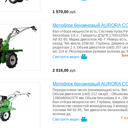
1 570,00
руб.
Мотоблок бензиновый AURORA C
Вал отбора мощности
есть
;
Система пуска
Ру
бензобака
3,6 л
;
Габариты Д*Ш*В
1700х1050
АИ 92-95
;
Марка двигателя
АЕ-7
;
Реверс
есть
назад
;
Тип масла
10W-40
;
Глубина, Ширина 
редукторе
2 л
;
Объем двигателя (см3)
207 см.
(кг)
114 кг
;
Регулируемая рулевая колонка
да
;
Бен
Смотрите видео
2 016,00
руб.
Мотоблок бензиновый AURORA C
Передаточное число (понижающая)
есть
;
Вес 
Объем двигателя (см3)
212 см.куб.
;
Объем ма
1390х800х1070 мм
;
Объем бензобака
6 л
;
Об
Вал отбора мощности
нет
;
Глубина, Ширина 
Количество скоростей вперед/назад
3 вперед
топлива
АИ 92-95
;
Тип двигателя
бензиновый
колонка
да
;
7 л.
Смотрите видео