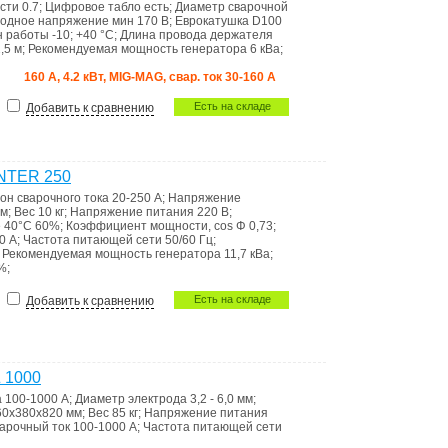
ости
0.7
;
Цифровое табло
есть
;
Диаметр сварочной
одное напряжение
мин 170 В
;
Еврокатушка
D100
н работы
-10; +40 °C
;
Длина провода держателя
,5 м
;
Рекомендуемая мощность генератора
6 кВа
;
160 А, 4.2 кВт, MIG-MAG, свар. ток 30-160 А
Есть на складе
Добавить к сравнению
INTER 250
он сварочного тока
20-250 А
;
Напряжение
мм
;
Вес
10 кг
;
Напряжение питания
220 В
;
е 40°C
60%
;
Коэффициент мощности, cos Φ
0,73
;
0 А
;
Частота питающей сети
50/60 Гц
;
;
Рекомендуемая мощность генератора
11,7 кВа
;
%
;
Есть на складе
Добавить к сравнению
 1000
а
100-1000 А
;
Диаметр электрода
3,2 - 6,0 мм
;
60x380x820 мм
;
Вес
85 кг
;
Напряжение питания
арочный ток
100-1000 А
;
Частота питающей сети