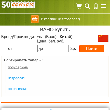
Togg
navi
В корзине нет товаров :(
BAHO купить
Бренд/Производитель - (Бахо) -
Китай
)
Цена, бел. руб.
от
до
б.р.
Сортировать товары:
популярные
недорогие
по названию