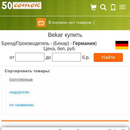
Togg
navi
В корзине нет товаров :(
Bekar купить
Бренд/Производитель - (Бекар) -
Германия
)
Цена, бел. руб.
от
до
б.р.
Сортировать товары:
популярные
недорогие
по названию