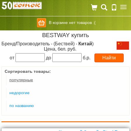
Togg
navi
В корзине нет товаров :(
BESTWAY купить
Бренд/Производитель - (Бествей) -
Китай
)
Цена, бел. руб.
от
до
б.р.
Сортировать товары:
популярные
недорогие
по названию