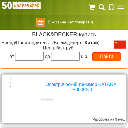
Togg
navi
В корзине нет товаров :(
BLACK&DECKER купить
Бренд/Производитель - (Блек&декер) -
Китай
)
Цена, бел. руб.
от
до
б.р.
Электрический триммер KATANA
TP8000S-1
368,00
298,00
руб.
Рассрочка на 3 мес.