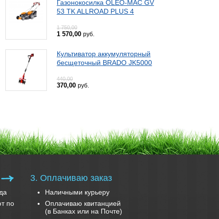
Газонокосилка OLEO-MAC GV
53 TK ALLROAD PLUS 4
1 750,00
1 570,00
руб.
Культиватор аккумуляторный
бесщеточный BRADO JK5000
440,00
370,00
руб.
3. Оплачиваю заказ
да
Наличными курьеру
т по
Оплачиваю квитанцией
(в Банках или на Почте)