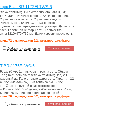
щик Brait BR-1172ELTWS-6
теля
4х тактный
;
Объем топливного бака
3,6 л
;
/кВт•ч)/(л/ч)
;
Рабочая ширина
72 см
;
Тип топлива
Управление осью
есть
;
Управление одной
абочая высота
54 см
;
Система шнеков
ходный
да
;
Тип передвижения
гусеницы
;
Дальность
артер
;
Галогеновые фары
есть
;
Количество
ариты
1210x970x730 мм
;
Датчик уровня масла
есть
;
ширина 72 см, передачи 6/2, электростарт, фары
Уточните наличие
Добавить к сравнению
IT BR-1176ELWS-6
970x730 мм
;
Датчик уровня масла
есть
;
Объем
 л.с.
;
Тактность двигателя
4х тактный
;
Вес, кг
110
моходный
да
;
Галогеновые фары
есть
;
Гарантия
12
ва
395/- (г/кВт•ч)/(л/ч)
;
Тип топлива
АИ-92/95
;
сть
;
Стартер
ручной и электростартер
;
м
;
Колеса
14x5.00-6 дюйм
;
Рабочая высота
54 см
;
ширина
76 см
;
Тип двигателя
бензиновый
;
ширина 76 см, передачи 6/2, электростарт, фары
Уточните наличие
Добавить к сравнению