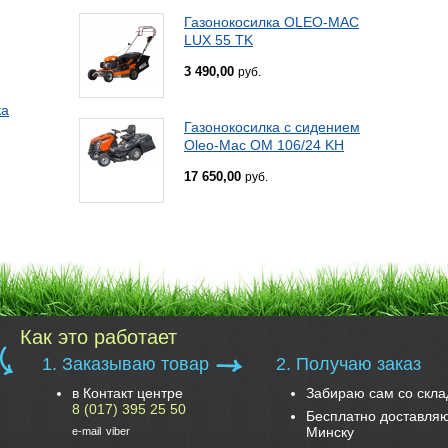
Газонокосилка OLEO-MAC
LUX 55 TK
3 490,00
руб.
ка
Газонокосилка с сидением
Oleo-Mac OM 106/24 KH
17 650,00
руб.
Как это работает
1. Заказываю товар
2. Получаю заказ
в Контакт центре
Забираю сам со скла
8 (017) 395 25 50
Бесплатно доставляю
Минску
e-mail
viber