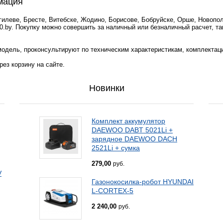
мация
гилеве, Бресте, Витебске, Жодино, Борисове, Бобруйске, Орше, Новопо
0.by. Покупку можно совершить за наличный или безналичный расчет, та
одель, проконсультируют по техническим характеристикам, комплектац
ез корзину на сайте.
Новинки
Комплект аккумулятор
DAEWOO DABT 5021Li +
зарядное DAEWOO DACH
2521Li + сумка
279,00
руб.
V
Газонокосилка-робот HYUNDAI
L-CORTEX-5
2 240,00
руб.