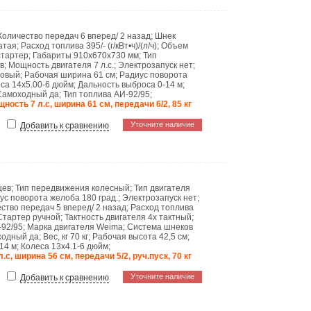
Количество передач
6 вперед/ 2 назад
;
Шнек
атая
;
Расход топлива
395/- (г/кВт•ч)/(л/ч)
;
Объем
стартер
;
Габариты
910x670x730 мм
;
Тип
в
;
Мощность двигателя
7 л.с.
;
Электрозапуск
нет
;
новый
;
Рабочая ширина
61 см
;
Радиус поворота
еса
14x5.00-6 дюйм
;
Дальность выброса
0-14 м
;
Самоходный
да
;
Тип топлива
АИ-92/95
;
ность 7 л.с, ширина 61 см, передачи 6/2, 85 кг
Уточните наличие
Добавить к сравнению
цев
;
Тип передвижения
колесный
;
Тип двигателя
ус поворота желоба
180 град.
;
Электрозапуск
нет
;
ество передач
5 вперед/ 2 назад
;
Расход топлива
Стартер
ручной
;
Тактность двигателя
4х тактный
;
-92/95
;
Марка двигателя
Weima
;
Система шнеков
ходный
да
;
Вес, кг
70 кг
;
Рабочая высота
42,5 см
;
14 м
;
Колеса
13x4.1-6 дюйм
;
.с, ширина 56 см, передачи 5/2, руч.пуск, 70 кг
Уточните наличие
Добавить к сравнению