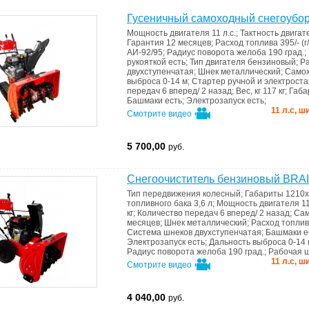
Гусеничный самоходный снегоубор
Мощность двигателя
11 л.с.
;
Тактность двига
Гарантия
12 месяцев
;
Расход топлива
395/- (г
АИ-92/95
;
Радиус поворота желоба
190 град.
;
рукояткой
есть
;
Тип двигателя
бензиновый
;
Р
двухступенчатая
;
Шнек
металлический
;
Само
выброса
0-14 м
;
Стартер
ручной и электрост
передач
6 вперед/ 2 назад
;
Вес, кг
117 кг
;
Габ
Башмаки
есть
;
Электрозапуск
есть
;
11 л.с, 
Смотрите видео
5 700,00
руб.
Снегоочиститель бензиновый BRA
Тип передвижения
колесный
;
Габариты
1210x
топливного бака
3,6 л
;
Мощность двигателя
11
кг
;
Количество передач
6 вперед/ 2 назад
;
Са
месяцев
;
Шнек
металлический
;
Расход топли
Система шнеков
двухступенчатая
;
Башмаки
е
Электрозапуск
есть
;
Дальность выброса
0-14 
Радиус поворота желоба
190 град.
;
Рабочая 
11 л.с, 
Смотрите видео
4 040,00
руб.