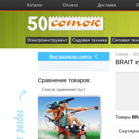
Каталог
Оплата
Доставка
О
Электроинструмент
Садовая техника
Силовая тех
Главная
→
BR
Все разделы сайта
BRAIT к
Сравнение товаров:
Список сравнения пуст
Товары
BR
Сортиро