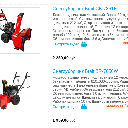
Снегоуборщик Brait СБ-7861Е
Тактность двигателя
4х тактный
;
Вес, кг
80 кг
;
металлический
;
Система шнеков
двухступенч
двигателя
212 см³
;
Стартер
ручной и электро
передвижения
колесный
;
Гарантия
12 месяце
Галогеновые фары
нет
;
Тип двигателя
бензи
желоба
190 град.
;
Рабочая высота
54 см
;
Кол
Объем топливного бака
3,6 л
;
Башмаки
есть
;
мощ
Смотрите видео
2 250,00
руб.
Снегоуборщик Brait BR-7056W
Мощность двигателя
7 л.с.
;
Гарантия
12 меся
бензиновый
;
Габариты
810x630x630 мм
;
Ради
Башмаки
есть
;
Галогеновые фары
нет
;
Колич
395/- (г/кВт•ч)/(л/ч)
;
Объем двигателя
212 см³
;
Объем топливного бака
3,6 л
;
Тип топлива
АИ
двухступенчатая
;
Шнек
металлический
;
Само
Рабочая ширина
56 см
;
Дальность выброса
0-
мощность 7 л
Смотрите видео
1 959,00
руб.