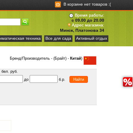
В корзине нет товаров :(
Время работы:
с 09.00 до 20.00
Адрес магазина:
Минск, Платонова 34
иматическая техника
Все для сада
Активный отдых
Бренд/Производитель - (Брайт) -
Китай
)
бел. руб.
до
б.р.