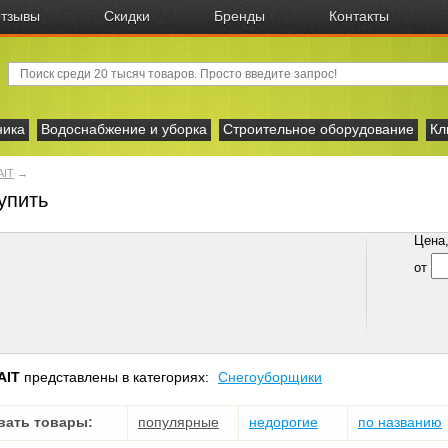
тзывы
Скидки
Бренды
Контакты
ника
Водоснабжение и уборка
Строительное оборудование
Кл
AIT
→
упить
Цена, 
от
AIT
представлены в категориях:
Снегоуборщики
вать товары:
популярные
недорогие
по названию