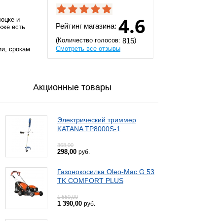
4.6
лоцке и
Рейтинг магазина:
кже есть
(Количество голосов:
)
815
Смотреть все отзывы
ии, срокам
Акционные товары
Электрический триммер
KATANA TP8000S-1
368,00
298,00
руб.
Газонокосилка Oleo-Mac G 53
TK COMFORT PLUS
1 550,00
1 390,00
руб.