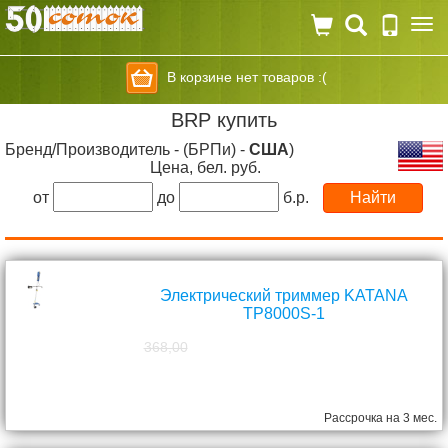
Togg
navi
В корзине нет товаров :(
BRP купить
Бренд/Производитель - (БРПи) -
США
)
Цена, бел. руб.
от
до
б.р.
Электрический триммер KATANA
TP8000S-1
368,00
298,00
руб.
Рассрочка на 3 мес.