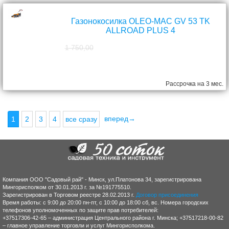
Газонокосилка OLEO-MAC GV 53 TK
ALLROAD PLUS 4
1 750,00
1 570,00
руб.
Рассрочка на 3 мес.
вперед→
1
2
3
4
все сразу
Компания ООО "Садовый рай" - Минск, ул.Платонова 34, зарегистрирована
Мингорисполком от 30.01.2013 г. за №191775510.
Зарегистрирован в Торговом реестре 28.02.2013 г.
Договор присоединения
Время работы: с 9:00 до 20:00 пн-пт, с 10:00 до 18:00 сб, вс. Номера городских
телефонов уполномоченных по защите прав потребителей:
+37517306-42-65 – администрация Центрального района г. Минска; +37517218-00-82
– главное управление торговли и услуг Мингорисполкома.