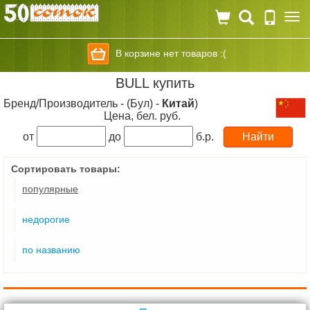
Togg
navi
В корзине нет товаров :(
BULL купить
Бренд/Производитель - (Бул) -
Китай
)
Цена, бел. руб.
от
до
б.р.
Сортировать товары:
популярные
недорогие
по названию