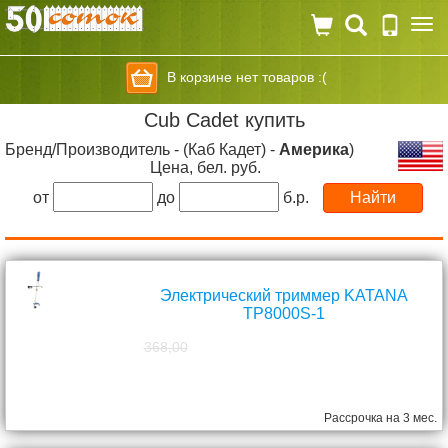
Togg
navi
В корзине нет товаров :(
Cub Cadet купить
Бренд/Производитель - (Каб Кадет) -
Америка
)
Цена, бел. руб.
от
до
б.р.
Электрический триммер KATANA
TP8000S-1
368,00
298,00
руб.
Рассрочка на 3 мес.