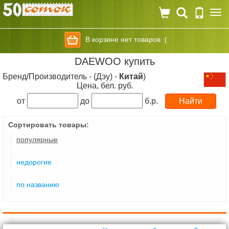
Togg
navi
В корзине нет товаров :(
DAEWOO купить
Бренд/Производитель - (Дэу) -
Китай
)
Цена, бел. руб.
от
до
б.р.
Сортировать товары:
популярные
недорогие
по названию