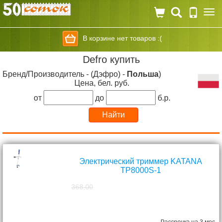
Togg
navi
В корзине нет товаров :(
Defro купить
Бренд/Производитель - (Дэфро) -
Польша
)
Цена, бел. руб.
от
до
б.р.
Электрический триммер KATANA
TP8000S-1
368,00
298,00
руб.